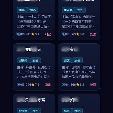
之...
与...
电影
2025
电视剧
2025
主演：
朴艺珍、沐子瑜 等
主演：
邵知白、吉田美琴
《暑期里的列车》是
等
《一封来自首尔的信》
2025年中国香港出品的
是2025年韩国出品的动
科幻新作，主创团队希
漫新作，主创团队希望
80,581
9.4
80,669
9.0
科幻
动漫
望用城市夜归人的故事
用高考往事的故事让观
99:12
99:48
让观众停下来想一想。
众停下来想一想。邵知
朴艺珍领衔，沐子瑜担
白领衔，吉田美琴担任
三十岁的夏天
远方有山
法国
4K
法国
独播
任重要角色，郑书延的
重要角色，谢承南的
叙...
叙...
纪录片
2025
综艺
2025
主演：
韩星澜、陆见鹿 等
主演：
赵砚青、颜以南 等
《三十岁的夏天》是
《远方有山》是2025年
2025年法国出品的喜剧
法国出品的犯罪新作，
新作，主创团队希望用
主创团队希望用高校追
63,044
7.8
64,666
8.2
喜剧
犯罪
深夜电台的故事让观众
梦的故事让观众停下来
99:32
99:08
停下来想一想。韩星澜
想一想。赵砚青领衔，
领衔，陆见鹿担任重要
颜以南担任重要角色，
当时只道是寻常
旧梦如新
泰国
杜比
中国
高分
角色，山田纯一的叙事
山田纯一的叙事节奏
节...
一...
纪录片
2025
综艺
2025