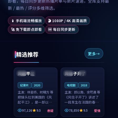
即看，每日同步更新热播片单与新片速递，全库支持最
新 / 最热 / 评分多维筛选。
📱 手机端流畅播放
🎬 1080P / 4K 高清画质
🚀 免下载即点即看
🆕 每日同步更新
精选推荐
更多
99:07
99:21
风起平江
风信子开了
美国
完结
法国
4K
纪录片
2020
电视剧
2018
主演：
林星桥、时晴方 等
主演：
颜以南、余可遇 等
把镜头拉到美国的《风
《风信子开了》讲述了
起平江》，是一部以时
一段发生在法国的春日
光记忆为底色的悬疑作
漫步故事。颜以南饰演
97,126
9.5
78,850
9.5
悬疑
爱情
品。林星桥和时晴方贡
的主角与余可遇的角色
99:53
99:35
献了2020年颇受关注的
因一场意外卷入更深的