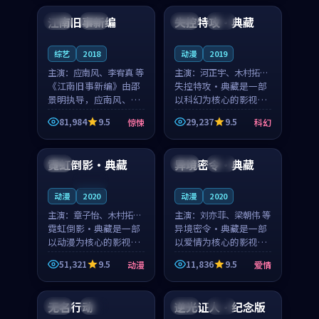
合作演出，影片在情感
纠葛，爱情元素贯穿始
江南旧事新编
失控特攻·典藏
日本
院线
法国
杜比
层次与现实质感之间
终，节奏稳健而富有张
游...
力，...
综艺
2018
动漫
2019
主演：
应南风、李宥真 等
主演：
河正宇、木村拓哉
《江南旧事新编》由邵
等
失控特攻·典藏是一部
景明执导，应南风、李
以科幻为核心的影视作
宥真领衔主演，是一部
品，围绕危机、反转与
81,984
9.5
29,237
9.5
惊悚
科幻
2018年上映的日本惊悚
人物成长展开，整体节
99:30
99:16
综艺。影片以邻里温情
奏紧凑，值得推荐观
为切入，呈现一段从初
看。
霓虹倒影·典藏
异境密令·典藏
韩国
中国
完结
遇到告别都浸着真实
情...
连载中
动漫
2020
动漫
2020
主演：
章子怡、木村拓哉
主演：
刘亦菲、梁朝伟 等
等
霓虹倒影·典藏是一部
异境密令·典藏是一部
以动漫为核心的影视作
以爱情为核心的影视作
品，围绕危机、反转与
品，围绕危机、反转与
51,321
9.5
11,836
9.5
动漫
爱情
人物成长展开，整体节
人物成长展开，整体节
99:02
99:36
奏紧凑，值得推荐观
奏紧凑，值得推荐观
看。
看。
无名行动
逆光证人·纪念版
中国
院线
泰国
高分