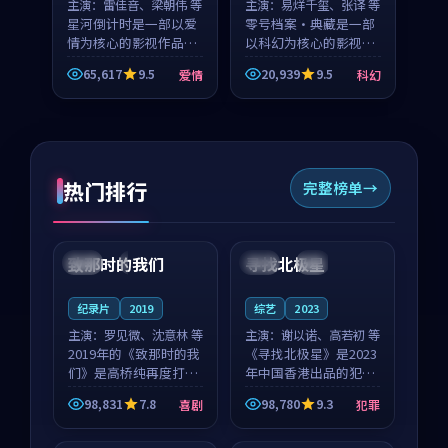
主演：
雷佳音、梁朝伟 等
主演：
易烊千玺、张译 等
星河倒计时是一部以爱
零号档案·典藏是一部
情为核心的影视作品，
以科幻为核心的影视作
围绕危机、反转与人物
品，围绕危机、反转与
65,617
9.5
20,939
9.5
爱情
科幻
成长展开，整体节奏紧
人物成长展开，整体节
凑，值得推荐观看。
奏紧凑，值得推荐观
看。
热门排行
完整榜单
99:22
99:18
致那时的我们
寻找北极星
中国
4K
中国
4K
纪录片
2019
综艺
2023
主演：
罗见微、沈意林 等
主演：
谢以诺、高若初 等
2019年的《致那时的我
《寻找北极星》是2023
们》是高桥纯再度打磨
年中国香港出品的犯罪
的喜剧佳作。中国大陆
新作，主创团队希望用
98,831
7.8
98,780
9.3
喜剧
犯罪
的取景与都市寓言的氛
公路冒险的故事让观众
99:44
99:40
围相互成就，罗见微与
停下来想一想。谢以诺