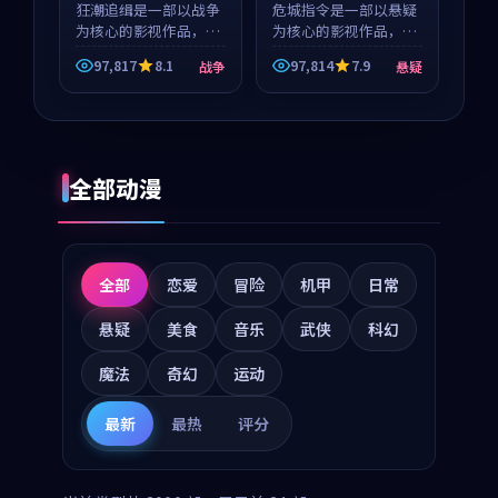
狂潮追缉是一部以战争
危城指令是一部以悬疑
为核心的影视作品，围
为核心的影视作品，围
绕危机、反转与人物成
绕危机、反转与人物成
97,817
8.1
97,814
7.9
战争
悬疑
长展开，整体节奏紧
长展开，整体节奏紧
凑，值得推荐观看。
凑，值得推荐观看。
全部动漫
全部
恋爱
冒险
机甲
日常
悬疑
美食
音乐
武侠
科幻
魔法
奇幻
运动
最新
最热
评分