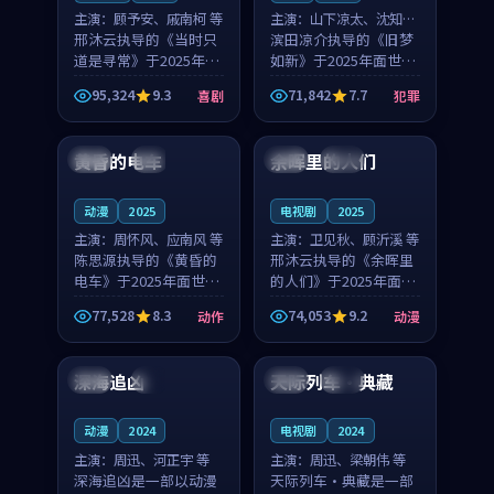
主演：
顾予安、戚南柯 等
主演：
山下凉太、沈知韵
邢沐云执导的《当时只
等
滨田凉介执导的《旧梦
道是寻常》于2025年面
如新》于2025年面世，
世，泰国的城市气质与
中国台湾的城市气质与
95,324
9.3
71,842
7.7
喜剧
犯罪
母女情深的人物心境共
异国相遇的人物心境共
99:20
99:56
同构筑了影片基调。顾
同构筑了影片基调。山
予安、戚南柯用细腻的
下凉太、沈知韵用细腻
黄昏的电车
余晖里的人们
日本
4K
泰国
完结
表演撑起整部喜剧电
的表演撑起整部犯罪
影...
电...
动漫
2025
电视剧
2025
主演：
周怀风、应南风 等
主演：
卫见秋、顾沂溪 等
陈思源执导的《黄昏的
邢沐云执导的《余晖里
电车》于2025年面世，
的人们》于2025年面
日本的城市气质与渔村
世，泰国的城市气质与
77,528
8.3
74,053
9.2
动作
动漫
故事的人物心境共同构
小镇生活的人物心境共
99:00
99:19
筑了影片基调。周怀
同构筑了影片基调。卫
风、应南风用细腻的表
见秋、顾沂溪用细腻的
深海追凶
天际列车·典藏
英国
4K
法国
高分
演撑起整部动作电影，
表演撑起整部动漫电
剧...
影，...
动漫
2024
电视剧
2024
主演：
周迅、河正宇 等
主演：
周迅、梁朝伟 等
深海追凶是一部以动漫
天际列车·典藏是一部