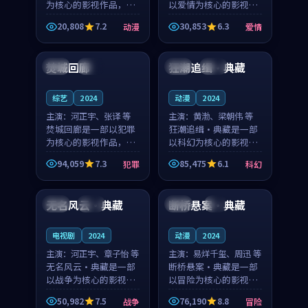
为核心的影视作品，围
以爱情为核心的影视作
绕危机、反转与人物成
品，围绕危机、反转与
20,808
7.2
30,853
6.3
动漫
爱情
长展开，整体节奏紧
人物成长展开，整体节
99:09
99:26
凑，值得推荐观看。
奏紧凑，值得推荐观
看。
焚城回廊
狂潮追缉·典藏
泰国
院线
英国
独播
综艺
2024
动漫
2024
主演：
河正宇、张译 等
主演：
黄渤、梁朝伟 等
焚城回廊是一部以犯罪
狂潮追缉·典藏是一部
为核心的影视作品，围
以科幻为核心的影视作
绕危机、反转与人物成
品，围绕危机、反转与
94,059
7.3
85,475
6.1
犯罪
科幻
长展开，整体节奏紧
人物成长展开，整体节
98:51
99:33
凑，值得推荐观看。
奏紧凑，值得推荐观
看。
无名风云·典藏
断桥悬案·典藏
美国
热播
韩国
4K
电视剧
2024
动漫
2024
主演：
河正宇、章子怡 等
主演：
易烊千玺、周迅 等
无名风云·典藏是一部
断桥悬案·典藏是一部
以战争为核心的影视作
以冒险为核心的影视作
品，围绕危机、反转与
品，围绕危机、反转与
50,982
7.5
76,190
8.8
战争
冒险
人物成长展开，整体节
人物成长展开，整体节