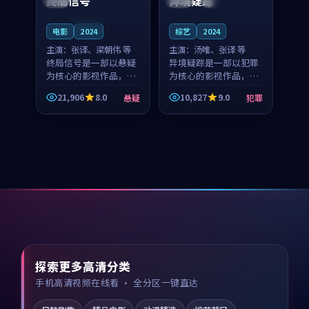
终局信号
异境疑踪
连载中
电影
2024
综艺
2024
主演：
张译、梁朝伟 等
主演：
汤唯、张译 等
终局信号是一部以悬疑
异境疑踪是一部以犯罪
为核心的影视作品，围
为核心的影视作品，围
绕危机、反转与人物成
绕危机、反转与人物成
21,906
8.0
10,827
9.0
悬疑
犯罪
长展开，整体节奏紧
长展开，整体节奏紧
凑，值得推荐观看。
凑，值得推荐观看。
探索更多高清分类
手机高清视频在线看 · 全分区一键直达