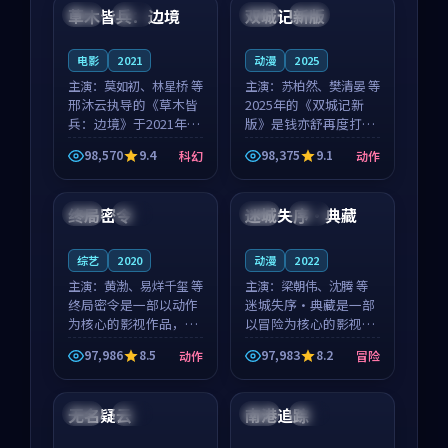
沈意林的对手戏自然克
领衔，高若初担任重要
草木皆兵：边境
双城记新版
泰国
独播
中国
独播
制，让整部影片在悬
角色，戚南柯的叙事
念...
节...
电影
2021
动漫
2025
主演：
莫如初、林星桥 等
主演：
苏柏然、樊清晏 等
邢沐云执导的《草木皆
2025年的《双城记新
兵：边境》于2021年面
版》是钱亦舒再度打磨
世，泰国的城市气质与
的动作佳作。中国大陆
98,570
9.4
98,375
9.1
科幻
动作
校园青春的人物心境共
的取景与沙漠探险的氛
90:54
99:29
同构筑了影片基调。莫
围相互成就，苏柏然与
如初、林星桥用细腻的
樊清晏的对手戏自然克
终局密令
迷城失序·典藏
美国
杜比
法国
独播
表演撑起整部科幻电
制，让整部影片在悬念
影...
与...
综艺
2020
动漫
2022
主演：
黄渤、易烊千玺 等
主演：
梁朝伟、沈腾 等
终局密令是一部以动作
迷城失序·典藏是一部
为核心的影视作品，围
以冒险为核心的影视作
绕危机、反转与人物成
品，围绕危机、反转与
97,986
8.5
97,983
8.2
动作
冒险
长展开，整体节奏紧
人物成长展开，整体节
99:28
99:13
凑，值得推荐观看。
奏紧凑，值得推荐观
看。
无名疑云
南港追踪
中国
热播
中国
独播