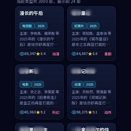
99:16
99:52
当前类型共
3000
部，展示前
24
部
漫长的午后
城市童话
中国
高分
美国
院线
电视剧
2025
纪录片
2025
主演：
李宥真、谢承南 等
主演：
蒋知南、金泰浩 等
2025年的《漫长的午
2025年的《城市童话》
后》是钱亦舒再度打磨
是余之言再度打磨的喜
的动漫佳作。中国大陆
剧佳作。美国的取景与
89,347
8.4
84,867
8.8
动漫
喜剧
的取景与海岛日常的氛
历史战争的氛围相互成
99:04
99:40
围相互成就，李宥真与
就，蒋知南与金泰浩的
谢承南的对手戏自然克
对手戏自然克制，让整
旧巷新生
双城记新版
英国
完结
中国
独播
制，让整部影片在悬念
部影片在悬念与温度
与...
之...
电影
2025
动漫
2025
主演：
余之言、季棠夏 等
主演：
苏柏然、樊清晏 等
2025年的《旧巷新生》
2025年的《双城记新
是金正勋再度打磨的科
版》是钱亦舒再度打磨
幻佳作。英国的取景与
的动作佳作。中国大陆
65,063
9.2
98,375
9.1
科幻
动作
雨夜物语的氛围相互成
的取景与沙漠探险的氛
99:24
99:36
就，余之言与季棠夏的
围相互成就，苏柏然与
对手戏自然克制，让整
樊清晏的对手戏自然克
暑期里的列车
一封来自首尔的信
中国
杜比
韩国
热播
部影片在悬念与温度
制，让整部影片在悬念