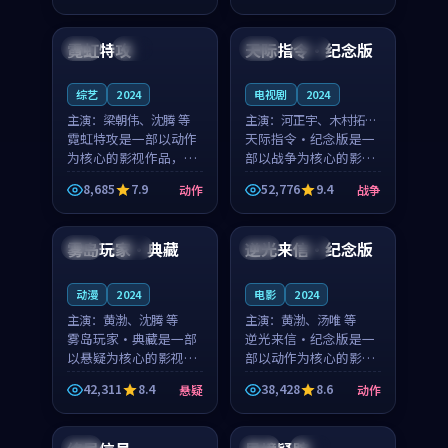
99:45
99:05
奏紧凑，值得推荐观
奏紧凑，值得推荐观
看。
看。
霓虹特攻
天际指令·纪念版
中国
高分
中国
完结
综艺
2024
电视剧
2024
主演：
梁朝伟、沈腾 等
主演：
河正宇、木村拓哉
霓虹特攻是一部以动作
等
天际指令·纪念版是一
为核心的影视作品，围
部以战争为核心的影视
绕危机、反转与人物成
作品，围绕危机、反转
8,685
7.9
52,776
9.4
动作
战争
长展开，整体节奏紧
与人物成长展开，整体
99:23
99:45
凑，值得推荐观看。
节奏紧凑，值得推荐观
看。
雾岛玩家·典藏
逆光来信·纪念版
法国
独播
日本
热播
动漫
2024
电影
2024
主演：
黄渤、沈腾 等
主演：
黄渤、汤唯 等
雾岛玩家·典藏是一部
逆光来信·纪念版是一
以悬疑为核心的影视作
部以动作为核心的影视
品，围绕危机、反转与
作品，围绕危机、反转
42,311
8.4
38,428
8.6
悬疑
动作
人物成长展开，整体节
与人物成长展开，整体
99:09
99:48
奏紧凑，值得推荐观
节奏紧凑，值得推荐观
看。
看。
中国
英国
独播