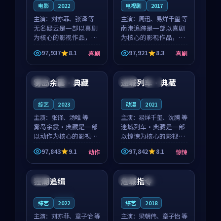
电影
2022
电视剧
2017
主演：
刘亦菲、张译 等
主演：
周迅、易烊千玺 等
无名疑云是一部以喜剧
南港追踪是一部以喜剧
为核心的影视作品，围
为核心的影视作品，围
绕危机、反转与人物成
绕危机、反转与人物成
97,937
8.1
97,921
8.3
喜剧
喜剧
长展开，整体节奏紧
长展开，整体节奏紧
90:00
99:25
凑，值得推荐观看。
凑，值得推荐观看。
雾岛余震·典藏
迷城列车·典藏
泰国
杜比
法国
热播
综艺
2023
动漫
2021
主演：
张译、汤唯 等
主演：
易烊千玺、沈腾 等
雾岛余震·典藏是一部
迷城列车·典藏是一部
以动作为核心的影视作
以惊悚为核心的影视作
品，围绕危机、反转与
品，围绕危机、反转与
97,843
9.1
97,842
8.1
动作
惊悚
人物成长展开，整体节
人物成长展开，整体节
99:47
99:10
奏紧凑，值得推荐观
奏紧凑，值得推荐观
看。
看。
狂潮追缉
危城指令
英国
中国
热播
连载中
综艺
2022
综艺
2018
主演：
刘亦菲、章子怡 等
主演：
梁朝伟、章子怡 等