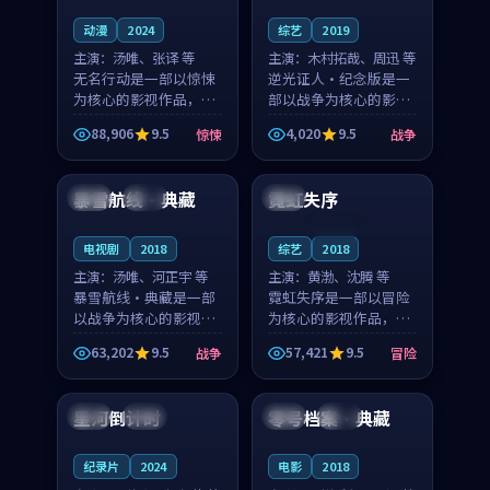
动漫
2024
综艺
2019
主演：
汤唯、张译 等
主演：
木村拓哉、周迅 等
无名行动是一部以惊悚
逆光证人·纪念版是一
为核心的影视作品，围
部以战争为核心的影视
绕危机、反转与人物成
作品，围绕危机、反转
88,906
9.5
4,020
9.5
惊悚
战争
长展开，整体节奏紧
与人物成长展开，整体
99:06
99:05
凑，值得推荐观看。
节奏紧凑，值得推荐观
看。
暴雪航线·典藏
霓虹失序
日本
独播
泰国
连载中
电视剧
2018
综艺
2018
主演：
汤唯、河正宇 等
主演：
黄渤、沈腾 等
暴雪航线·典藏是一部
霓虹失序是一部以冒险
以战争为核心的影视作
为核心的影视作品，围
品，围绕危机、反转与
绕危机、反转与人物成
63,202
9.5
57,421
9.5
战争
冒险
人物成长展开，整体节
长展开，整体节奏紧
99:11
99:54
奏紧凑，值得推荐观
凑，值得推荐观看。
看。
星河倒计时
零号档案·典藏
韩国
高分
英国
完结
纪录片
2024
电影
2018