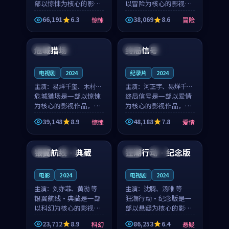
部以惊悚为核心的影视
以冒险为核心的影视作
作品，围绕危机、反转
品，围绕危机、反转与
66,191
6.3
38,069
8.6
惊悚
冒险
与人物成长展开，整体
人物成长展开，整体节
99:26
99:40
节奏紧凑，值得推荐观
奏紧凑，值得推荐观
看。
看。
危城猎场
终局信号
英国
杜比
韩国
杜比
电视剧
2024
纪录片
2024
主演：
易烊千玺、木村拓
主演：
河正宇、易烊千玺
哉 等
危城猎场是一部以惊悚
等
终局信号是一部以爱情
为核心的影视作品，围
为核心的影视作品，围
绕危机、反转与人物成
绕危机、反转与人物成
39,148
8.9
48,188
7.8
惊悚
爱情
长展开，整体节奏紧
长展开，整体节奏紧
91:13
99:45
凑，值得推荐观看。
凑，值得推荐观看。
银翼航线·典藏
狂潮行动·纪念版
中国
院线
法国
院线
电影
2024
电视剧
2024
主演：
刘亦菲、黄渤 等
主演：
沈腾、汤唯 等
银翼航线·典藏是一部
狂潮行动·纪念版是一
以科幻为核心的影视作
部以悬疑为核心的影视
品，围绕危机、反转与
作品，围绕危机、反转
23,712
8.9
86,253
6.4
科幻
悬疑
人物成长展开，整体节
与人物成长展开，整体