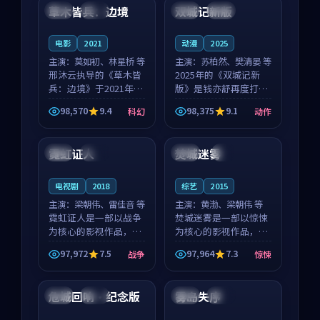
沈意林的对手戏自然克
领衔，高若初担任重要
草木皆兵：边境
双城记新版
泰国
独播
中国
独播
制，让整部影片在悬
角色，戚南柯的叙事
念...
节...
电影
2021
动漫
2025
主演：
莫如初、林星桥 等
主演：
苏柏然、樊清晏 等
邢沐云执导的《草木皆
2025年的《双城记新
兵：边境》于2021年面
版》是钱亦舒再度打磨
世，泰国的城市气质与
的动作佳作。中国大陆
98,570
9.4
98,375
9.1
科幻
动作
校园青春的人物心境共
的取景与沙漠探险的氛
91:00
99:04
同构筑了影片基调。莫
围相互成就，苏柏然与
如初、林星桥用细腻的
樊清晏的对手戏自然克
霓虹证人
焚城迷雾
法国
独播
中国
4K
表演撑起整部科幻电
制，让整部影片在悬念
影...
与...
电视剧
2018
综艺
2015
主演：
梁朝伟、雷佳音 等
主演：
黄渤、梁朝伟 等
霓虹证人是一部以战争
焚城迷雾是一部以惊悚
为核心的影视作品，围
为核心的影视作品，围
绕危机、反转与人物成
绕危机、反转与人物成
97,972
7.5
97,964
7.3
战争
惊悚
长展开，整体节奏紧
长展开，整体节奏紧
99:12
90:11
凑，值得推荐观看。
凑，值得推荐观看。
危城回响·纪念版
雾岛失序
法国
热播
韩国
完结