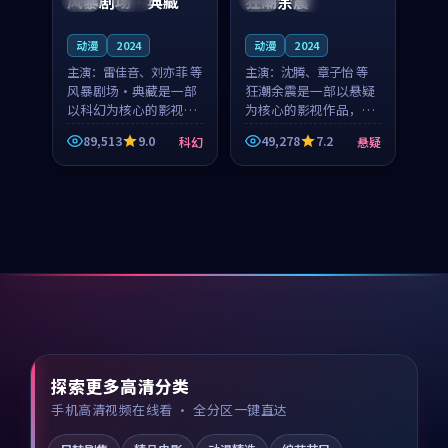
风暴剧场·典藏
狂潮余震
动漫
2024
动漫
2024
主演：
雷佳音、刘亦菲 等
主演：
沈腾、章子怡 等
风暴剧场·典藏是一部
狂潮余震是一部以悬疑
以科幻为核心的影视作
为核心的影视作品，围
品，围绕危机、反转与
绕危机、反转与人物成
89,513
9.0
49,278
7.2
科幻
悬疑
人物成长展开，整体节
长展开，整体节奏紧
奏紧凑，值得推荐观
凑，值得推荐观看。
看。
探索更多高清分类
手机高清视频在线看 · 全分区一键直达