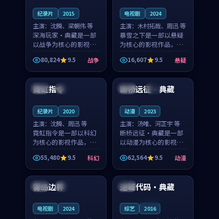
纪录片
2015
电视剧
2024
主演：
沈腾、梁朝伟 等
主演：
木村拓哉、周迅 等
深海玩家·典藏是一部
暴雪之下是一部以悬疑
以战争为核心的影视作
为核心的影视作品，围
品，围绕危机、反转与
绕危机、反转与人物成
80,824
9.5
16,607
9.5
战争
悬疑
人物成长展开，整体节
长展开，整体节奏紧
99:25
99:33
奏紧凑，值得推荐观
凑，值得推荐观看。
看。
霓虹指令
断桥远征·典藏
中国
独播
美国
4K
纪录片
2020
动漫
2023
主演：
沈腾、周迅 等
主演：
汤唯、河正宇 等
霓虹指令是一部以科幻
断桥远征·典藏是一部
为核心的影视作品，围
以动漫为核心的影视作
绕危机、反转与人物成
品，围绕危机、反转与
55,480
9.5
62,564
9.5
科幻
动漫
长展开，整体节奏紧
人物成长展开，整体节
99:20
99:20
凑，值得推荐观看。
奏紧凑，值得推荐观
看。
雾岛边界
迷城代码·典藏
韩国
杜比
韩国
连载中
电视剧
2024
综艺
2016