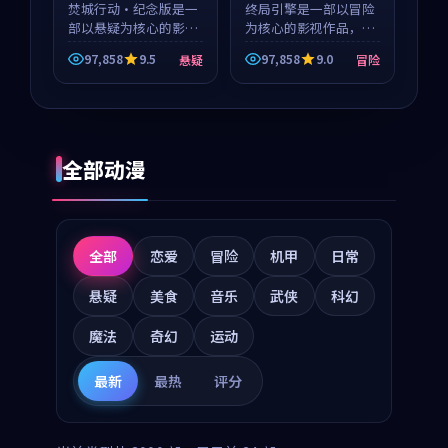
焚城行动·纪念版是一
终局引擎是一部以冒险
部以悬疑为核心的影视
为核心的影视作品，围
作品，围绕危机、反转
绕危机、反转与人物成
97,858
9.5
97,858
9.0
悬疑
冒险
与人物成长展开，整体
长展开，整体节奏紧
节奏紧凑，值得推荐观
凑，值得推荐观看。
看。
全部动漫
全部
恋爱
冒险
机甲
日常
悬疑
美食
音乐
武侠
科幻
魔法
奇幻
运动
最新
最热
评分