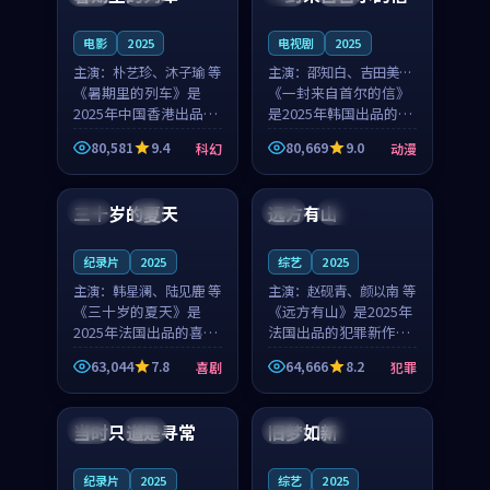
之...
与...
电影
2025
电视剧
2025
主演：
朴艺珍、沐子瑜 等
主演：
邵知白、吉田美琴
《暑期里的列车》是
等
《一封来自首尔的信》
2025年中国香港出品的
是2025年韩国出品的动
科幻新作，主创团队希
漫新作，主创团队希望
80,581
9.4
80,669
9.0
科幻
动漫
望用城市夜归人的故事
用高考往事的故事让观
99:12
99:48
让观众停下来想一想。
众停下来想一想。邵知
朴艺珍领衔，沐子瑜担
白领衔，吉田美琴担任
三十岁的夏天
远方有山
法国
4K
法国
独播
任重要角色，郑书延的
重要角色，谢承南的
叙...
叙...
纪录片
2025
综艺
2025
主演：
韩星澜、陆见鹿 等
主演：
赵砚青、颜以南 等
《三十岁的夏天》是
《远方有山》是2025年
2025年法国出品的喜剧
法国出品的犯罪新作，
新作，主创团队希望用
主创团队希望用高校追
63,044
7.8
64,666
8.2
喜剧
犯罪
深夜电台的故事让观众
梦的故事让观众停下来
99:32
99:08
停下来想一想。韩星澜
想一想。赵砚青领衔，
领衔，陆见鹿担任重要
颜以南担任重要角色，
当时只道是寻常
旧梦如新
泰国
杜比
中国
高分
角色，山田纯一的叙事
山田纯一的叙事节奏
节...
一...
纪录片
2025
综艺
2025