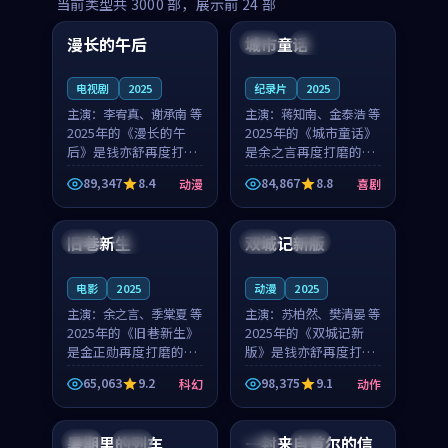
99:16
99:52
当前类型共
3000
部，展示前
24
部
漫长的午后
城市童话
中国
高分
美国
院线
电视剧
2025
纪录片
2025
主演：
李宥真、谢承南 等
主演：
蒋知南、金泰浩 等
2025年的《漫长的午
2025年的《城市童话》
后》是钱亦舒再度打磨
是余之言再度打磨的喜
的动漫佳作。中国大陆
剧佳作。美国的取景与
89,347
8.4
84,867
8.8
动漫
喜剧
的取景与海岛日常的氛
历史战争的氛围相互成
99:04
99:40
围相互成就，李宥真与
就，蒋知南与金泰浩的
谢承南的对手戏自然克
对手戏自然克制，让整
旧巷新生
双城记新版
英国
完结
中国
独播
制，让整部影片在悬念
部影片在悬念与温度
与...
之...
电影
2025
动漫
2025
主演：
余之言、季棠夏 等
主演：
苏柏然、樊清晏 等
2025年的《旧巷新生》
2025年的《双城记新
是金正勋再度打磨的科
版》是钱亦舒再度打磨
幻佳作。英国的取景与
的动作佳作。中国大陆
65,063
9.2
98,375
9.1
科幻
动作
雨夜物语的氛围相互成
的取景与沙漠探险的氛
99:24
99:36
就，余之言与季棠夏的
围相互成就，苏柏然与
对手戏自然克制，让整
樊清晏的对手戏自然克
暑期里的列车
一封来自首尔的信
中国
杜比
韩国
热播
部影片在悬念与温度
制，让整部影片在悬念