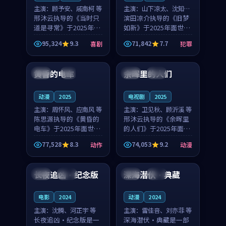
主演：
顾予安、戚南柯 等
主演：
山下凉太、沈知韵
邢沐云执导的《当时只
等
滨田凉介执导的《旧梦
道是寻常》于2025年面
如新》于2025年面世，
世，泰国的城市气质与
中国台湾的城市气质与
95,324
9.3
71,842
7.7
喜剧
犯罪
母女情深的人物心境共
异国相遇的人物心境共
99:20
99:56
同构筑了影片基调。顾
同构筑了影片基调。山
予安、戚南柯用细腻的
下凉太、沈知韵用细腻
黄昏的电车
余晖里的人们
日本
4K
泰国
完结
表演撑起整部喜剧电
的表演撑起整部犯罪
影...
电...
动漫
2025
电视剧
2025
主演：
周怀风、应南风 等
主演：
卫见秋、顾沂溪 等
陈思源执导的《黄昏的
邢沐云执导的《余晖里
电车》于2025年面世，
的人们》于2025年面
日本的城市气质与渔村
世，泰国的城市气质与
77,528
8.3
74,053
9.2
动作
动漫
故事的人物心境共同构
小镇生活的人物心境共
99:40
99:04
筑了影片基调。周怀
同构筑了影片基调。卫
风、应南风用细腻的表
见秋、顾沂溪用细腻的
长夜追凶·纪念版
深海潜伏·典藏
韩国
院线
法国
高分
演撑起整部动作电影，
表演撑起整部动漫电
剧...
影，...
电影
2024
动漫
2024
主演：
沈腾、河正宇 等
主演：
雷佳音、刘亦菲 等
长夜追凶·纪念版是一
深海潜伏·典藏是一部