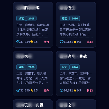
合作演出，影片在情感
纠葛，爱情元素贯穿始
江南旧事新编
暴雪逃生
日本
院线
中国
4K
层次与现实质感之间
终，节奏稳健而富有张
游...
力，...
综艺
2018
综艺
2016
主演：
应南风、李宥真 等
主演：
沈腾、章子怡 等
《江南旧事新编》由邵
暴雪逃生是一部以喜剧
景明执导，应南风、李
为核心的影视作品，围
宥真领衔主演，是一部
绕危机、反转与人物成
81,984
9.5
71,851
9.5
惊悚
喜剧
2018年上映的日本惊悚
长展开，整体节奏紧
99:17
99:36
综艺。影片以邻里温情
凑，值得推荐观看。
为切入，呈现一段从初
寒锋信号
雾岛逃生·典藏
美国
杜比
中国
4K
遇到告别都浸着真实
情...
电影
2020
综艺
2024
主演：
河正宇、周迅 等
主演：
河正宇、易烊千玺
寒锋信号是一部以战争
等
雾岛逃生·典藏是一部
为核心的影视作品，围
以科幻为核心的影视作
绕危机、反转与人物成
品，围绕危机、反转与
31,299
9.5
86,311
9.5
战争
科幻
长展开，整体节奏紧
人物成长展开，整体节
99:01
99:23
凑，值得推荐观看。
奏紧凑，值得推荐观
看。
深海玩家·典藏
暴雪之下
韩国
杜比
韩国
高分