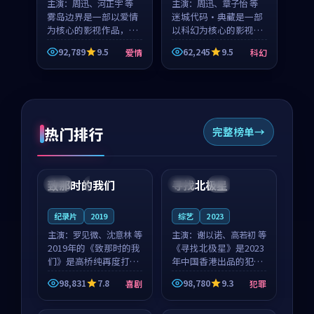
主演：
周迅、河正宇 等
主演：
周迅、章子怡 等
雾岛边界是一部以爱情
迷城代码·典藏是一部
为核心的影视作品，围
以科幻为核心的影视作
绕危机、反转与人物成
品，围绕危机、反转与
92,789
9.5
62,245
9.5
爱情
科幻
长展开，整体节奏紧
人物成长展开，整体节
凑，值得推荐观看。
奏紧凑，值得推荐观
看。
热门排行
完整榜单
99:22
99:18
致那时的我们
寻找北极星
中国
4K
中国
4K
纪录片
2019
综艺
2023
主演：
罗见微、沈意林 等
主演：
谢以诺、高若初 等
2019年的《致那时的我
《寻找北极星》是2023
们》是高桥纯再度打磨
年中国香港出品的犯罪
的喜剧佳作。中国大陆
新作，主创团队希望用
98,831
7.8
98,780
9.3
喜剧
犯罪
的取景与都市寓言的氛
公路冒险的故事让观众
99:44
99:40
围相互成就，罗见微与
停下来想一想。谢以诺