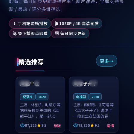
即看，每日同步更新热播片单与新片速递，全库支持最
新 / 最热 / 评分多维筛选。
📱 手机端流畅播放
🎬 1080P / 4K 高清画质
🚀 免下载即点即看
🆕 每日同步更新
精选推荐
更多
99:07
99:21
风起平江
风信子开了
美国
完结
法国
4K
纪录片
2020
电视剧
2018
主演：
林星桥、时晴方 等
主演：
颜以南、余可遇 等
把镜头拉到美国的《风
《风信子开了》讲述了
起平江》，是一部以时
一段发生在法国的春日
光记忆为底色的悬疑作
漫步故事。颜以南饰演
97,126
9.5
78,850
9.5
悬疑
爱情
品。林星桥和时晴方贡
的主角与余可遇的角色
99:53
99:34
献了2020年颇受关注的
因一场意外卷入更深的