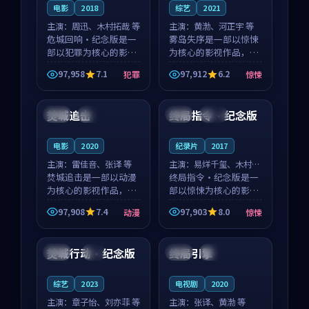
电影
2018
综艺
2021
主演：
周迅、木村拓哉 等
主演：
黄渤、河正宇 等
危城回响·纪念版是一
雾岛失序是一部以惊悚
部以犯罪为核心的影视
为核心的影视作品，围
作品，围绕危机、反转
绕危机、反转与人物成
97,958
7.1
97,912
6.2
犯罪
惊悚
与人物成长展开，整体
长展开，整体节奏紧
99:42
99:13
节奏紧凑，值得推荐观
凑，值得推荐观看。
看。
焚城追击
终局指令·纪念版
泰国
高分
法国
高分
电影
2020
纪录片
2017
主演：
雷佳音、张译 等
主演：
易烊千玺、木村拓
焚城追击是一部以动漫
哉 等
终局指令·纪念版是一
为核心的影视作品，围
部以惊悚为核心的影视
绕危机、反转与人物成
作品，围绕危机、反转
97,908
7.4
97,903
8.0
动漫
惊悚
长展开，整体节奏紧
与人物成长展开，整体
99:45
99:51
凑，值得推荐观看。
节奏紧凑，值得推荐观
看。
焚城行动·纪念版
终局引擎
中国
4K
中国
院线
综艺
2023
电视剧
2020
主演：
章子怡、刘亦菲 等
主演：
张译、黄渤 等