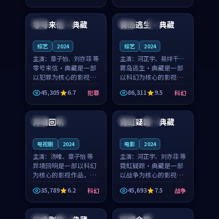
99:12
99:36
奏紧凑，值得推荐观
节奏紧凑，值得推荐观
看。
看。
零号来信·典藏
雾岛逃生·典藏
韩国
完结
中国
4K
综艺
2024
综艺
2024
主演：
章子怡、刘亦菲 等
主演：
河正宇、易烊千玺
零号来信·典藏是一部
等
雾岛逃生·典藏是一部
以犯罪为核心的影视作
以科幻为核心的影视作
品，围绕危机、反转与
品，围绕危机、反转与
45,305
6.7
86,311
9.5
犯罪
科幻
人物成长展开，整体节
人物成长展开，整体节
99:47
99:45
奏紧凑，值得推荐观
奏紧凑，值得推荐观
看。
看。
异境回响
霓虹疑踪·典藏
韩国
热播
中国
独播
电视剧
2024
电影
2024
主演：
汤唯、章子怡 等
主演：
河正宇、刘亦菲 等
异境回响是一部以科幻
霓虹疑踪·典藏是一部
为核心的影视作品，围
以战争为核心的影视作
绕危机、反转与人物成
品，围绕危机、反转与
35,789
6.2
45,693
7.5
科幻
战争
长展开，整体节奏紧
人物成长展开，整体节
99:05
99:18
凑，值得推荐观看。
奏紧凑，值得推荐观
看。
韩国
高分
美国
热播