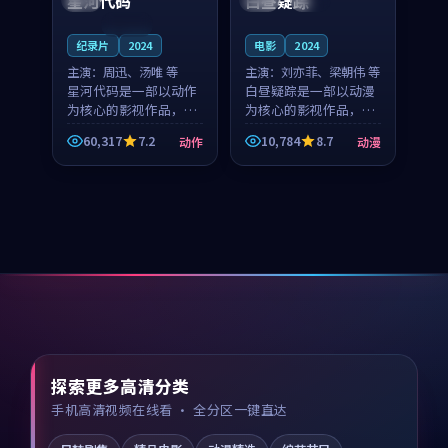
星河代码
白昼疑踪
连载中
纪录片
2024
电影
2024
主演：
周迅、汤唯 等
主演：
刘亦菲、梁朝伟 等
星河代码是一部以动作
白昼疑踪是一部以动漫
为核心的影视作品，围
为核心的影视作品，围
绕危机、反转与人物成
绕危机、反转与人物成
60,317
7.2
10,784
8.7
动作
动漫
长展开，整体节奏紧
长展开，整体节奏紧
凑，值得推荐观看。
凑，值得推荐观看。
探索更多高清分类
手机高清视频在线看 · 全分区一键直达