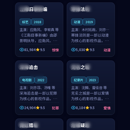
合作演出，影片在情感
纠葛，爱情元素贯穿始
江南旧事新编
寒锋法则
日本
院线
中国
独播
层次与现实质感之间
终，节奏稳健而富有张
游...
力，...
综艺
2018
动漫
2019
主演：
应南风、李宥真 等
主演：
木村拓哉、刘亦菲
《江南旧事新编》由邵
等
寒锋法则是一部以动漫
景明执导，应南风、李
为核心的影视作品，围
宥真领衔主演，是一部
绕危机、反转与人物成
81,984
9.5
5,030
9.5
惊悚
动漫
2018年上映的日本惊悚
长展开，整体节奏紧
99:12
99:27
综艺。影片以邻里温情
凑，值得推荐观看。
为切入，呈现一段从初
深海追击
无名之城
韩国
美国
高分
遇到告别都浸着真实
情...
连载中
电视剧
2022
纪录片
2023
主演：
刘亦菲、汤唯 等
主演：
沈腾、雷佳音 等
深海追击是一部以犯罪
无名之城是一部以爱情
为核心的影视作品，围
为核心的影视作品，围
绕危机、反转与人物成
绕危机、反转与人物成
24,904
9.5
8,184
9.5
犯罪
爱情
长展开，整体节奏紧
长展开，整体节奏紧
99:32
99:50
凑，值得推荐观看。
凑，值得推荐观看。
霓虹猎局
危城疑踪
日本
杜比
中国
独播