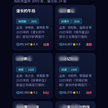
99:16
99:52
当前类型共
3000
部，展示前
24
部
漫长的午后
城市童话
中国
高分
美国
院线
电视剧
2025
纪录片
2025
主演：
李宥真、谢承南 等
主演：
蒋知南、金泰浩 等
2025年的《漫长的午
2025年的《城市童话》
后》是钱亦舒再度打磨
是余之言再度打磨的喜
的动漫佳作。中国大陆
剧佳作。美国的取景与
89,347
8.4
84,867
8.8
动漫
喜剧
的取景与海岛日常的氛
历史战争的氛围相互成
99:04
99:40
围相互成就，李宥真与
就，蒋知南与金泰浩的
谢承南的对手戏自然克
对手戏自然克制，让整
旧巷新生
双城记新版
英国
完结
中国
独播
制，让整部影片在悬念
部影片在悬念与温度
与...
之...
电影
2025
动漫
2025
主演：
余之言、季棠夏 等
主演：
苏柏然、樊清晏 等
2025年的《旧巷新生》
2025年的《双城记新
是金正勋再度打磨的科
版》是钱亦舒再度打磨
幻佳作。英国的取景与
的动作佳作。中国大陆
65,063
9.2
98,375
9.1
科幻
动作
雨夜物语的氛围相互成
的取景与沙漠探险的氛
99:24
99:36
就，余之言与季棠夏的
围相互成就，苏柏然与
对手戏自然克制，让整
樊清晏的对手戏自然克
暑期里的列车
一封来自首尔的信
中国
杜比
韩国
热播
部影片在悬念与温度
制，让整部影片在悬念