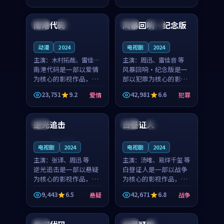
99:47
99:55
凑，值得推荐观看。
凑，值得推荐观看。
南港代码
风暴回响·纪念版
法国
杜比
泰国
热播
动漫
2024
电视剧
2024
主演：
木村拓哉、雷佳音
主演：
周迅、雷佳音 等
等
南港代码是一部以爱情
风暴回响·纪念版是一
为核心的影视作品，围
部以犯罪为核心的影视
绕危机、反转与人物成
作品，围绕危机、反转
23,751
9.2
42,981
6.6
爱情
犯罪
长展开，整体节奏紧
与人物成长展开，整体
99:34
99:37
凑，值得推荐观看。
节奏紧凑，值得推荐观
看。
逆光追击
白昼证人
美国
中国
独播
连载中
电视剧
2024
电视剧
2024
主演：
张译、周迅 等
主演：
汤唯、易烊千玺 等
逆光追击是一部以悬疑
白昼证人是一部以战争
为核心的影视作品，围
为核心的影视作品，围
绕危机、反转与人物成
绕危机、反转与人物成
9,443
6.5
42,671
6.8
悬疑
战争
长展开，整体节奏紧
长展开，整体节奏紧
89:01
93:21
凑，值得推荐观看。
凑，值得推荐观看。
法国
英国
热播