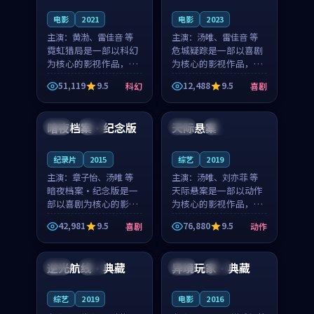
电影
2021
电影
2023
主演：
黄渤、雷佳音 等
主演：
汤唯、雷佳音 等
霓虹猎局是一部以科幻
危城疑踪是一部以喜剧
为核心的影视作品，围
为核心的影视作品，围
绕危机、反转与人物成
绕危机、反转与人物成
51,119
9.5
12,488
9.5
科幻
喜剧
长展开，整体节奏紧
长展开，整体节奏紧
91:14
99:23
凑，值得推荐观看。
凑，值得推荐观看。
暗夜档案·纪念版
天际悬案
中国
完结
泰国
热播
纪录片
2015
综艺
2019
主演：
章子怡、汤唯 等
主演：
汤唯、刘亦菲 等
暗夜档案·纪念版是一
天际悬案是一部以动作
部以喜剧为核心的影视
为核心的影视作品，围
作品，围绕危机、反转
绕危机、反转与人物成
42,981
9.5
76,880
9.5
喜剧
动作
与人物成长展开，整体
长展开，整体节奏紧
99:32
95:11
节奏紧凑，值得推荐观
凑，值得推荐观看。
看。
逆光航线·典藏
异境玩家·典藏
日本
杜比
日本
完结
综艺
2019
电影
2016