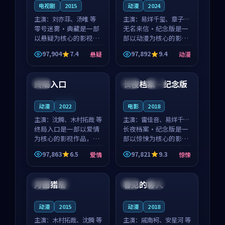
电视剧
2015
动漫
2024
主演：
刘亦菲、汤唯 等
主演：
易烊千玺、章子怡
零号迷雾·典藏是一部
等
无名来信·纪念版是一
以悬疑为核心的影视作
部以动漫为核心的影视
品，围绕危机、反转与
作品，围绕危机、反转
97,904
7.4
97,892
9.4
悬疑
动漫
人物成长展开，整体节
与人物成长展开，整体
99:17
99:13
奏紧凑，值得推荐观
节奏紧凑，值得推荐观
看。
看。
终局入口
长夜档案·纪念版
美国
英国
完结
连载中
动漫
2022
电影
2018
主演：
沈腾、木村拓哉 等
主演：
雷佳音、易烊千玺
终局入口是一部以爱情
等
长夜档案·纪念版是一
为核心的影视作品，围
部以惊悚为核心的影视
绕危机、反转与人物成
作品，围绕危机、反转
97,863
6.5
97,821
9.3
爱情
惊悚
长展开，整体节奏紧
与人物成长展开，整体
99:06
99:05
凑，值得推荐观看。
节奏紧凑，值得推荐观
看。
月面猎局
看见的客人
中国
热播
泰国
完结
动漫
2015
动漫
2018
主演：
木村拓哉、沈腾 等
主演：
戚南柯、安星河 等