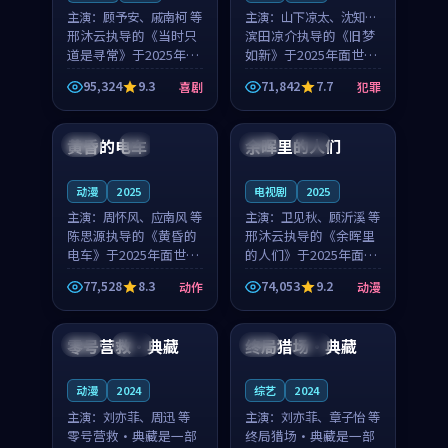
主演：
顾予安、戚南柯 等
主演：
山下凉太、沈知韵
邢沐云执导的《当时只
等
滨田凉介执导的《旧梦
道是寻常》于2025年面
如新》于2025年面世，
世，泰国的城市气质与
中国台湾的城市气质与
95,324
9.3
71,842
7.7
喜剧
犯罪
母女情深的人物心境共
异国相遇的人物心境共
99:20
99:56
同构筑了影片基调。顾
同构筑了影片基调。山
予安、戚南柯用细腻的
下凉太、沈知韵用细腻
黄昏的电车
余晖里的人们
日本
4K
泰国
完结
表演撑起整部喜剧电
的表演撑起整部犯罪
影...
电...
动漫
2025
电视剧
2025
主演：
周怀风、应南风 等
主演：
卫见秋、顾沂溪 等
陈思源执导的《黄昏的
邢沐云执导的《余晖里
电车》于2025年面世，
的人们》于2025年面
日本的城市气质与渔村
世，泰国的城市气质与
77,528
8.3
74,053
9.2
动作
动漫
故事的人物心境共同构
小镇生活的人物心境共
99:40
99:38
筑了影片基调。周怀
同构筑了影片基调。卫
风、应南风用细腻的表
见秋、顾沂溪用细腻的
零号营救·典藏
终局猎场·典藏
美国
完结
美国
独播
演撑起整部动作电影，
表演撑起整部动漫电
剧...
影，...
动漫
2024
综艺
2024
主演：
刘亦菲、周迅 等
主演：
刘亦菲、章子怡 等
零号营救·典藏是一部
终局猎场·典藏是一部