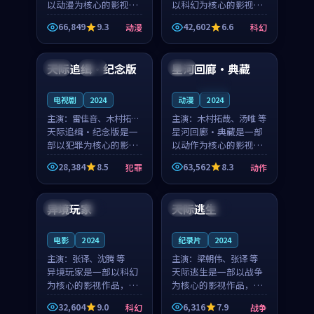
以动漫为核心的影视作
以科幻为核心的影视作
品，围绕危机、反转与
品，围绕危机、反转与
66,849
9.3
42,602
6.6
动漫
科幻
人物成长展开，整体节
人物成长展开，整体节
99:04
99:52
奏紧凑，值得推荐观
奏紧凑，值得推荐观
看。
看。
天际追缉·纪念版
星河回廊·典藏
日本
杜比
中国
连载中
电视剧
2024
动漫
2024
主演：
雷佳音、木村拓哉
主演：
木村拓哉、汤唯 等
等
天际追缉·纪念版是一
星河回廊·典藏是一部
部以犯罪为核心的影视
以动作为核心的影视作
作品，围绕危机、反转
品，围绕危机、反转与
28,384
8.5
63,562
8.3
犯罪
动作
与人物成长展开，整体
人物成长展开，整体节
99:28
99:57
节奏紧凑，值得推荐观
奏紧凑，值得推荐观
看。
看。
异境玩家
天际逃生
中国
热播
日本
热播
电影
2024
纪录片
2024
主演：
张译、沈腾 等
主演：
梁朝伟、张译 等
异境玩家是一部以科幻
天际逃生是一部以战争
为核心的影视作品，围
为核心的影视作品，围
绕危机、反转与人物成
绕危机、反转与人物成
32,604
9.0
6,316
7.9
科幻
战争
长展开，整体节奏紧
长展开，整体节奏紧