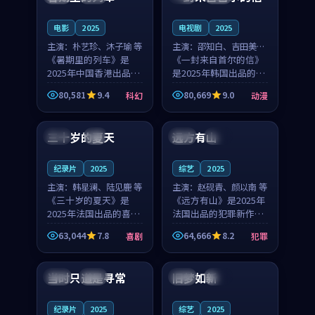
之...
与...
电影
2025
电视剧
2025
主演：
朴艺珍、沐子瑜 等
主演：
邵知白、吉田美琴
《暑期里的列车》是
等
《一封来自首尔的信》
2025年中国香港出品的
是2025年韩国出品的动
科幻新作，主创团队希
漫新作，主创团队希望
80,581
9.4
80,669
9.0
科幻
动漫
望用城市夜归人的故事
用高考往事的故事让观
99:12
99:48
让观众停下来想一想。
众停下来想一想。邵知
朴艺珍领衔，沐子瑜担
白领衔，吉田美琴担任
三十岁的夏天
远方有山
法国
4K
法国
独播
任重要角色，郑书延的
重要角色，谢承南的
叙...
叙...
纪录片
2025
综艺
2025
主演：
韩星澜、陆见鹿 等
主演：
赵砚青、颜以南 等
《三十岁的夏天》是
《远方有山》是2025年
2025年法国出品的喜剧
法国出品的犯罪新作，
新作，主创团队希望用
主创团队希望用高校追
63,044
7.8
64,666
8.2
喜剧
犯罪
深夜电台的故事让观众
梦的故事让观众停下来
99:32
99:08
停下来想一想。韩星澜
想一想。赵砚青领衔，
领衔，陆见鹿担任重要
颜以南担任重要角色，
当时只道是寻常
旧梦如新
泰国
杜比
中国
高分
角色，山田纯一的叙事
山田纯一的叙事节奏
节...
一...
纪录片
2025
综艺
2025