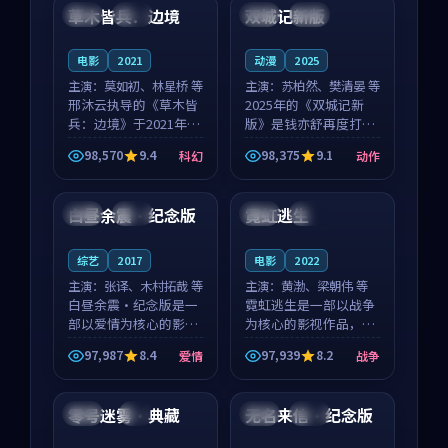
沈意林的对手戏自然克
领衔，高若初担任重要
草木皆兵：边境
双城记新版
泰国
独播
中国
独播
制，让整部影片在悬
角色，戚南柯的叙事
念...
节...
电影
2021
动漫
2025
主演：
莫如初、林星桥 等
主演：
苏柏然、樊清晏 等
邢沐云执导的《草木皆
2025年的《双城记新
兵：边境》于2021年面
版》是钱亦舒再度打磨
世，泰国的城市气质与
的动作佳作。中国大陆
98,570
9.4
98,375
9.1
科幻
动作
校园青春的人物心境共
的取景与沙漠探险的氛
89:38
99:31
同构筑了影片基调。莫
围相互成就，苏柏然与
如初、林星桥用细腻的
樊清晏的对手戏自然克
白昼余震·纪念版
霓虹逃生
美国
院线
中国
热播
表演撑起整部科幻电
制，让整部影片在悬念
影...
与...
综艺
2017
电影
2022
主演：
张译、木村拓哉 等
主演：
黄渤、梁朝伟 等
白昼余震·纪念版是一
霓虹逃生是一部以战争
部以爱情为核心的影视
为核心的影视作品，围
作品，围绕危机、反转
绕危机、反转与人物成
97,987
8.4
97,939
8.2
爱情
战争
与人物成长展开，整体
长展开，整体节奏紧
99:59
99:04
节奏紧凑，值得推荐观
凑，值得推荐观看。
看。
零号迷雾·典藏
无名来信·纪念版
中国
4K
中国
独播