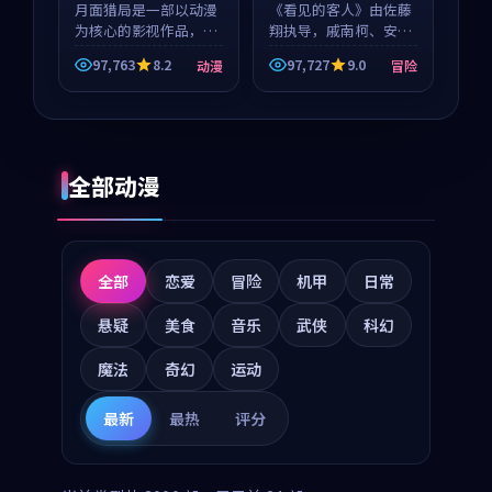
月面猎局是一部以动漫
《看见的客人》由佐藤
为核心的影视作品，围
翔执导，戚南柯、安星
绕危机、反转与人物成
河领衔主演，是一部
97,763
8.2
97,727
9.0
动漫
冒险
长展开，整体节奏紧
2018年上映的泰国冒险
凑，值得推荐观看。
动漫。影片以海岸抒情
为切入，呈现一段从初
遇到告别都浸着真实情
绪...
全部动漫
全部
恋爱
冒险
机甲
日常
悬疑
美食
音乐
武侠
科幻
魔法
奇幻
运动
最新
最热
评分