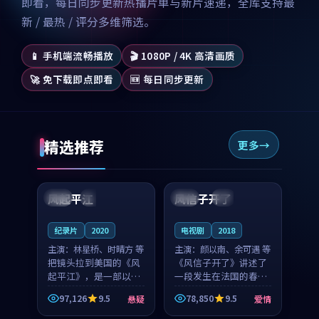
即看，每日同步更新热播片单与新片速递，全库支持最
新 / 最热 / 评分多维筛选。
📱 手机端流畅播放
🎬 1080P / 4K 高清画质
🚀 免下载即点即看
🆕 每日同步更新
精选推荐
更多
99:07
99:21
风起平江
风信子开了
美国
完结
法国
4K
纪录片
2020
电视剧
2018
主演：
林星桥、时晴方 等
主演：
颜以南、余可遇 等
把镜头拉到美国的《风
《风信子开了》讲述了
起平江》，是一部以时
一段发生在法国的春日
光记忆为底色的悬疑作
漫步故事。颜以南饰演
97,126
9.5
78,850
9.5
悬疑
爱情
品。林星桥和时晴方贡
的主角与余可遇的角色
99:53
95:04
献了2020年颇受关注的
因一场意外卷入更深的