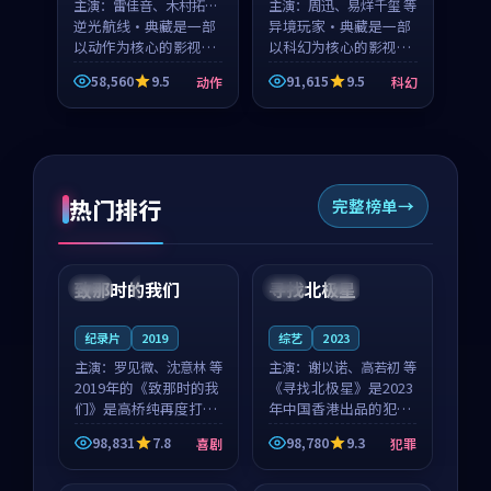
主演：
雷佳音、木村拓哉
主演：
周迅、易烊千玺 等
等
逆光航线·典藏是一部
异境玩家·典藏是一部
以动作为核心的影视作
以科幻为核心的影视作
品，围绕危机、反转与
品，围绕危机、反转与
58,560
9.5
91,615
9.5
动作
科幻
人物成长展开，整体节
人物成长展开，整体节
奏紧凑，值得推荐观
奏紧凑，值得推荐观
看。
看。
热门排行
完整榜单
99:22
99:18
致那时的我们
寻找北极星
中国
4K
中国
4K
纪录片
2019
综艺
2023
主演：
罗见微、沈意林 等
主演：
谢以诺、高若初 等
2019年的《致那时的我
《寻找北极星》是2023
们》是高桥纯再度打磨
年中国香港出品的犯罪
的喜剧佳作。中国大陆
新作，主创团队希望用
98,831
7.8
98,780
9.3
喜剧
犯罪
的取景与都市寓言的氛
公路冒险的故事让观众
99:44
99:40
围相互成就，罗见微与
停下来想一想。谢以诺