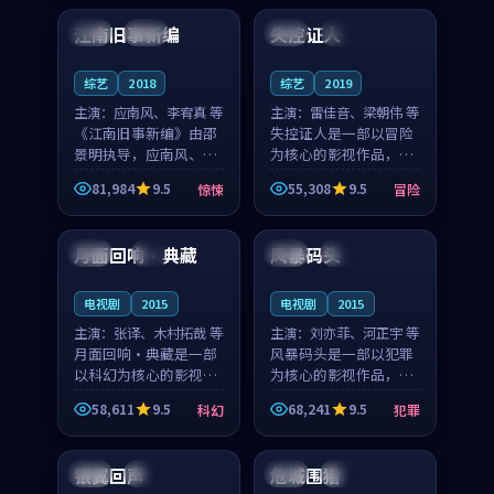
合作演出，影片在情感
纠葛，爱情元素贯穿始
江南旧事新编
失控证人
日本
院线
英国
杜比
层次与现实质感之间
终，节奏稳健而富有张
游...
力，...
综艺
2018
综艺
2019
主演：
应南风、李宥真 等
主演：
雷佳音、梁朝伟 等
《江南旧事新编》由邵
失控证人是一部以冒险
景明执导，应南风、李
为核心的影视作品，围
宥真领衔主演，是一部
绕危机、反转与人物成
81,984
9.5
55,308
9.5
惊悚
冒险
2018年上映的日本惊悚
长展开，整体节奏紧
99:45
99:11
综艺。影片以邻里温情
凑，值得推荐观看。
为切入，呈现一段从初
月面回响·典藏
风暴码头
中国
4K
美国
杜比
遇到告别都浸着真实
情...
电视剧
2015
电视剧
2015
主演：
张译、木村拓哉 等
主演：
刘亦菲、河正宇 等
月面回响·典藏是一部
风暴码头是一部以犯罪
以科幻为核心的影视作
为核心的影视作品，围
品，围绕危机、反转与
绕危机、反转与人物成
58,611
9.5
68,241
9.5
科幻
犯罪
人物成长展开，整体节
长展开，整体节奏紧
99:25
99:56
奏紧凑，值得推荐观
凑，值得推荐观看。
看。
银翼回声
危城围猎
韩国
杜比
泰国
院线