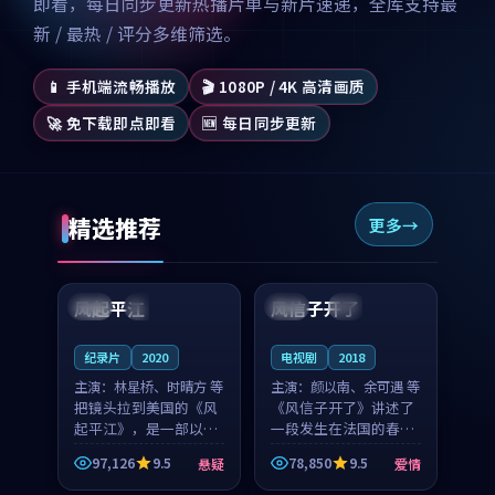
即看，每日同步更新热播片单与新片速递，全库支持最
新 / 最热 / 评分多维筛选。
📱 手机端流畅播放
🎬 1080P / 4K 高清画质
🚀 免下载即点即看
🆕 每日同步更新
精选推荐
更多
99:07
99:21
风起平江
风信子开了
美国
完结
法国
4K
纪录片
2020
电视剧
2018
主演：
林星桥、时晴方 等
主演：
颜以南、余可遇 等
把镜头拉到美国的《风
《风信子开了》讲述了
起平江》，是一部以时
一段发生在法国的春日
光记忆为底色的悬疑作
漫步故事。颜以南饰演
97,126
9.5
78,850
9.5
悬疑
爱情
品。林星桥和时晴方贡
的主角与余可遇的角色
99:53
99:49
献了2020年颇受关注的
因一场意外卷入更深的