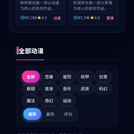
玺 等
断桥航线是一部以动漫
等
危城来信是一部以爱情
为核心的影视作品，围
为核心的影视作品，围
绕危机、反转与人物成
绕危机、反转与人物成
97,769
8.3
97,745
6.9
动漫
爱情
长展开，整体节奏紧
长展开，整体节奏紧
凑，值得推荐观看。
凑，值得推荐观看。
全部动漫
全部
恋爱
冒险
机甲
日常
悬疑
美食
音乐
武侠
科幻
魔法
奇幻
运动
最新
最热
评分