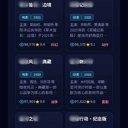
沈意林的对手戏自然克
领衔，高若初担任重要
草木皆兵：边境
双城记新版
泰国
独播
中国
独播
制，让整部影片在悬
角色，戚南柯的叙事
念...
节...
电影
2021
动漫
2025
主演：
莫如初、林星桥 等
主演：
苏柏然、樊清晏 等
邢沐云执导的《草木皆
2025年的《双城记新
兵：边境》于2021年面
版》是钱亦舒再度打磨
世，泰国的城市气质与
的动作佳作。中国大陆
98,570
9.4
98,375
9.1
科幻
动作
校园青春的人物心境共
的取景与沙漠探险的氛
99:40
99:49
同构筑了影片基调。莫
围相互成就，苏柏然与
如初、林星桥用细腻的
樊清晏的对手戏自然克
暗夜风云·典藏
星河倒计时
日本
杜比
中国
4K
表演撑起整部科幻电
制，让整部影片在悬念
影...
与...
电影
2020
动漫
2016
主演：
周迅、刘亦菲 等
主演：
木村拓哉、梁朝伟
暗夜风云·典藏是一部
等
星河倒计时是一部以喜
以战争为核心的影视作
剧为核心的影视作品，
品，围绕危机、反转与
围绕危机、反转与人物
97,903
9.0
97,822
6.6
战争
喜剧
人物成长展开，整体节
成长展开，整体节奏紧
99:51
99:22
奏紧凑，值得推荐观
凑，值得推荐观看。
看。
星河之城
寒锋行动·纪念版
英国
院线
美国
连载中