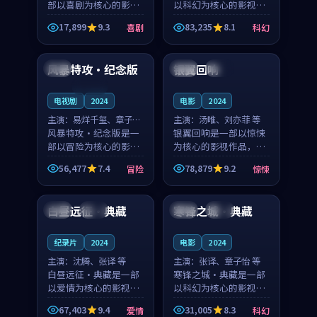
部以喜剧为核心的影视
以科幻为核心的影视作
作品，围绕危机、反转
品，围绕危机、反转与
17,899
9.3
83,235
8.1
喜剧
科幻
与人物成长展开，整体
人物成长展开，整体节
99:19
99:43
节奏紧凑，值得推荐观
奏紧凑，值得推荐观
看。
看。
风暴特攻·纪念版
银翼回响
日本
法国
独播
连载中
电视剧
2024
电影
2024
主演：
易烊千玺、章子怡
主演：
汤唯、刘亦菲 等
等
风暴特攻·纪念版是一
银翼回响是一部以惊悚
部以冒险为核心的影视
为核心的影视作品，围
作品，围绕危机、反转
绕危机、反转与人物成
56,477
7.4
78,879
9.2
冒险
惊悚
与人物成长展开，整体
长展开，整体节奏紧
99:42
99:48
节奏紧凑，值得推荐观
凑，值得推荐观看。
看。
白昼远征·典藏
寒锋之城·典藏
美国
杜比
美国
完结
纪录片
2024
电影
2024
主演：
沈腾、张译 等
主演：
张译、章子怡 等
白昼远征·典藏是一部
寒锋之城·典藏是一部
以爱情为核心的影视作
以科幻为核心的影视作
品，围绕危机、反转与
品，围绕危机、反转与
67,403
9.4
31,005
8.3
爱情
科幻
人物成长展开，整体节
人物成长展开，整体节