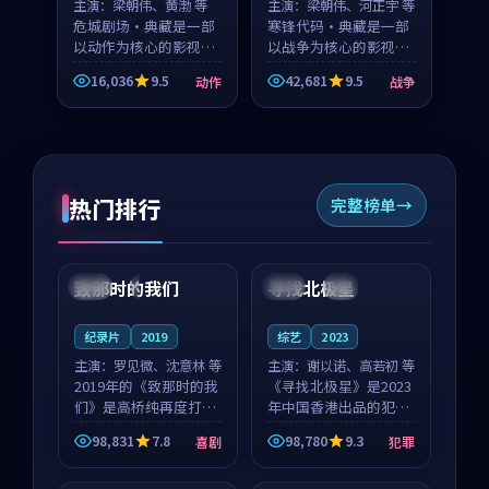
主演：
梁朝伟、黄渤 等
主演：
梁朝伟、河正宇 等
危城剧场·典藏是一部
寒锋代码·典藏是一部
以动作为核心的影视作
以战争为核心的影视作
品，围绕危机、反转与
品，围绕危机、反转与
16,036
9.5
42,681
9.5
动作
战争
人物成长展开，整体节
人物成长展开，整体节
奏紧凑，值得推荐观
奏紧凑，值得推荐观
看。
看。
热门排行
完整榜单
99:22
99:18
致那时的我们
寻找北极星
中国
4K
中国
4K
纪录片
2019
综艺
2023
主演：
罗见微、沈意林 等
主演：
谢以诺、高若初 等
2019年的《致那时的我
《寻找北极星》是2023
们》是高桥纯再度打磨
年中国香港出品的犯罪
的喜剧佳作。中国大陆
新作，主创团队希望用
98,831
7.8
98,780
9.3
喜剧
犯罪
的取景与都市寓言的氛
公路冒险的故事让观众
99:44
99:40
围相互成就，罗见微与
停下来想一想。谢以诺