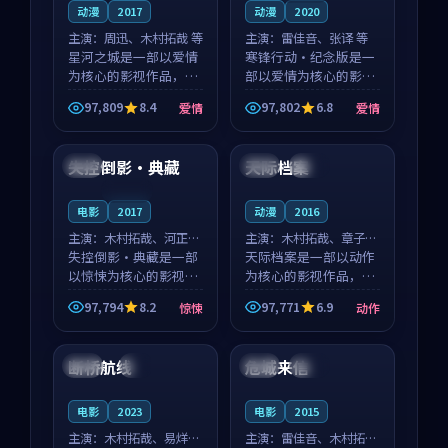
动漫
2017
动漫
2020
主演：
周迅、木村拓哉 等
主演：
雷佳音、张译 等
星河之城是一部以爱情
寒锋行动·纪念版是一
为核心的影视作品，围
部以爱情为核心的影视
绕危机、反转与人物成
作品，围绕危机、反转
97,809
8.4
97,802
6.8
爱情
爱情
长展开，整体节奏紧
与人物成长展开，整体
99:22
88:06
凑，值得推荐观看。
节奏紧凑，值得推荐观
看。
失控倒影·典藏
天际档案
法国
中国
完结
连载中
电影
2017
动漫
2016
主演：
木村拓哉、河正宇
主演：
木村拓哉、章子怡
等
失控倒影·典藏是一部
等
天际档案是一部以动作
以惊悚为核心的影视作
为核心的影视作品，围
品，围绕危机、反转与
绕危机、反转与人物成
97,794
8.2
97,771
6.9
惊悚
动作
人物成长展开，整体节
长展开，整体节奏紧
99:35
99:26
奏紧凑，值得推荐观
凑，值得推荐观看。
看。
断桥航线
危城来信
泰国
4K
日本
热播
电影
2023
电影
2015
主演：
木村拓哉、易烊千
主演：
雷佳音、木村拓哉