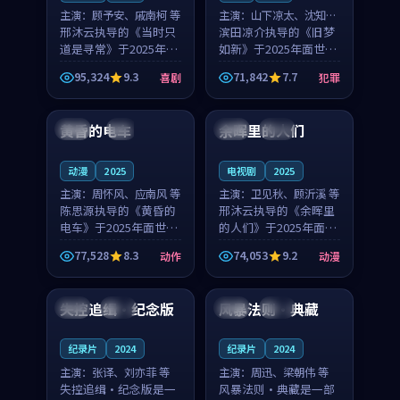
主演：
顾予安、戚南柯 等
主演：
山下凉太、沈知韵
邢沐云执导的《当时只
等
滨田凉介执导的《旧梦
道是寻常》于2025年面
如新》于2025年面世，
世，泰国的城市气质与
中国台湾的城市气质与
95,324
9.3
71,842
7.7
喜剧
犯罪
母女情深的人物心境共
异国相遇的人物心境共
99:20
99:56
同构筑了影片基调。顾
同构筑了影片基调。山
予安、戚南柯用细腻的
下凉太、沈知韵用细腻
黄昏的电车
余晖里的人们
日本
4K
泰国
完结
表演撑起整部喜剧电
的表演撑起整部犯罪
影...
电...
动漫
2025
电视剧
2025
主演：
周怀风、应南风 等
主演：
卫见秋、顾沂溪 等
陈思源执导的《黄昏的
邢沐云执导的《余晖里
电车》于2025年面世，
的人们》于2025年面
日本的城市气质与渔村
世，泰国的城市气质与
77,528
8.3
74,053
9.2
动作
动漫
故事的人物心境共同构
小镇生活的人物心境共
91:50
98:00
筑了影片基调。周怀
同构筑了影片基调。卫
风、应南风用细腻的表
见秋、顾沂溪用细腻的
失控追缉·纪念版
风暴法则·典藏
日本
杜比
英国
独播
演撑起整部动作电影，
表演撑起整部动漫电
剧...
影，...
纪录片
2024
纪录片
2024
主演：
张译、刘亦菲 等
主演：
周迅、梁朝伟 等
失控追缉·纪念版是一
风暴法则·典藏是一部