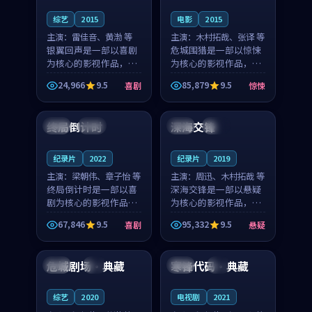
综艺
2015
电影
2015
主演：
雷佳音、黄渤 等
主演：
木村拓哉、张译 等
银翼回声是一部以喜剧
危城围猎是一部以惊悚
为核心的影视作品，围
为核心的影视作品，围
绕危机、反转与人物成
绕危机、反转与人物成
24,966
9.5
85,879
9.5
喜剧
惊悚
长展开，整体节奏紧
长展开，整体节奏紧
99:08
97:32
凑，值得推荐观看。
凑，值得推荐观看。
终局倒计时
深海交锋
英国
独播
英国
热播
纪录片
2022
纪录片
2019
主演：
梁朝伟、章子怡 等
主演：
周迅、木村拓哉 等
终局倒计时是一部以喜
深海交锋是一部以悬疑
剧为核心的影视作品，
为核心的影视作品，围
围绕危机、反转与人物
绕危机、反转与人物成
67,846
9.5
95,332
9.5
喜剧
悬疑
成长展开，整体节奏紧
长展开，整体节奏紧
99:51
92:58
凑，值得推荐观看。
凑，值得推荐观看。
危城剧场·典藏
寒锋代码·典藏
日本
4K
中国
4K
综艺
2020
电视剧
2021