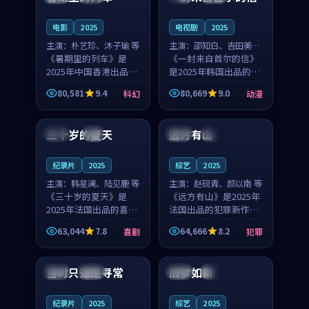
之...
与...
电影
2025
电视剧
2025
主演：
朴艺珍、沐子瑜 等
主演：
邵知白、吉田美琴
《暑期里的列车》是
等
《一封来自首尔的信》
2025年中国香港出品的
是2025年韩国出品的动
科幻新作，主创团队希
漫新作，主创团队希望
80,581
9.4
80,669
9.0
科幻
动漫
望用城市夜归人的故事
用高考往事的故事让观
99:12
99:48
让观众停下来想一想。
众停下来想一想。邵知
朴艺珍领衔，沐子瑜担
白领衔，吉田美琴担任
三十岁的夏天
远方有山
法国
4K
法国
独播
任重要角色，郑书延的
重要角色，谢承南的
叙...
叙...
纪录片
2025
综艺
2025
主演：
韩星澜、陆见鹿 等
主演：
赵砚青、颜以南 等
《三十岁的夏天》是
《远方有山》是2025年
2025年法国出品的喜剧
法国出品的犯罪新作，
新作，主创团队希望用
主创团队希望用高校追
63,044
7.8
64,666
8.2
喜剧
犯罪
深夜电台的故事让观众
梦的故事让观众停下来
99:32
99:08
停下来想一想。韩星澜
想一想。赵砚青领衔，
领衔，陆见鹿担任重要
颜以南担任重要角色，
当时只道是寻常
旧梦如新
泰国
杜比
中国
高分
角色，山田纯一的叙事
山田纯一的叙事节奏
节...
一...
纪录片
2025
综艺
2025