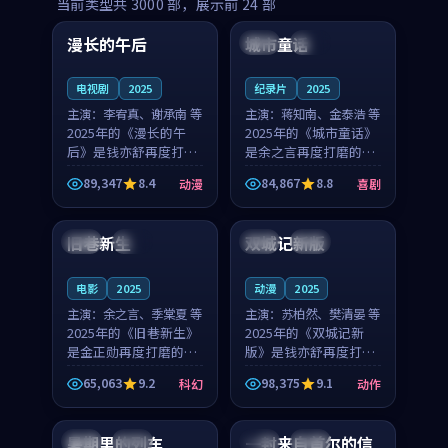
99:16
99:52
当前类型共
3000
部，展示前
24
部
漫长的午后
城市童话
中国
高分
美国
院线
电视剧
2025
纪录片
2025
主演：
李宥真、谢承南 等
主演：
蒋知南、金泰浩 等
2025年的《漫长的午
2025年的《城市童话》
后》是钱亦舒再度打磨
是余之言再度打磨的喜
的动漫佳作。中国大陆
剧佳作。美国的取景与
89,347
8.4
84,867
8.8
动漫
喜剧
的取景与海岛日常的氛
历史战争的氛围相互成
99:04
99:40
围相互成就，李宥真与
就，蒋知南与金泰浩的
谢承南的对手戏自然克
对手戏自然克制，让整
旧巷新生
双城记新版
英国
完结
中国
独播
制，让整部影片在悬念
部影片在悬念与温度
与...
之...
电影
2025
动漫
2025
主演：
余之言、季棠夏 等
主演：
苏柏然、樊清晏 等
2025年的《旧巷新生》
2025年的《双城记新
是金正勋再度打磨的科
版》是钱亦舒再度打磨
幻佳作。英国的取景与
的动作佳作。中国大陆
65,063
9.2
98,375
9.1
科幻
动作
雨夜物语的氛围相互成
的取景与沙漠探险的氛
99:24
99:36
就，余之言与季棠夏的
围相互成就，苏柏然与
对手戏自然克制，让整
樊清晏的对手戏自然克
暑期里的列车
一封来自首尔的信
中国
杜比
韩国
热播
部影片在悬念与温度
制，让整部影片在悬念