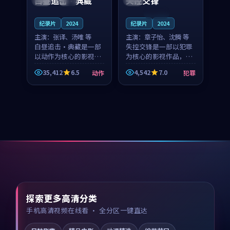
白昼追击·典藏
失控交锋
连载中
纪录片
2024
纪录片
2024
主演：
张译、汤唯 等
主演：
章子怡、沈腾 等
白昼追击·典藏是一部
失控交锋是一部以犯罪
以动作为核心的影视作
为核心的影视作品，围
品，围绕危机、反转与
绕危机、反转与人物成
35,412
6.5
4,542
7.0
动作
犯罪
人物成长展开，整体节
长展开，整体节奏紧
奏紧凑，值得推荐观
凑，值得推荐观看。
看。
探索更多高清分类
手机高清视频在线看 · 全分区一键直达