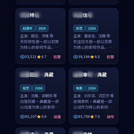
99:51
99:59
奏紧凑，值得推荐观
奏紧凑，值得推荐观
看。
看。
天际特攻
失控信号
美国
热播
英国
完结
纪录片
2024
综艺
2024
主演：
周迅、汤唯 等
主演：
雷佳音、沈腾 等
天际特攻是一部以犯罪
失控信号是一部以犯罪
为核心的影视作品，围
为核心的影视作品，围
绕危机、反转与人物成
绕危机、反转与人物成
53,521
6.7
39,166
6.8
犯罪
犯罪
长展开，整体节奏紧
长展开，整体节奏紧
99:45
99:33
凑，值得推荐观看。
凑，值得推荐观看。
白昼回廊·典藏
迷城审判·典藏
英国
热播
中国
完结
综艺
2024
电影
2024
主演：
沈腾、梁朝伟 等
主演：
刘亦菲、河正宇 等
白昼回廊·典藏是一部
迷城审判·典藏是一部
以动漫为核心的影视作
以动作为核心的影视作
品，围绕危机、反转与
品，围绕危机、反转与
92,107
8.6
83,706
7.0
动漫
动作
人物成长展开，整体节
人物成长展开，整体节
99:32
99:36
奏紧凑，值得推荐观
奏紧凑，值得推荐观
看。
看。
泰国
高分
韩国