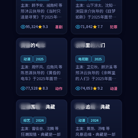
主演：
顾予安、戚南柯 等
主演：
山下凉太、沈知韵
邢沐云执导的《当时只
等
滨田凉介执导的《旧梦
道是寻常》于2025年面
如新》于2025年面世，
世，泰国的城市气质与
中国台湾的城市气质与
95,324
9.3
71,842
7.7
喜剧
犯罪
母女情深的人物心境共
异国相遇的人物心境共
99:20
99:56
同构筑了影片基调。顾
同构筑了影片基调。山
予安、戚南柯用细腻的
下凉太、沈知韵用细腻
黄昏的电车
余晖里的人们
日本
4K
泰国
完结
表演撑起整部喜剧电
的表演撑起整部犯罪
影...
电...
动漫
2025
电视剧
2025
主演：
周怀风、应南风 等
主演：
卫见秋、顾沂溪 等
陈思源执导的《黄昏的
邢沐云执导的《余晖里
电车》于2025年面世，
的人们》于2025年面
日本的城市气质与渔村
世，泰国的城市气质与
77,528
8.3
74,053
9.2
动作
动漫
故事的人物心境共同构
小镇生活的人物心境共
99:52
99:08
筑了影片基调。周怀
同构筑了影片基调。卫
风、应南风用细腻的表
见秋、顾沂溪用细腻的
狂潮围猎·典藏
风暴追缉·典藏
法国
独播
日本
院线
演撑起整部动作电影，
表演撑起整部动漫电
剧...
影，...
综艺
2024
动漫
2024
主演：
雷佳音、沈腾 等
主演：
黄渤、汤唯 等
狂潮围猎·典藏是一部
风暴追缉·典藏是一部