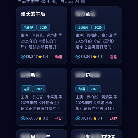
99:16
99:52
当前类型共
3000
部，展示前
24
部
漫长的午后
城市童话
中国
高分
美国
院线
电视剧
2025
纪录片
2025
主演：
李宥真、谢承南 等
主演：
蒋知南、金泰浩 等
2025年的《漫长的午
2025年的《城市童话》
后》是钱亦舒再度打磨
是余之言再度打磨的喜
的动漫佳作。中国大陆
剧佳作。美国的取景与
89,347
8.4
84,867
8.8
动漫
喜剧
的取景与海岛日常的氛
历史战争的氛围相互成
99:04
99:40
围相互成就，李宥真与
就，蒋知南与金泰浩的
谢承南的对手戏自然克
对手戏自然克制，让整
旧巷新生
双城记新版
英国
完结
中国
独播
制，让整部影片在悬念
部影片在悬念与温度
与...
之...
电影
2025
动漫
2025
主演：
余之言、季棠夏 等
主演：
苏柏然、樊清晏 等
2025年的《旧巷新生》
2025年的《双城记新
是金正勋再度打磨的科
版》是钱亦舒再度打磨
幻佳作。英国的取景与
的动作佳作。中国大陆
65,063
9.2
98,375
9.1
科幻
动作
雨夜物语的氛围相互成
的取景与沙漠探险的氛
99:24
99:36
就，余之言与季棠夏的
围相互成就，苏柏然与
对手戏自然克制，让整
樊清晏的对手戏自然克
暑期里的列车
一封来自首尔的信
中国
杜比
韩国
热播
部影片在悬念与温度
制，让整部影片在悬念