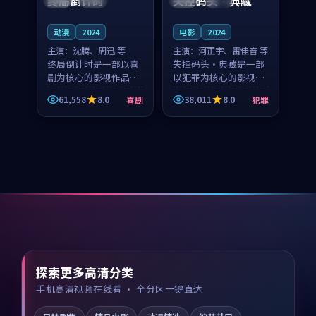
终局倒计时
失控码头·典藏
动漫
2024
电影
2024
主演：
沈腾、周迅 等
主演：
河正宇、雷佳音 等
终局倒计时是一部以喜
失控码头·典藏是一部
剧为核心的影视作品，
以犯罪为核心的影视作
围绕危机、反转与人物
品，围绕危机、反转与
61,558
8.0
38,011
8.0
喜剧
犯罪
成长展开，整体节奏紧
人物成长展开，整体节
凑，值得推荐观看。
奏紧凑，值得推荐观
看。
探索更多高清分类
手机高清视频在线看 · 全分区一键直达