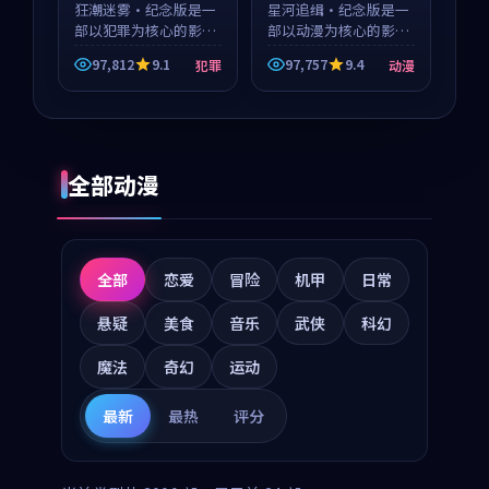
狂潮迷雾·纪念版是一
星河追缉·纪念版是一
部以犯罪为核心的影视
部以动漫为核心的影视
作品，围绕危机、反转
作品，围绕危机、反转
97,812
9.1
97,757
9.4
犯罪
动漫
与人物成长展开，整体
与人物成长展开，整体
节奏紧凑，值得推荐观
节奏紧凑，值得推荐观
看。
看。
全部动漫
全部
恋爱
冒险
机甲
日常
悬疑
美食
音乐
武侠
科幻
魔法
奇幻
运动
最新
最热
评分