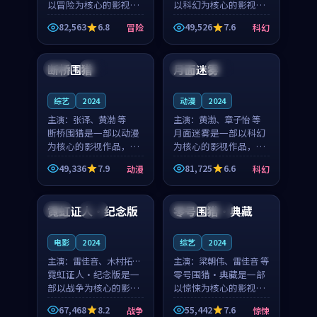
以冒险为核心的影视作
以科幻为核心的影视作
品，围绕危机、反转与
品，围绕危机、反转与
82,563
6.8
49,526
7.6
冒险
科幻
人物成长展开，整体节
人物成长展开，整体节
89:06
99:28
奏紧凑，值得推荐观
奏紧凑，值得推荐观
看。
看。
断桥围猎
月面迷雾
中国
完结
中国
杜比
综艺
2024
动漫
2024
主演：
张译、黄渤 等
主演：
黄渤、章子怡 等
断桥围猎是一部以动漫
月面迷雾是一部以科幻
为核心的影视作品，围
为核心的影视作品，围
绕危机、反转与人物成
绕危机、反转与人物成
49,336
7.9
81,725
6.6
动漫
科幻
长展开，整体节奏紧
长展开，整体节奏紧
99:22
99:31
凑，值得推荐观看。
凑，值得推荐观看。
霓虹证人·纪念版
零号围猎·典藏
韩国
完结
日本
高分
电影
2024
综艺
2024
主演：
雷佳音、木村拓哉
主演：
梁朝伟、雷佳音 等
等
霓虹证人·纪念版是一
零号围猎·典藏是一部
部以战争为核心的影视
以惊悚为核心的影视作
作品，围绕危机、反转
品，围绕危机、反转与
67,468
8.2
55,442
7.6
战争
惊悚
与人物成长展开，整体
人物成长展开，整体节