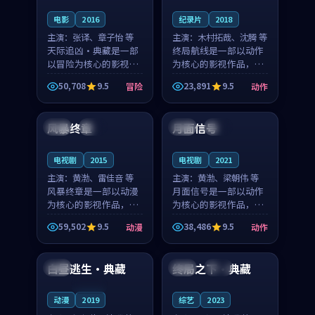
电影
2016
纪录片
2018
主演：
张译、章子怡 等
主演：
木村拓哉、沈腾 等
天际追凶·典藏是一部
终局航线是一部以动作
以冒险为核心的影视作
为核心的影视作品，围
品，围绕危机、反转与
绕危机、反转与人物成
50,708
9.5
23,891
9.5
冒险
动作
人物成长展开，整体节
长展开，整体节奏紧
97:15
99:40
奏紧凑，值得推荐观
凑，值得推荐观看。
看。
风暴终章
月面信号
泰国
独播
中国
高分
电视剧
2015
电视剧
2021
主演：
黄渤、雷佳音 等
主演：
黄渤、梁朝伟 等
风暴终章是一部以动漫
月面信号是一部以动作
为核心的影视作品，围
为核心的影视作品，围
绕危机、反转与人物成
绕危机、反转与人物成
59,502
9.5
38,486
9.5
动漫
动作
长展开，整体节奏紧
长展开，整体节奏紧
99:32
99:14
凑，值得推荐观看。
凑，值得推荐观看。
白昼逃生·典藏
终局之下·典藏
法国
法国
高分
连载中
动漫
2019
综艺
2023