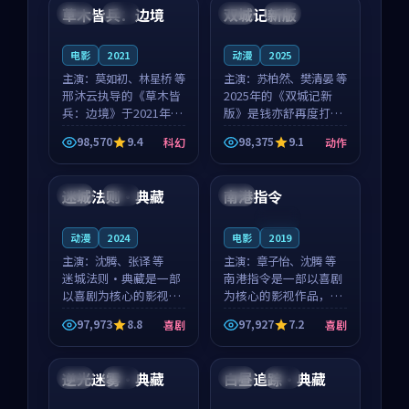
沈意林的对手戏自然克
领衔，高若初担任重要
草木皆兵：边境
双城记新版
泰国
独播
中国
独播
制，让整部影片在悬
角色，戚南柯的叙事
念...
节...
电影
2021
动漫
2025
主演：
莫如初、林星桥 等
主演：
苏柏然、樊清晏 等
邢沐云执导的《草木皆
2025年的《双城记新
兵：边境》于2021年面
版》是钱亦舒再度打磨
世，泰国的城市气质与
的动作佳作。中国大陆
98,570
9.4
98,375
9.1
科幻
动作
校园青春的人物心境共
的取景与沙漠探险的氛
89:21
99:13
同构筑了影片基调。莫
围相互成就，苏柏然与
如初、林星桥用细腻的
樊清晏的对手戏自然克
迷城法则·典藏
南港指令
韩国
独播
韩国
表演撑起整部科幻电
制，让整部影片在悬念
影...
与...
连载中
动漫
2024
电影
2019
主演：
沈腾、张译 等
主演：
章子怡、沈腾 等
迷城法则·典藏是一部
南港指令是一部以喜剧
以喜剧为核心的影视作
为核心的影视作品，围
品，围绕危机、反转与
绕危机、反转与人物成
97,973
8.8
97,927
7.2
喜剧
喜剧
人物成长展开，整体节
长展开，整体节奏紧
92:39
99:42
奏紧凑，值得推荐观
凑，值得推荐观看。
看。
逆光迷雾·典藏
白昼追踪·典藏
中国
杜比
中国
院线