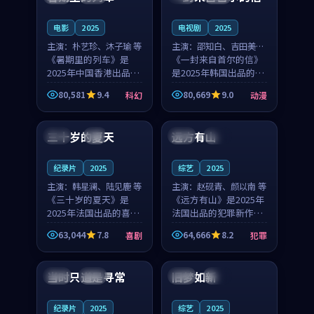
之...
与...
电影
2025
电视剧
2025
主演：
朴艺珍、沐子瑜 等
主演：
邵知白、吉田美琴
《暑期里的列车》是
等
《一封来自首尔的信》
2025年中国香港出品的
是2025年韩国出品的动
科幻新作，主创团队希
漫新作，主创团队希望
80,581
9.4
80,669
9.0
科幻
动漫
望用城市夜归人的故事
用高考往事的故事让观
99:12
99:48
让观众停下来想一想。
众停下来想一想。邵知
朴艺珍领衔，沐子瑜担
白领衔，吉田美琴担任
三十岁的夏天
远方有山
法国
4K
法国
独播
任重要角色，郑书延的
重要角色，谢承南的
叙...
叙...
纪录片
2025
综艺
2025
主演：
韩星澜、陆见鹿 等
主演：
赵砚青、颜以南 等
《三十岁的夏天》是
《远方有山》是2025年
2025年法国出品的喜剧
法国出品的犯罪新作，
新作，主创团队希望用
主创团队希望用高校追
63,044
7.8
64,666
8.2
喜剧
犯罪
深夜电台的故事让观众
梦的故事让观众停下来
99:32
99:08
停下来想一想。韩星澜
想一想。赵砚青领衔，
领衔，陆见鹿担任重要
颜以南担任重要角色，
当时只道是寻常
旧梦如新
泰国
杜比
中国
高分
角色，山田纯一的叙事
山田纯一的叙事节奏
节...
一...
纪录片
2025
综艺
2025