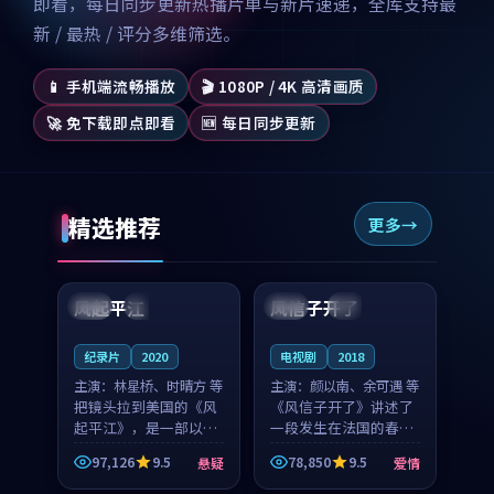
即看，每日同步更新热播片单与新片速递，全库支持最
新 / 最热 / 评分多维筛选。
📱 手机端流畅播放
🎬 1080P / 4K 高清画质
🚀 免下载即点即看
🆕 每日同步更新
精选推荐
更多
99:07
99:21
风起平江
风信子开了
美国
完结
法国
4K
纪录片
2020
电视剧
2018
主演：
林星桥、时晴方 等
主演：
颜以南、余可遇 等
把镜头拉到美国的《风
《风信子开了》讲述了
起平江》，是一部以时
一段发生在法国的春日
光记忆为底色的悬疑作
漫步故事。颜以南饰演
97,126
9.5
78,850
9.5
悬疑
爱情
品。林星桥和时晴方贡
的主角与余可遇的角色
99:53
99:36
献了2020年颇受关注的
因一场意外卷入更深的