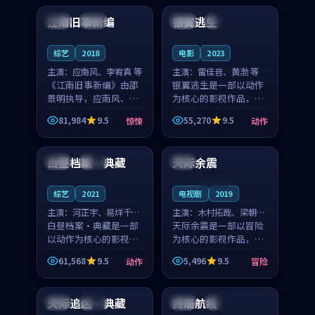
合作演出，影片在情感
纠葛，爱情元素贯穿始
江南旧事新编
银翼逃生
日本
院线
中国
独播
层次与现实质感之间
终，节奏稳健而富有张
游...
力，...
综艺
2018
电影
2023
主演：
应南风、李宥真 等
主演：
雷佳音、黄渤 等
《江南旧事新编》由邵
银翼逃生是一部以动作
景明执导，应南风、李
为核心的影视作品，围
宥真领衔主演，是一部
绕危机、反转与人物成
81,984
9.5
55,270
9.5
惊悚
动作
2018年上映的日本惊悚
长展开，整体节奏紧
99:43
99:06
综艺。影片以邻里温情
凑，值得推荐观看。
为切入，呈现一段从初
白昼档案·典藏
天际余震
泰国
杜比
泰国
遇到告别都浸着真实
情...
连载中
综艺
2021
电视剧
2019
主演：
河正宇、易烊千玺
主演：
木村拓哉、梁朝伟
等
白昼档案·典藏是一部
等
天际余震是一部以冒险
以动作为核心的影视作
为核心的影视作品，围
品，围绕危机、反转与
绕危机、反转与人物成
61,568
9.5
5,496
9.5
动作
冒险
人物成长展开，整体节
长展开，整体节奏紧
99:40
99:25
奏紧凑，值得推荐观
凑，值得推荐观看。
看。
天际追凶·典藏
终局航线
日本
院线
日本
完结