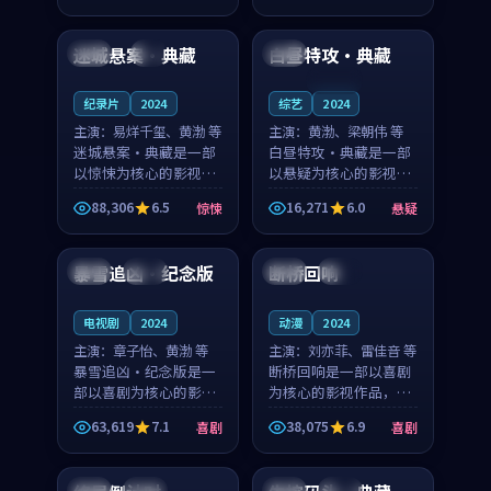
99:29
99:05
节奏紧凑，值得推荐观
奏紧凑，值得推荐观
看。
看。
迷城悬案·典藏
白昼特攻·典藏
泰国
4K
中国
连载中
纪录片
2024
综艺
2024
主演：
易烊千玺、黄渤 等
主演：
黄渤、梁朝伟 等
迷城悬案·典藏是一部
白昼特攻·典藏是一部
以惊悚为核心的影视作
以悬疑为核心的影视作
品，围绕危机、反转与
品，围绕危机、反转与
88,306
6.5
16,271
6.0
惊悚
悬疑
人物成长展开，整体节
人物成长展开，整体节
99:09
99:41
奏紧凑，值得推荐观
奏紧凑，值得推荐观
看。
看。
暴雪追凶·纪念版
断桥回响
美国
高分
中国
杜比
电视剧
2024
动漫
2024
主演：
章子怡、黄渤 等
主演：
刘亦菲、雷佳音 等
暴雪追凶·纪念版是一
断桥回响是一部以喜剧
部以喜剧为核心的影视
为核心的影视作品，围
作品，围绕危机、反转
绕危机、反转与人物成
63,619
7.1
38,075
6.9
喜剧
喜剧
与人物成长展开，整体
长展开，整体节奏紧
99:28
99:40
节奏紧凑，值得推荐观
凑，值得推荐观看。
看。
英国
热播
中国
热播