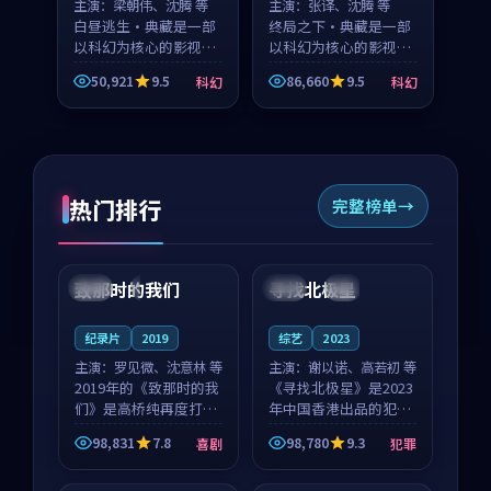
主演：
梁朝伟、沈腾 等
主演：
张译、沈腾 等
白昼逃生·典藏是一部
终局之下·典藏是一部
以科幻为核心的影视作
以科幻为核心的影视作
品，围绕危机、反转与
品，围绕危机、反转与
50,921
9.5
86,660
9.5
科幻
科幻
人物成长展开，整体节
人物成长展开，整体节
奏紧凑，值得推荐观
奏紧凑，值得推荐观
看。
看。
热门排行
完整榜单
99:22
99:18
致那时的我们
寻找北极星
中国
4K
中国
4K
纪录片
2019
综艺
2023
主演：
罗见微、沈意林 等
主演：
谢以诺、高若初 等
2019年的《致那时的我
《寻找北极星》是2023
们》是高桥纯再度打磨
年中国香港出品的犯罪
的喜剧佳作。中国大陆
新作，主创团队希望用
98,831
7.8
98,780
9.3
喜剧
犯罪
的取景与都市寓言的氛
公路冒险的故事让观众
99:44
99:40
围相互成就，罗见微与
停下来想一想。谢以诺