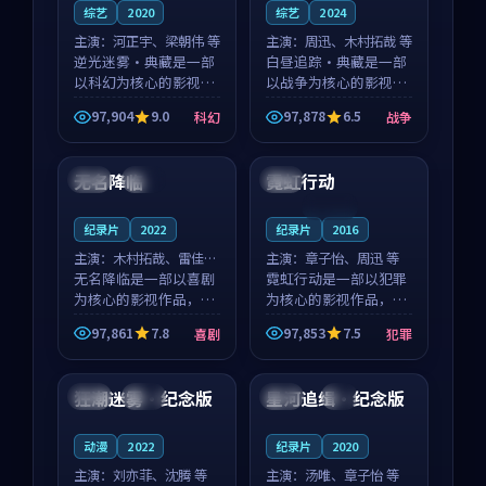
综艺
2020
综艺
2024
主演：
河正宇、梁朝伟 等
主演：
周迅、木村拓哉 等
逆光迷雾·典藏是一部
白昼追踪·典藏是一部
以科幻为核心的影视作
以战争为核心的影视作
品，围绕危机、反转与
品，围绕危机、反转与
97,904
9.0
97,878
6.5
科幻
战争
人物成长展开，整体节
人物成长展开，整体节
99:51
99:55
奏紧凑，值得推荐观
奏紧凑，值得推荐观
看。
看。
无名降临
霓虹行动
中国
热播
法国
连载中
纪录片
2022
纪录片
2016
主演：
木村拓哉、雷佳音
主演：
章子怡、周迅 等
等
无名降临是一部以喜剧
霓虹行动是一部以犯罪
为核心的影视作品，围
为核心的影视作品，围
绕危机、反转与人物成
绕危机、反转与人物成
97,861
7.8
97,853
7.5
喜剧
犯罪
长展开，整体节奏紧
长展开，整体节奏紧
90:43
99:16
凑，值得推荐观看。
凑，值得推荐观看。
狂潮迷雾·纪念版
星河追缉·纪念版
美国
院线
美国
4K
动漫
2022
纪录片
2020
主演：
刘亦菲、沈腾 等
主演：
汤唯、章子怡 等