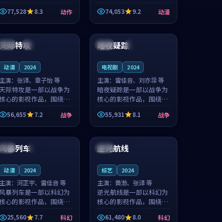
的城市气质与渔村故事的
国的城市气质与小镇生活
77,528
8.3
74,053
9.2
动作
动漫
人物心境共同构筑了影片
的人物心境共同构筑了影
基调。周怀风、应南风用
片基调。卫见秋、顾沂溪
99:26
99:52
细腻的表演撑起整部动作
用细腻的表演撑起整部动
电影，剧...
漫电影，...
天际特攻
暗夜疑踪
日本
连载中
中国
高分
动漫
2024
电视剧
2024
主演：
张译、章子怡 等
主演：
雷佳音、刘亦菲 等
天际特攻是一部以战争为
暗夜疑踪是一部以战争为
核心的影视作品，围绕危
核心的影视作品，围绕危
机、反转与人物成长展
机、反转与人物成长展
56,655
7.2
55,931
8.1
战争
战争
开，整体节奏紧凑，值得
开，整体节奏紧凑，值得
推荐观看。
推荐观看。
99:32
99:04
风暴列车
逆光航线
泰国
高分
中国
4K
动漫
2024
综艺
2024
主演：
河正宇、雷佳音 等
主演：
黄渤、张译 等
风暴列车是一部以科幻为
逆光航线是一部以科幻为
核心的影视作品，围绕危
核心的影视作品，围绕危
机、反转与人物成长展
机、反转与人物成长展
25,560
7.7
61,480
8.0
科幻
科幻
开，整体节奏紧凑，值得
开，整体节奏紧凑，值得