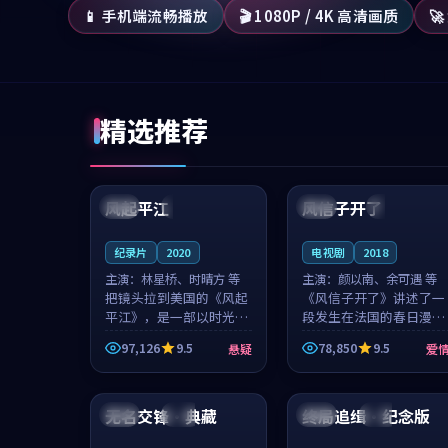
📱 手机端流畅播放
🎬 1080P / 4K 高清画质

精选推荐
99:07
99:21
风起平江
风信子开了
美国
完结
法国
4K
纪录片
2020
电视剧
2018
主演：
林星桥、时晴方 等
主演：
颜以南、余可遇 等
把镜头拉到美国的《风起
《风信子开了》讲述了一
平江》，是一部以时光记
段发生在法国的春日漫步
忆为底色的悬疑作品。林
故事。颜以南饰演的主角
97,126
9.5
78,850
9.5
悬疑
爱
星桥和时晴方贡献了2020
与余可遇的角色因一场意
年颇受关注的合作演出，
外卷入更深的纠葛，爱情
99:33
98:54
影片在情感层次与现实质
元素贯穿始终，节奏稳健
感之间游...
而富有张力，...
无名交锋·典藏
终局追缉·纪念版
中国
独播
韩国
杜比