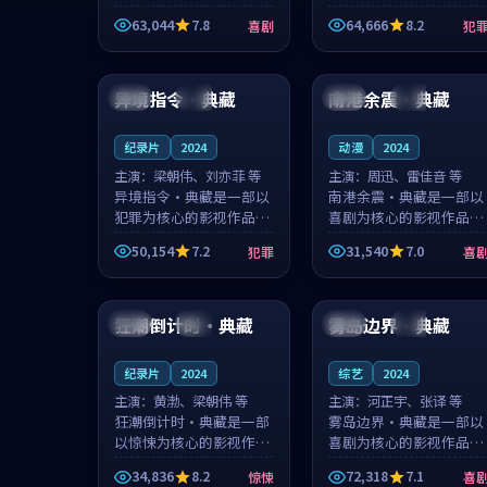
主创团队希望用深夜电台
团队希望用高校追梦的故
63,044
7.8
64,666
8.2
喜剧
犯
的故事让观众停下来想一
事让观众停下来想一想。
想。韩星澜领衔，陆见鹿
赵砚青领衔，颜以南担任
99:19
98:38
担任重要角色，山田纯一
重要角色，山田纯一的叙
的叙事节...
事节奏一...
异境指令·典藏
南港余震·典藏
中国
高分
英国
独播
纪录片
2024
动漫
2024
主演：
梁朝伟、刘亦菲 等
主演：
周迅、雷佳音 等
异境指令·典藏是一部以
南港余震·典藏是一部以
犯罪为核心的影视作品，
喜剧为核心的影视作品，
围绕危机、反转与人物成
围绕危机、反转与人物成
50,154
7.2
31,540
7.0
犯罪
喜
长展开，整体节奏紧凑，
长展开，整体节奏紧凑，
值得推荐观看。
值得推荐观看。
99:08
99:25
狂潮倒计时·典藏
雾岛边界·典藏
法国
杜比
英国
独播
纪录片
2024
综艺
2024
主演：
黄渤、梁朝伟 等
主演：
河正宇、张译 等
狂潮倒计时·典藏是一部
雾岛边界·典藏是一部以
以惊悚为核心的影视作
喜剧为核心的影视作品，
品，围绕危机、反转与人
围绕危机、反转与人物成
34,836
8.2
72,318
7.1
惊悚
喜
物成长展开，整体节奏紧
长展开，整体节奏紧凑，