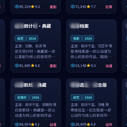
泰国的城市气质与母女情
台湾的城市气质与异国相
95,324
9.3
71,842
7.7
罪
喜剧
犯罪
深的人物心境共同构筑了
遇的人物心境共同构筑了
影片基调。顾予安、戚南
影片基调。山下凉太、沈
99:12
99:32
柯用细腻的表演撑起整部
知韵用细腻的表演撑起整
喜剧电影...
部犯罪电...
逆光倒计时·典藏
南港档案
中国
4K
中国
4K
综艺
2024
电影
2024
主演：
沈腾、张译 等
主演：
易烊千玺、河正宇 等
逆光倒计时·典藏是一部
南港档案是一部以动漫为
以喜剧为核心的影视作
核心的影视作品，围绕危
品，围绕危机、反转与人
机、反转与人物成长展
81,605
6.8
18,148
9.3
剧
喜剧
动漫
物成长展开，整体节奏紧
开，整体节奏紧凑，值得
凑，值得推荐观看。
推荐观看。
99:20
99:28
白昼航线·典藏
寒锋逃生·纪念版
中国
完结
英国
连载中
纪录片
2024
综艺
2024
主演：
易烊千玺、梁朝伟 等
主演：
易烊千玺、汤唯 等
白昼航线·典藏是一部以
寒锋逃生·纪念版是一部
动漫为核心的影视作品，
以动作为核心的影视作
围绕危机、反转与人物成
品，围绕危机、反转与人
86,054
6.1
28,609
6.8
剧
动漫
动作
长展开，整体节奏紧凑，
物成长展开，整体节奏紧