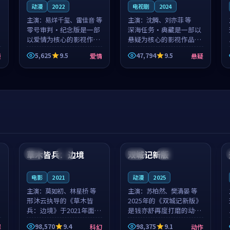
动漫
2022
电视剧
2024
主演：
易烊千玺、雷佳音 等
主演：
沈腾、刘亦菲 等
零号审判·纪念版是一部
深海任务·典藏是一部以
以爱情为核心的影视作
悬疑为核心的影视作品，
品，围绕危机、反转与人
围绕危机、反转与人物成
5,625
9.5
47,794
9.5
漫
爱情
悬疑
物成长展开，整体节奏紧
长展开，整体节奏紧凑，
凑，值得推荐观看。
值得推荐观看。
99:44
99:40
草木皆兵：边境
双城记新版
泰国
独播
中国
独播
电影
2021
动漫
2025
主演：
莫如初、林星桥 等
主演：
苏柏然、樊清晏 等
邢沐云执导的《草木皆
2025年的《双城记新版》
兵：边境》于2021年面
是钱亦舒再度打磨的动作
世，泰国的城市气质与校
佳作。中国大陆的取景与
98,570
9.4
98,375
9.1
罪
科幻
动作
园青春的人物心境共同构
沙漠探险的氛围相互成