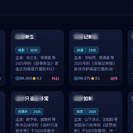
99:04
99:40
旧巷新生
双城记新版
英国
完结
中国
独播
电影
2025
动漫
2025
主演：
余之言、季棠夏 等
主演：
苏柏然、樊清晏 等
2025年的《旧巷新生》是
2025年的《双城记新版》
金正勋再度打磨的科幻佳
是钱亦舒再度打磨的动作
作。英国的取景与雨夜物
佳作。中国大陆的取景与
65,063
9.2
98,375
9.1
剧
科幻
动作
语的氛围相互成就，余之
沙漠探险的氛围相互成
言与季棠夏的对手戏自然
就，苏柏然与樊清晏的对
99:32
99:08
克制，让整部影片在悬念
手戏自然克制，让整部影
与温度之...
片在悬念与...
当时只道是寻常
旧梦如新
泰国
杜比
中国
高分
纪录片
2025
综艺
2025
主演：
顾予安、戚南柯 等
主演：
山下凉太、沈知韵 等
邢沐云执导的《当时只道
滨田凉介执导的《旧梦如
是寻常》于2025年面世，
新》于2025年面世，中国