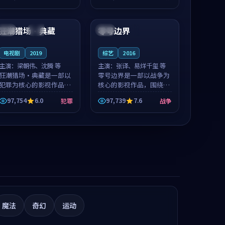
凑，值得推荐观看。
值得推荐观看。
99:10
89:13
狂潮猎场·典藏
零号边界
日本
独播
中国
4K
电视剧
2019
综艺
2016
主演：
梁朝伟、沈腾 等
主演：
张译、易烊千玺 等
狂潮猎场·典藏是一部以
零号边界是一部以战争为
犯罪为核心的影视作品，
核心的影视作品，围绕危
围绕危机、反转与人物成
机、反转与人物成长展
97,754
6.0
97,739
7.6
犯罪
战争
长展开，整体节奏紧凑，
开，整体节奏紧凑，值得
值得推荐观看。
推荐观看。
魔法
奇幻
运动