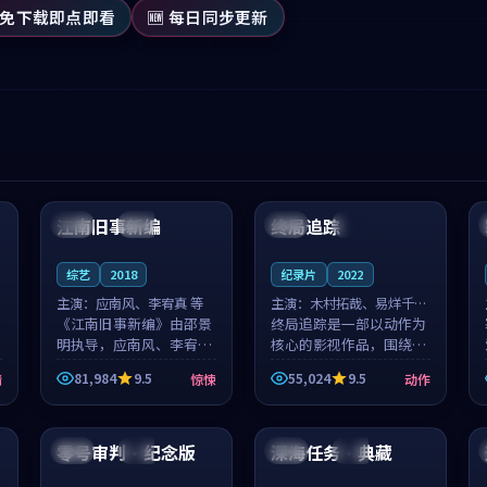
 免下载即点即看
🆕 每日同步更新
99:53
99:04
江南旧事新编
终局追踪
日本
院线
泰国
高分
综艺
2018
纪录片
2022
主演：
应南风、李宥真 等
主演：
木村拓哉、易烊千玺
《江南旧事新编》由邵景
等
终局追踪是一部以动作为
明执导，应南风、李宥真
核心的影视作品，围绕危
领衔主演，是一部2018年
机、反转与人物成长展
81,984
9.5
55,024
9.5
情
惊悚
动作
上映的日本惊悚综艺。影
开，整体节奏紧凑，值得
片以邻里温情为切入，呈
推荐观看。
99:07
99:47
现一段从初遇到告别都浸
着真实情...
零号审判·纪念版
深海任务·典藏
中国
高分
日本
热播