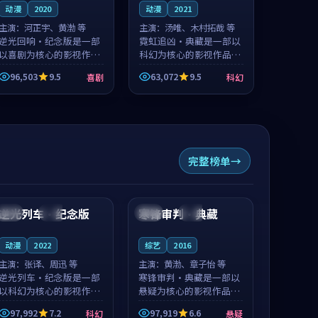
动漫
2020
动漫
2021
主演：
河正宇、黄渤 等
主演：
汤唯、木村拓哉 等
逆光回响·纪念版是一部
霓虹追凶·典藏是一部以
以喜剧为核心的影视作
科幻为核心的影视作品，
品，围绕危机、反转与人
围绕危机、反转与人物成
96,503
9.5
63,072
9.5
喜剧
科幻
物成长展开，整体节奏紧
长展开，整体节奏紧凑，
凑，值得推荐观看。
值得推荐观看。
完整榜单
99:06
99:30
逆光列车·纪念版
寒锋审判·典藏
泰国
高分
日本
院线
动漫
2022
综艺
2016
主演：
张译、周迅 等
主演：
黄渤、章子怡 等
逆光列车·纪念版是一部
寒锋审判·典藏是一部以
以科幻为核心的影视作
悬疑为核心的影视作品，
品，围绕危机、反转与人
围绕危机、反转与人物成
97,992
7.2
97,919
6.6
科幻
悬疑
物成长展开，整体节奏紧
长展开，整体节奏紧凑，