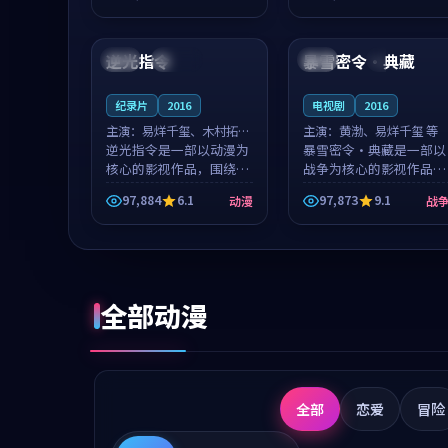
成就，罗见微与沈意林的
想一想。谢以诺领衔，高
99:35
99:23
对手戏自然克制，让整部
若初担任重要角色，戚南
影片在悬念...
柯的叙事节...
逆光指令
暴雪密令·典藏
韩国
连载中
中国
4K
纪录片
2016
电视剧
2016
主演：
易烊千玺、木村拓哉
主演：
黄渤、易烊千玺 等
等
逆光指令是一部以动漫为
暴雪密令·典藏是一部以
核心的影视作品，围绕危
战争为核心的影视作品，
机、反转与人物成长展
围绕危机、反转与人物成
97,884
6.1
97,873
9.1
动漫
战
开，整体节奏紧凑，值得
长展开，整体节奏紧凑，
推荐观看。
值得推荐观看。
全部动漫
全部
恋爱
冒险