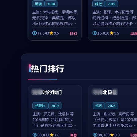
动漫
2018
综艺
2019
主演：
木村拓哉、梁朝伟 等
主演：
张译、木村拓哉 等
无名交锋·典藏是一部以
终局追缉·纪念版是一部
科幻为核心的影视作品，
以动漫为核心的影视作
围绕危机、反转与人物成
品，围绕危机、反转与人
77,543
9.5
16,010
9.5
科幻
动
长展开，整体节奏紧凑，
物成长展开，整体节奏紧
值得推荐观看。
凑，值得推荐观看。
热门排行
99:22
99:18
致那时的我们
寻找北极星
中国
4K
中国
4K
纪录片
2019
综艺
2023
主演：
罗见微、沈意林 等
主演：
谢以诺、高若初 等
2019年的《致那时的我
《寻找北极星》是2023年
们》是高桥纯再度打磨的
中国香港出品的犯罪新
喜剧佳作。中国大陆的取
作，主创团队希望用公路
98,831
7.8
98,780
9.3
喜剧
犯
景与都市寓言的氛围相互
冒险的故事让观众停下来