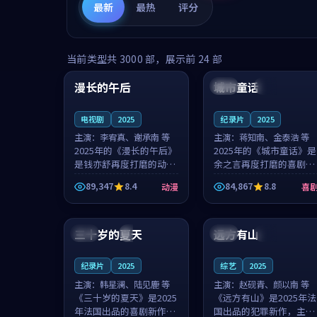
最新
最热
评分
99:16
99:52
当前类型共
3000
部，展示前
24
部
漫长的午后
城市童话
中国
高分
美国
院线
电视剧
2025
纪录片
2025
主演：
李宥真、谢承南 等
主演：
蒋知南、金泰浩 等
2025年的《漫长的午后》
2025年的《城市童话》是
是钱亦舒再度打磨的动漫
余之言再度打磨的喜剧佳
佳作。中国大陆的取景与
作。美国的取景与历史战
89,347
8.4
84,867
8.8
动漫
喜
海岛日常的氛围相互成
争的氛围相互成就，蒋知
就，李宥真与谢承南的对
南与金泰浩的对手戏自然
99:12
99:48
手戏自然克制，让整部影
克制，让整部影片在悬念
片在悬念与...
与温度之...
三十岁的夏天
远方有山
法国
4K
法国
独播
纪录片
2025
综艺
2025
主演：
韩星澜、陆见鹿 等
主演：
赵砚青、颜以南 等
《三十岁的夏天》是2025
《远方有山》是2025年法
年法国出品的喜剧新作，
国出品的犯罪新作，主创