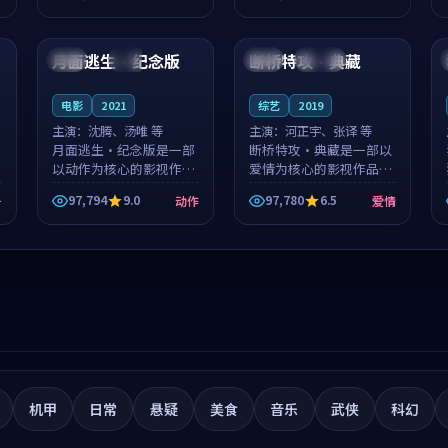
筑了影片基调。莫如初、
就，苏柏然与樊清晏的对
99:25
99:04
林星桥用细腻的表演撑起
手戏自然克制，让整部影
整部科幻电影...
片在悬念与...
月面逃生·纪念版
断桥特攻·典藏
美国
杜比
韩国
连载中
电影
2021
综艺
2019
主演：
沈腾、汤唯 等
主演：
河正宇、张译 等
月面逃生·纪念版是一部
断桥特攻·典藏是一部以
以动作为核心的影视作
爱情为核心的影视作品，
品，围绕危机、反转与人
围绕危机、反转与人物成
97,794
9.0
97,780
6.5
争
动作
爱情
物成长展开，整体节奏紧
长展开，整体节奏紧凑，
凑，值得推荐观看。
值得推荐观看。
机甲
日常
悬疑
美食
音乐
武侠
科幻