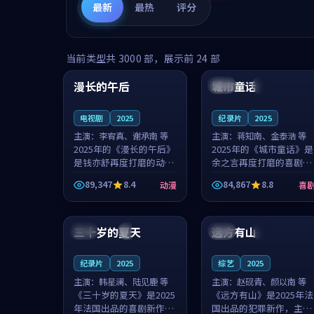
最新
最热
评分
99:16
99:52
当前类型共
3000
部，展示前
24
部
漫长的午后
城市童话
中国
高分
美国
院线
电视剧
2025
纪录片
2025
主演：
李宥真、谢承南 等
主演：
蒋知南、金泰浩 等
2025年的《漫长的午后》
2025年的《城市童话》是
是钱亦舒再度打磨的动漫
余之言再度打磨的喜剧佳
佳作。中国大陆的取景与
作。美国的取景与历史战
89,347
8.4
84,867
8.8
动漫
喜
海岛日常的氛围相互成
争的氛围相互成就，蒋知
就，李宥真与谢承南的对
南与金泰浩的对手戏自然
99:12
99:48
手戏自然克制，让整部影
克制，让整部影片在悬念
片在悬念与...
与温度之...
三十岁的夏天
远方有山
法国
4K
法国
独播
纪录片
2025
综艺
2025
主演：
韩星澜、陆见鹿 等
主演：
赵砚青、颜以南 等
《三十岁的夏天》是2025
《远方有山》是2025年法
年法国出品的喜剧新作，
国出品的犯罪新作，主创