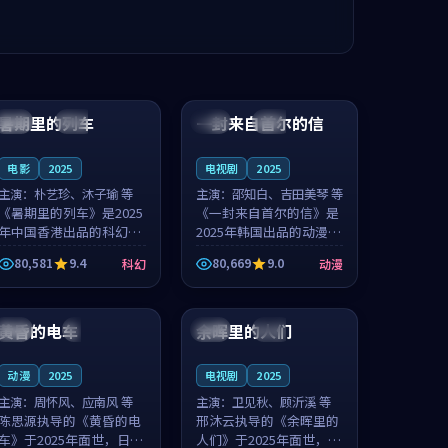
99:24
99:36
暑期里的列车
一封来自首尔的信
中国
杜比
韩国
热播
电影
2025
电视剧
2025
主演：
朴艺珍、沐子瑜 等
主演：
邵知白、吉田美琴 等
《暑期里的列车》是2025
《一封来自首尔的信》是
年中国香港出品的科幻新
2025年韩国出品的动漫新
作，主创团队希望用城市
作，主创团队希望用高考
80,581
9.4
80,669
9.0
科幻
动漫
夜归人的故事让观众停下
往事的故事让观众停下来
来想一想。朴艺珍领衔，
想一想。邵知白领衔，吉
99:20
99:56
沐子瑜担任重要角色，郑
田美琴担任重要角色，谢
书延的叙...
承南的叙...
黄昏的电车
余晖里的人们
日本
4K
泰国
完结
动漫
2025
电视剧
2025
主演：
周怀风、应南风 等
主演：
卫见秋、顾沂溪 等
陈思源执导的《黄昏的电
邢沐云执导的《余晖里的
车》于2025年面世，日本
人们》于2025年面世，泰