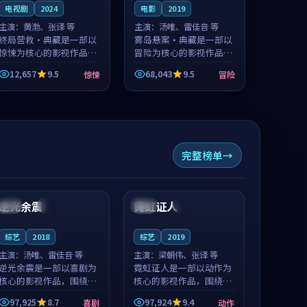
电视剧
2024
电影
2019
主演：
黄渤、张译 等
主演：
汤唯、雷佳音 等
终局营救·典藏是一部以
雾岛悬案·典藏是一部以
惊悚为核心的影视作品，
冒险为核心的影视作品，
围绕危机、反转与人物成
围绕危机、反转与人物成
12,657
9.5
68,043
9.5
惊悚
冒险
长展开，整体节奏紧凑，
长展开，整体节奏紧凑，
值得推荐观看。
值得推荐观看。
完整榜单
99:35
99:05
逆光余震
霓虹证人
中国
杜比
泰国
独播
综艺
2018
综艺
2019
主演：
汤唯、雷佳音 等
主演：
梁朝伟、张译 等
逆光余震是一部以喜剧为
霓虹证人是一部以动作为
核心的影视作品，围绕危
核心的影视作品，围绕危
机、反转与人物成长展
机、反转与人物成长展
97,925
8.7
97,924
9.4
喜剧
动作
开，整体节奏紧凑，值得
开，整体节奏紧凑，值得