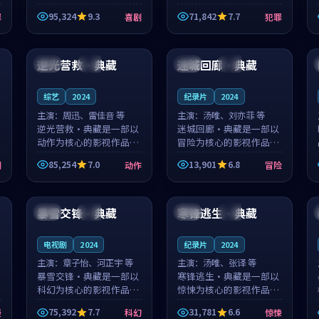
泰国的城市气质与母女情
台湾的城市气质与异国相
95,324
9.3
71,842
7.7
罪
喜剧
犯罪
深的人物心境共同构筑了
遇的人物心境共同构筑了
影片基调。顾予安、戚南
影片基调。山下凉太、沈
99:25
99:57
柯用细腻的表演撑起整部
知韵用细腻的表演撑起整
喜剧电影...
部犯罪电...
逆光营救·典藏
迷城回廊·典藏
泰国
院线
中国
院线
综艺
2024
纪录片
2024
主演：
周迅、雷佳音 等
主演：
汤唯、刘亦菲 等
逆光营救·典藏是一部以
迷城回廊·典藏是一部以
动作为核心的影视作品，
冒险为核心的影视作品，
围绕危机、反转与人物成
围绕危机、反转与人物成
85,254
7.0
13,901
6.8
剧
动作
冒险
长展开，整体节奏紧凑，
长展开，整体节奏紧凑，
值得推荐观看。
值得推荐观看。
99:31
98:15
暴雪交锋·典藏
寒锋逃生·典藏
中国
独播
美国
独播
电视剧
2024
纪录片
2024
主演：
章子怡、河正宇 等
主演：
汤唯、张译 等
暴雪交锋·典藏是一部以
寒锋逃生·典藏是一部以
科幻为核心的影视作品，
惊悚为核心的影视作品，
围绕危机、反转与人物成
围绕危机、反转与人物成
75,392
7.7
31,781
6.6
漫
科幻
惊悚
长展开，整体节奏紧凑，
长展开，整体节奏紧凑，