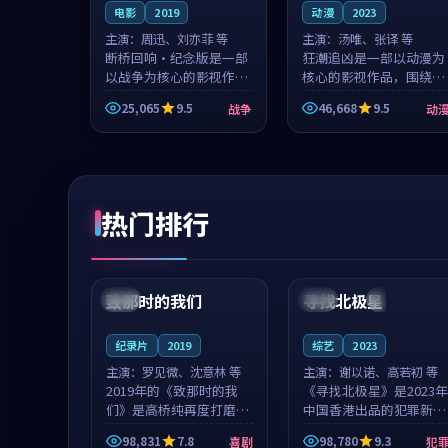
电影
2019
动漫
2023
主演：
周迅、刘亦菲 等
主演：
汤唯、张译 等
断桥回响·纪念版是一部
狂潮追凶是一部以动漫为
以战争为核心的影视作
核心的影视作品，围绕危
品，围绕危机、反转与人
机、反转与人物成长展
25,065
9.5
46,668
9.5
战争
动
物成长展开，整体节奏紧
开，整体节奏紧凑，值得
凑，值得推荐观看。
推荐观看。
热门排行
99:22
99:18
致那时的我们
寻找北极星
中国
4K
中国
4K
纪录片
2019
综艺
2023
主演：
罗见微、沈意林 等
主演：
谢以诺、高若初 等
2019年的《致那时的我
《寻找北极星》是2023年
们》是高桥纯再度打磨的
中国香港出品的犯罪新
喜剧佳作。中国大陆的取
作，主创团队希望用公路
98,831
7.8
98,780
9.3
喜剧
犯
景与都市寓言的氛围相互
冒险的故事让观众停下来