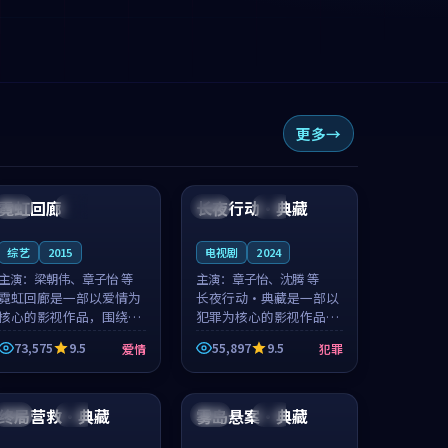
更多
93:42
99:55
霓虹回廊
长夜行动·典藏
泰国
完结
中国
热播
综艺
2015
电视剧
2024
主演：
梁朝伟、章子怡 等
主演：
章子怡、沈腾 等
霓虹回廊是一部以爱情为
长夜行动·典藏是一部以
核心的影视作品，围绕危
犯罪为核心的影视作品，
机、反转与人物成长展
围绕危机、反转与人物成
73,575
9.5
55,897
9.5
爱情
犯罪
开，整体节奏紧凑，值得
长展开，整体节奏紧凑，
推荐观看。
值得推荐观看。
99:47
88:38
终局营救·典藏
雾岛悬案·典藏
中国
院线
中国
高分