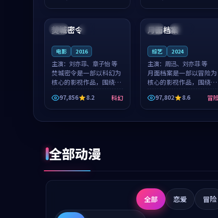
成就，罗见微与沈意林的
想一想。谢以诺领衔，高
99:22
99:44
对手戏自然克制，让整部
若初担任重要角色，戚南
影片在悬念...
柯的叙事节...
焚城密令
月面档案
法国
高分
韩国
连载中
电影
2016
综艺
2024
主演：
刘亦菲、章子怡 等
主演：
周迅、刘亦菲 等
焚城密令是一部以科幻为
月面档案是一部以冒险为
核心的影视作品，围绕危
核心的影视作品，围绕危
机、反转与人物成长展
机、反转与人物成长展
97,856
8.2
97,802
8.6
科幻
冒
开，整体节奏紧凑，值得
开，整体节奏紧凑，值得
推荐观看。
推荐观看。
全部动漫
全部
恋爱
冒险