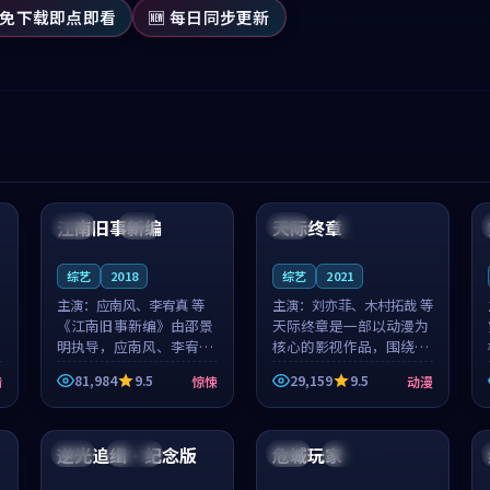
 免下载即点即看
🆕 每日同步更新
99:53
99:25
江南旧事新编
天际终章
日本
院线
泰国
热播
综艺
2018
综艺
2021
主演：
应南风、李宥真 等
主演：
刘亦菲、木村拓哉 等
《江南旧事新编》由邵景
天际终章是一部以动漫为
明执导，应南风、李宥真
核心的影视作品，围绕危
领衔主演，是一部2018年
机、反转与人物成长展
81,984
9.5
29,159
9.5
情
惊悚
动漫
上映的日本惊悚综艺。影
开，整体节奏紧凑，值得
片以邻里温情为切入，呈
推荐观看。
99:17
88:13
现一段从初遇到告别都浸
着真实情...
逆光追缉·纪念版
危城玩家
韩国
连载中
中国
连载中