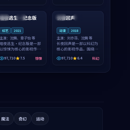
推荐观看。
推荐观看。
99:18
99:17
暗夜逃生·纪念版
长夜回声
日本
高分
美国
杜比
综艺
2021
动漫
2018
主演：
沈腾、章子怡 等
主演：
刘亦菲、沈腾 等
暗夜逃生·纪念版是一部
长夜回声是一部以科幻为
以惊悚为核心的影视作
核心的影视作品，围绕危
品，围绕危机、反转与人
机、反转与人物成长展
97,710
7.5
97,710
6.4
惊悚
科幻
物成长展开，整体节奏紧
开，整体节奏紧凑，值得
凑，值得推荐观看。
推荐观看。
魔法
奇幻
运动