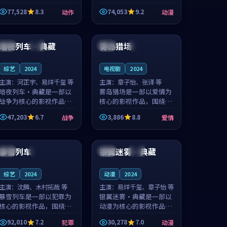
的城市气质与渔村故事的
国的城市气质与小镇生活
77,528
8.3
74,053
9.2
动作
动漫
人物心境共同构筑了影片
的人物心境共同构筑了影
基调。周怀风、应南风用
片基调。卫见秋、顾沂溪
99:13
99:30
细腻的表演撑起整部动作
用细腻的表演撑起整部动
电影，剧...
漫电影，...
暗夜列车·典藏
雾岛猎场
中国
院线
韩国
独播
综艺
2024
电视剧
2024
主演：
河正宇、易烊千玺 等
主演：
章子怡、张译 等
暗夜列车·典藏是一部以
雾岛猎场是一部以爱情为
战争为核心的影视作品，
核心的影视作品，围绕危
围绕危机、反转与人物成
机、反转与人物成长展
47,203
6.7
3,886
8.8
战争
爱情
长展开，整体节奏紧凑，
开，整体节奏紧凑，值得
值得推荐观看。
推荐观看。
99:39
99:38
暴雪列车
银翼迷雾·典藏
中国
热播
中国
高分
综艺
2024
动漫
2024
主演：
沈腾、木村拓哉 等
主演：
易烊千玺、章子怡 等
暴雪列车是一部以犯罪为
银翼迷雾·典藏是一部以
核心的影视作品，围绕危
动漫为核心的影视作品，
机、反转与人物成长展
围绕危机、反转与人物成
92,010
7.2
30,278
7.0
犯罪
动漫
开，整体节奏紧凑，值得
长展开，整体节奏紧凑，