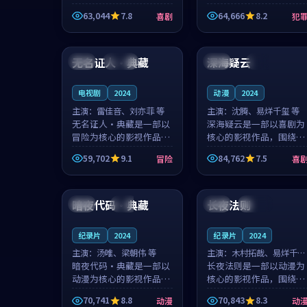
主创团队希望用深夜电台
团队希望用高校追梦的故
63,044
7.8
64,666
8.2
喜剧
犯
的故事让观众停下来想一
事让观众停下来想一想。
想。韩星澜领衔，陆见鹿
赵砚青领衔，颜以南担任
99:30
99:39
担任重要角色，山田纯一
重要角色，山田纯一的叙
的叙事节...
事节奏一...
无名证人·典藏
深海疑云
韩国
连载中
日本
独播
电视剧
2024
动漫
2024
主演：
雷佳音、刘亦菲 等
主演：
沈腾、易烊千玺 等
无名证人·典藏是一部以
深海疑云是一部以喜剧为
冒险为核心的影视作品，
核心的影视作品，围绕危
围绕危机、反转与人物成
机、反转与人物成长展
59,702
9.1
84,762
7.5
冒险
喜
长展开，整体节奏紧凑，
开，整体节奏紧凑，值得
值得推荐观看。
推荐观看。
99:24
99:24
暗夜代码·典藏
长夜法则
中国
独播
英国
连载中
纪录片
2024
纪录片
2024
主演：
汤唯、梁朝伟 等
主演：
木村拓哉、易烊千玺
暗夜代码·典藏是一部以
等
长夜法则是一部以动漫为
动漫为核心的影视作品，
核心的影视作品，围绕危
围绕危机、反转与人物成
机、反转与人物成长展
70,741
8.8
70,843
8.3
动漫
动
长展开，整体节奏紧凑，
开，整体节奏紧凑，值得