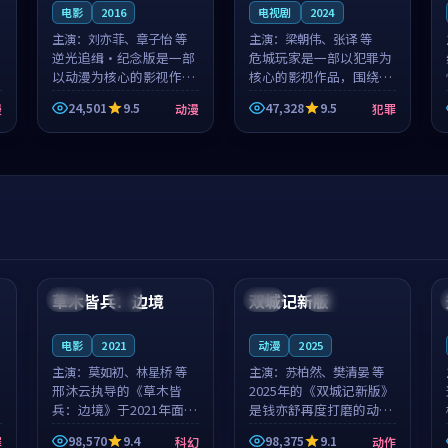
电影
2016
电视剧
2024
主演：
刘亦菲、章子怡 等
主演：
梁朝伟、张译 等
逆光追缉·纪念版是一部
危城玩家是一部以犯罪为
以动漫为核心的影视作
核心的影视作品，围绕危
品，围绕危机、反转与人
机、反转与人物成长展
24,501
9.5
47,328
9.5
漫
动漫
犯罪
物成长展开，整体节奏紧
开，整体节奏紧凑，值得
凑，值得推荐观看。
推荐观看。
99:44
99:40
草木皆兵：边境
双城记新版
泰国
独播
中国
独播
电影
2021
动漫
2025
主演：
莫如初、林星桥 等
主演：
苏柏然、樊清晏 等
邢沐云执导的《草木皆
2025年的《双城记新版》
兵：边境》于2021年面
是钱亦舒再度打磨的动作
世，泰国的城市气质与校
佳作。中国大陆的取景与
98,570
9.4
98,375
9.1
罪
科幻
动作
园青春的人物心境共同构
沙漠探险的氛围相互成