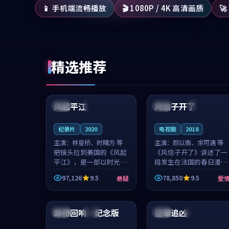
📱 手机端流畅播放
🎬 1080P / 4K 高清画质

精选推荐
99:07
99:21
风起平江
风信子开了
美国
完结
法国
4K
纪录片
2020
电视剧
2018
主演：
林星桥、时晴方 等
主演：
颜以南、余可遇 等
把镜头拉到美国的《风起
《风信子开了》讲述了一
平江》，是一部以时光记
段发生在法国的春日漫步
忆为底色的悬疑作品。林
故事。颜以南饰演的主角
97,126
9.5
78,850
9.5
悬疑
爱
星桥和时晴方贡献了2020
与余可遇的角色因一场意
年颇受关注的合作演出，
外卷入更深的纠葛，爱情
99:13
99:22
影片在情感层次与现实质
元素贯穿始终，节奏稳健
感之间游...
而富有张力，...
断桥回响·纪念版
狂潮追凶
法国
院线
韩国
热播