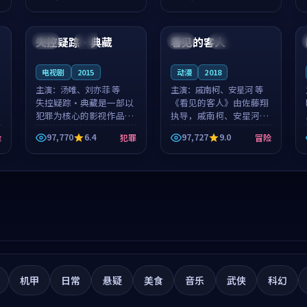
筑了影片基调。莫如初、
就，苏柏然与樊清晏的对
99:42
99:05
林星桥用细腻的表演撑起
手戏自然克制，让整部影
整部科幻电影...
片在悬念与...
失控疑踪·典藏
看见的客人
中国
杜比
泰国
完结
电视剧
2015
动漫
2018
主演：
汤唯、刘亦菲 等
主演：
戚南柯、安星河 等
失控疑踪·典藏是一部以
《看见的客人》由佐藤翔
犯罪为核心的影视作品，
执导，戚南柯、安星河领
围绕危机、反转与人物成
衔主演，是一部2018年上
97,770
6.4
97,727
9.0
险
犯罪
冒险
长展开，整体节奏紧凑，
映的泰国冒险动漫。影片
值得推荐观看。
以海岸抒情为切入，呈现
一段从初遇到告别都浸着
真实情绪...
机甲
日常
悬疑
美食
音乐
武侠
科幻