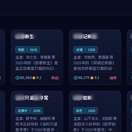
99:04
99:40
旧巷新生
双城记新版
英国
完结
中国
独播
电影
2025
动漫
2025
主演：
余之言、季棠夏 等
主演：
苏柏然、樊清晏 等
2025年的《旧巷新生》是
2025年的《双城记新版》
金正勋再度打磨的科幻佳
是钱亦舒再度打磨的动作
作。英国的取景与雨夜物
佳作。中国大陆的取景与
65,063
9.2
98,375
9.1
剧
科幻
动作
语的氛围相互成就，余之
沙漠探险的氛围相互成
言与季棠夏的对手戏自然
就，苏柏然与樊清晏的对
99:32
99:08
克制，让整部影片在悬念
手戏自然克制，让整部影
与温度之...
片在悬念与...
当时只道是寻常
旧梦如新
泰国
杜比
中国
高分
纪录片
2025
综艺
2025
主演：
顾予安、戚南柯 等
主演：
山下凉太、沈知韵 等
邢沐云执导的《当时只道
滨田凉介执导的《旧梦如
是寻常》于2025年面世，
新》于2025年面世，中国