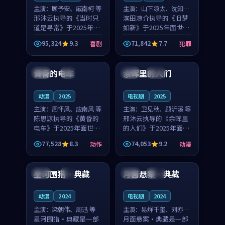
主演：
顾予安、戚南柯 等
主演：
山下凉太、沈知韵
邢沐云执导的《当时只
等
滨田凉介执导的《旧梦
道是寻常》于2025年面
如新》于2025年面世，
世，泰国的城市气质与
中国台湾的城市气质与
95,324
9.3
71,842
7.7
喜剧
犯罪
母女情深的人物心境共
异国相遇的人物心境共
99:20
99:56
同构筑了影片基调。顾
同构筑了影片基调。山
予安、戚南柯用细腻的
下凉太、沈知韵用细腻
黄昏的电车
余晖里的人们
日本
4K
泰国
完结
表演撑起整部喜剧电
的表演撑起整部犯罪
影...
电...
动漫
2025
电视剧
2025
主演：
周怀风、应南风 等
主演：
卫见秋、顾沂溪 等
陈思源执导的《黄昏的
邢沐云执导的《余晖里
电车》于2025年面世，
的人们》于2025年面
日本的城市气质与渔村
世，泰国的城市气质与
77,528
8.3
74,053
9.2
动作
动漫
故事的人物心境共同构
小镇生活的人物心境共
99:44
99:33
筑了影片基调。周怀
同构筑了影片基调。卫
风、应南风用细腻的表
见秋、顾沂溪用细腻的
星河围猎·典藏
月面悬案·典藏
中国
4K
韩国
杜比
演撑起整部动作电影，
表演撑起整部动漫电
剧...
影，...
动漫
2024
电视剧
2024
主演：
梁朝伟、周迅 等
主演：
易烊千玺、刘亦菲
星河围猎·典藏是一部
等
月面悬案·典藏是一部