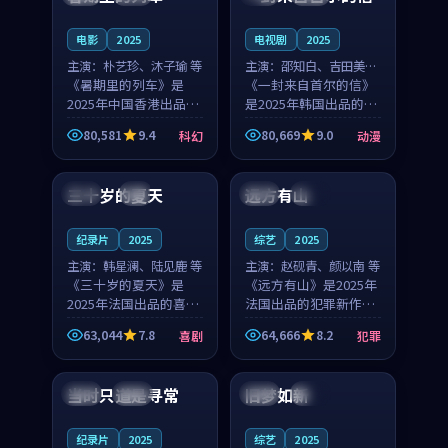
之...
与...
电影
2025
电视剧
2025
主演：
朴艺珍、沐子瑜 等
主演：
邵知白、吉田美琴
《暑期里的列车》是
等
《一封来自首尔的信》
2025年中国香港出品的
是2025年韩国出品的动
科幻新作，主创团队希
漫新作，主创团队希望
80,581
9.4
80,669
9.0
科幻
动漫
望用城市夜归人的故事
用高考往事的故事让观
99:12
99:48
让观众停下来想一想。
众停下来想一想。邵知
朴艺珍领衔，沐子瑜担
白领衔，吉田美琴担任
三十岁的夏天
远方有山
法国
4K
法国
独播
任重要角色，郑书延的
重要角色，谢承南的
叙...
叙...
纪录片
2025
综艺
2025
主演：
韩星澜、陆见鹿 等
主演：
赵砚青、颜以南 等
《三十岁的夏天》是
《远方有山》是2025年
2025年法国出品的喜剧
法国出品的犯罪新作，
新作，主创团队希望用
主创团队希望用高校追
63,044
7.8
64,666
8.2
喜剧
犯罪
深夜电台的故事让观众
梦的故事让观众停下来
99:32
99:08
停下来想一想。韩星澜
想一想。赵砚青领衔，
领衔，陆见鹿担任重要
颜以南担任重要角色，
当时只道是寻常
旧梦如新
泰国
杜比
中国
高分
角色，山田纯一的叙事
山田纯一的叙事节奏
节...
一...
纪录片
2025
综艺
2025