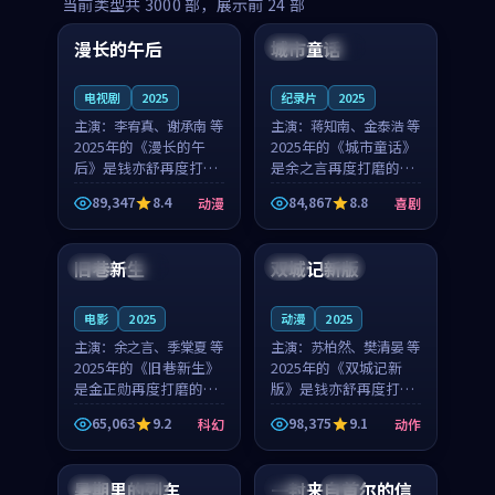
99:16
99:52
当前类型共
3000
部，展示前
24
部
漫长的午后
城市童话
中国
高分
美国
院线
电视剧
2025
纪录片
2025
主演：
李宥真、谢承南 等
主演：
蒋知南、金泰浩 等
2025年的《漫长的午
2025年的《城市童话》
后》是钱亦舒再度打磨
是余之言再度打磨的喜
的动漫佳作。中国大陆
剧佳作。美国的取景与
89,347
8.4
84,867
8.8
动漫
喜剧
的取景与海岛日常的氛
历史战争的氛围相互成
99:04
99:40
围相互成就，李宥真与
就，蒋知南与金泰浩的
谢承南的对手戏自然克
对手戏自然克制，让整
旧巷新生
双城记新版
英国
完结
中国
独播
制，让整部影片在悬念
部影片在悬念与温度
与...
之...
电影
2025
动漫
2025
主演：
余之言、季棠夏 等
主演：
苏柏然、樊清晏 等
2025年的《旧巷新生》
2025年的《双城记新
是金正勋再度打磨的科
版》是钱亦舒再度打磨
幻佳作。英国的取景与
的动作佳作。中国大陆
65,063
9.2
98,375
9.1
科幻
动作
雨夜物语的氛围相互成
的取景与沙漠探险的氛
99:24
99:36
就，余之言与季棠夏的
围相互成就，苏柏然与
对手戏自然克制，让整
樊清晏的对手戏自然克
暑期里的列车
一封来自首尔的信
中国
杜比
韩国
热播
部影片在悬念与温度
制，让整部影片在悬念