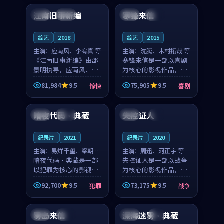
合作演出，影片在情感
纠葛，爱情元素贯穿始
江南旧事新编
寒锋来信
日本
院线
法国
独播
层次与现实质感之间
终，节奏稳健而富有张
游...
力，...
综艺
2018
综艺
2015
主演：
应南风、李宥真 等
主演：
沈腾、木村拓哉 等
《江南旧事新编》由邵
寒锋来信是一部以喜剧
景明执导，应南风、李
为核心的影视作品，围
宥真领衔主演，是一部
绕危机、反转与人物成
81,984
9.5
75,905
9.5
惊悚
喜剧
2018年上映的日本惊悚
长展开，整体节奏紧
99:21
99:34
综艺。影片以邻里温情
凑，值得推荐观看。
为切入，呈现一段从初
暗夜代码·典藏
失控证人
韩国
高分
中国
4K
遇到告别都浸着真实
情...
纪录片
2021
纪录片
2020
主演：
易烊千玺、梁朝伟
主演：
周迅、河正宇 等
等
暗夜代码·典藏是一部
失控证人是一部以战争
以犯罪为核心的影视作
为核心的影视作品，围
品，围绕危机、反转与
绕危机、反转与人物成
92,700
9.5
73,175
9.5
犯罪
战争
人物成长展开，整体节
长展开，整体节奏紧
99:35
99:50
奏紧凑，值得推荐观
凑，值得推荐观看。
看。
雾岛来信
深海迷雾·典藏
日本
院线
韩国
4K