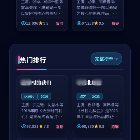
主演：
张译、易烊千玺 等
主演：
汤唯、雷佳音 等
雾岛失序·典藏是一部
焚城疑踪是一部以悬疑
以冒险为核心的影视作
为核心的影视作品，围
品，围绕危机、反转与
绕危机、反转与人物成
11,096
9.5
97,258
9.5
冒险
悬疑
人物成长展开，整体节
长展开，整体节奏紧
奏紧凑，值得推荐观
凑，值得推荐观看。
看。
热门排行
完整榜单
99:22
99:18
致那时的我们
寻找北极星
中国
4K
中国
4K
纪录片
2019
综艺
2023
主演：
罗见微、沈意林 等
主演：
谢以诺、高若初 等
2019年的《致那时的我
《寻找北极星》是2023
们》是高桥纯再度打磨
年中国香港出品的犯罪
的喜剧佳作。中国大陆
新作，主创团队希望用
98,831
7.8
98,780
9.3
喜剧
犯罪
的取景与都市寓言的氛
公路冒险的故事让观众
99:44
99:40
围相互成就，罗见微与
停下来想一想。谢以诺