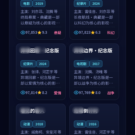
电影
2019
纪录片
2024
主演：
刘亦菲、沈腾 等
主演：
雷佳音、刘亦菲 等
终局悬案·典藏是一部
长夜航线·典藏是一部
以悬疑为核心的影视作
以科幻为核心的影视作
品，围绕危机、反转与
品，围绕危机、反转与
97,853
9.3
97,823
6.3
悬疑
科幻
人物成长展开，整体节
人物成长展开，整体节
93:28
99:59
奏紧凑，值得推荐观
奏紧凑，值得推荐观
看。
看。
异境回廊·纪念版
异境边界·纪念版
日本
完结
中国
连载中
纪录片
2024
电视剧
2017
主演：
张译、河正宇 等
主演：
沈腾、汤唯 等
异境回廊·纪念版是一
异境边界·纪念版是一
部以爱情为核心的影视
部以战争为核心的影视
作品，围绕危机、反转
作品，围绕危机、反转
97,814
8.2
97,769
8.0
爱情
战争
与人物成长展开，整体
与人物成长展开，整体
99:05
93:51
节奏紧凑，值得推荐观
节奏紧凑，值得推荐观
看。
看。
看见的客人
危城倒计时
泰国
完结
中国
完结
动漫
2018
动漫
2016
主演：
戚南柯、安星河 等
主演：
雷佳音、河正宇 等