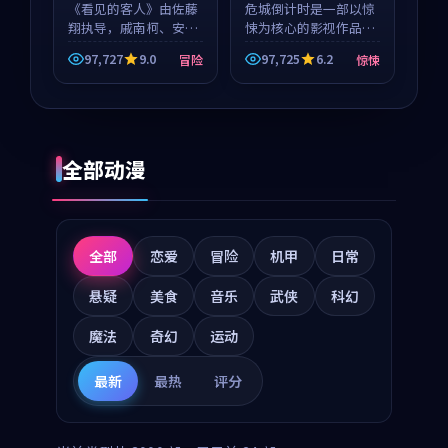
《看见的客人》由佐藤
危城倒计时是一部以惊
翔执导，戚南柯、安星
悚为核心的影视作品，
河领衔主演，是一部
围绕危机、反转与人物
97,727
9.0
97,725
6.2
冒险
惊悚
2018年上映的泰国冒险
成长展开，整体节奏紧
动漫。影片以海岸抒情
凑，值得推荐观看。
为切入，呈现一段从初
遇到告别都浸着真实情
绪...
全部动漫
全部
恋爱
冒险
机甲
日常
悬疑
美食
音乐
武侠
科幻
魔法
奇幻
运动
最新
最热
评分