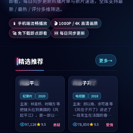
即看，每日同步更新热播片单与新片速递，全库支持最
新 / 最热 / 评分多维筛选。
📱 手机端流畅播放
🎬 1080P / 4K 高清画质
🚀 免下载即点即看
🆕 每日同步更新
精选推荐
更多
99:07
99:21
风起平江
风信子开了
美国
完结
法国
4K
纪录片
2020
电视剧
2018
主演：
林星桥、时晴方 等
主演：
颜以南、余可遇 等
把镜头拉到美国的《风
《风信子开了》讲述了
起平江》，是一部以时
一段发生在法国的春日
光记忆为底色的悬疑作
漫步故事。颜以南饰演
97,126
9.5
78,850
9.5
悬疑
爱情
品。林星桥和时晴方贡
的主角与余可遇的角色
99:53
99:39
献了2020年颇受关注的
因一场意外卷入更深的