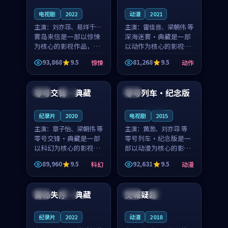
电视剧
2022
动漫
2021
主演：
刘亦菲、易烊千玺
主演：
雷佳音、梁朝伟 等
等
雾岛来信是一部以惊悚
深海迷雾·典藏是一部
为核心的影视作品，围
以动作为核心的影视作
绕危机、反转与人物成
品，围绕危机、反转与
93,868
9.5
81,268
9.5
惊悚
动作
长展开，整体节奏紧
人物成长展开，整体节
99:40
99:32
凑，值得推荐观看。
奏紧凑，值得推荐观
看。
零号交锋·典藏
零号列车·纪念版
泰国
院线
韩国
连载中
纪录片
2020
电视剧
2015
主演：
章子怡、梁朝伟 等
主演：
黄渤、刘亦菲 等
零号交锋·典藏是一部
零号列车·纪念版是一
以科幻为核心的影视作
部以动漫为核心的影视
品，围绕危机、反转与
作品，围绕危机、反转
89,960
9.5
92,631
9.5
科幻
动漫
人物成长展开，整体节
与人物成长展开，整体
92:49
99:21
奏紧凑，值得推荐观
节奏紧凑，值得推荐观
看。
看。
雾岛失序·典藏
焚城疑踪
美国
完结
中国
热播
纪录片
2022
动漫
2018