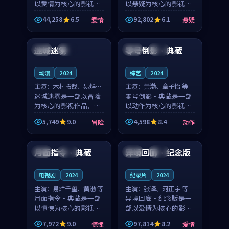
以爱情为核心的影视作
以悬疑为核心的影视作
品，围绕危机、反转与
品，围绕危机、反转与
44,258
6.5
92,802
6.1
爱情
悬疑
人物成长展开，整体节
人物成长展开，整体节
99:26
99:22
奏紧凑，值得推荐观
奏紧凑，值得推荐观
看。
看。
迷城迷雾
零号倒影·典藏
日本
独播
日本
高分
动漫
2024
综艺
2024
主演：
木村拓哉、易烊千
主演：
黄渤、章子怡 等
玺 等
迷城迷雾是一部以冒险
零号倒影·典藏是一部
为核心的影视作品，围
以动作为核心的影视作
绕危机、反转与人物成
品，围绕危机、反转与
5,749
9.0
4,598
8.4
冒险
动作
长展开，整体节奏紧
人物成长展开，整体节
99:29
93:28
凑，值得推荐观看。
奏紧凑，值得推荐观
看。
月面指令·典藏
异境回廊·纪念版
中国
高分
日本
完结
电视剧
2024
纪录片
2024
主演：
易烊千玺、黄渤 等
主演：
张译、河正宇 等
月面指令·典藏是一部
异境回廊·纪念版是一
以惊悚为核心的影视作
部以爱情为核心的影视
品，围绕危机、反转与
作品，围绕危机、反转
7,972
9.0
97,814
8.2
惊悚
爱情
人物成长展开，整体节
与人物成长展开，整体