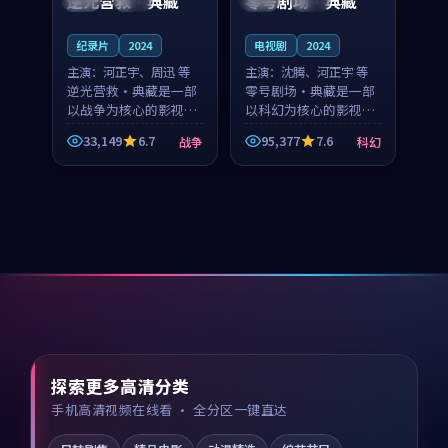
逆光营救·典藏
零号剧场·典藏
纪录片
2024
电视剧
2024
主演：
河正宇、周迅 等
主演：
沈腾、河正宇 等
逆光营救·典藏是一部
零号剧场·典藏是一部
以战争为核心的影视作
以科幻为核心的影视作
品，围绕危机、反转与
品，围绕危机、反转与
33,149
6.7
95,377
7.6
战争
科幻
人物成长展开，整体节
人物成长展开，整体节
奏紧凑，值得推荐观
奏紧凑，值得推荐观
看。
看。
探索更多高清分类
手机高清视频在线看 · 全分区一键直达