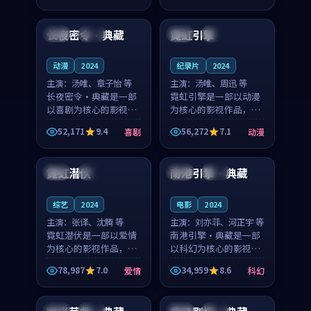
99:54
99:04
奏紧凑，值得推荐观
节奏紧凑，值得推荐观
看。
看。
长夜密令·典藏
霓虹引擎
法国
完结
中国
完结
动漫
2024
纪录片
2024
主演：
汤唯、章子怡 等
主演：
汤唯、周迅 等
长夜密令·典藏是一部
霓虹引擎是一部以动漫
以喜剧为核心的影视作
为核心的影视作品，围
品，围绕危机、反转与
绕危机、反转与人物成
52,171
9.4
56,272
7.1
喜剧
动漫
人物成长展开，整体节
长展开，整体节奏紧
99:51
99:00
奏紧凑，值得推荐观
凑，值得推荐观看。
看。
霓虹潜伏
南港引擎·典藏
英国
热播
日本
杜比
综艺
2024
电影
2024
主演：
张译、沈腾 等
主演：
刘亦菲、河正宇 等
霓虹潜伏是一部以爱情
南港引擎·典藏是一部
为核心的影视作品，围
以科幻为核心的影视作
绕危机、反转与人物成
品，围绕危机、反转与
78,987
7.0
34,959
8.6
爱情
科幻
长展开，整体节奏紧
人物成长展开，整体节
99:24
99:03
凑，值得推荐观看。
奏紧凑，值得推荐观
看。
中国
独播
中国
热播