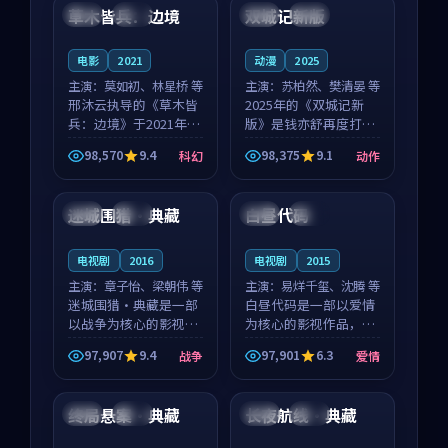
沈意林的对手戏自然克
领衔，高若初担任重要
草木皆兵：边境
双城记新版
泰国
独播
中国
独播
制，让整部影片在悬
角色，戚南柯的叙事
念...
节...
电影
2021
动漫
2025
主演：
莫如初、林星桥 等
主演：
苏柏然、樊清晏 等
邢沐云执导的《草木皆
2025年的《双城记新
兵：边境》于2021年面
版》是钱亦舒再度打磨
世，泰国的城市气质与
的动作佳作。中国大陆
98,570
9.4
98,375
9.1
科幻
动作
校园青春的人物心境共
的取景与沙漠探险的氛
99:17
99:24
同构筑了影片基调。莫
围相互成就，苏柏然与
如初、林星桥用细腻的
樊清晏的对手戏自然克
迷城围猎·典藏
白昼代码
韩国
完结
泰国
热播
表演撑起整部科幻电
制，让整部影片在悬念
影...
与...
电视剧
2016
电视剧
2015
主演：
章子怡、梁朝伟 等
主演：
易烊千玺、沈腾 等
迷城围猎·典藏是一部
白昼代码是一部以爱情
以战争为核心的影视作
为核心的影视作品，围
品，围绕危机、反转与
绕危机、反转与人物成
97,907
9.4
97,901
6.3
战争
爱情
人物成长展开，整体节
长展开，整体节奏紧
97:03
99:29
奏紧凑，值得推荐观
凑，值得推荐观看。
看。
终局悬案·典藏
长夜航线·典藏
中国
热播
法国
独播