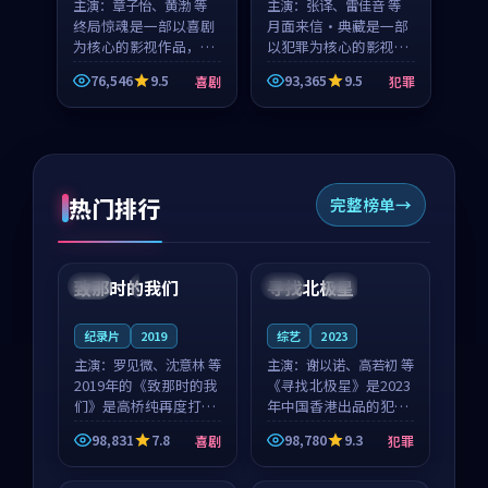
主演：
章子怡、黄渤 等
主演：
张译、雷佳音 等
终局惊魂是一部以喜剧
月面来信·典藏是一部
为核心的影视作品，围
以犯罪为核心的影视作
绕危机、反转与人物成
品，围绕危机、反转与
76,546
9.5
93,365
9.5
喜剧
犯罪
长展开，整体节奏紧
人物成长展开，整体节
凑，值得推荐观看。
奏紧凑，值得推荐观
看。
热门排行
完整榜单
99:22
99:18
致那时的我们
寻找北极星
中国
4K
中国
4K
纪录片
2019
综艺
2023
主演：
罗见微、沈意林 等
主演：
谢以诺、高若初 等
2019年的《致那时的我
《寻找北极星》是2023
们》是高桥纯再度打磨
年中国香港出品的犯罪
的喜剧佳作。中国大陆
新作，主创团队希望用
98,831
7.8
98,780
9.3
喜剧
犯罪
的取景与都市寓言的氛
公路冒险的故事让观众
99:44
99:40
围相互成就，罗见微与
停下来想一想。谢以诺