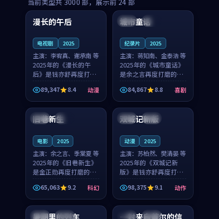
99:16
99:52
当前类型共
3000
部，展示前
24
部
漫长的午后
城市童话
中国
高分
美国
院线
电视剧
2025
纪录片
2025
主演：
李宥真、谢承南 等
主演：
蒋知南、金泰浩 等
2025年的《漫长的午
2025年的《城市童话》
后》是钱亦舒再度打磨
是余之言再度打磨的喜
的动漫佳作。中国大陆
剧佳作。美国的取景与
89,347
8.4
84,867
8.8
动漫
喜剧
的取景与海岛日常的氛
历史战争的氛围相互成
99:04
99:40
围相互成就，李宥真与
就，蒋知南与金泰浩的
谢承南的对手戏自然克
对手戏自然克制，让整
旧巷新生
双城记新版
英国
完结
中国
独播
制，让整部影片在悬念
部影片在悬念与温度
与...
之...
电影
2025
动漫
2025
主演：
余之言、季棠夏 等
主演：
苏柏然、樊清晏 等
2025年的《旧巷新生》
2025年的《双城记新
是金正勋再度打磨的科
版》是钱亦舒再度打磨
幻佳作。英国的取景与
的动作佳作。中国大陆
65,063
9.2
98,375
9.1
科幻
动作
雨夜物语的氛围相互成
的取景与沙漠探险的氛
99:24
99:36
就，余之言与季棠夏的
围相互成就，苏柏然与
对手戏自然克制，让整
樊清晏的对手戏自然克
暑期里的列车
一封来自首尔的信
中国
杜比
韩国
热播
部影片在悬念与温度
制，让整部影片在悬念