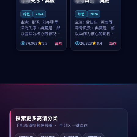
深海失序·典藏
零号风云·典藏
连载中
综艺
2024
综艺
2024
主演：
张译、刘亦菲 等
主演：
雷佳音、黄渤 等
深海失序·典藏是一部
零号风云·典藏是一部
以冒险为核心的影视作
以动作为核心的影视作
品，围绕危机、反转与
品，围绕危机、反转与
74,963
9.5
26,323
8.4
冒险
动作
人物成长展开，整体节
人物成长展开，整体节
奏紧凑，值得推荐观
奏紧凑，值得推荐观
看。
看。
探索更多高清分类
手机高清视频在线看 · 全分区一键直达