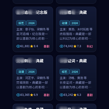
99:40
99:15
凑，值得推荐观看。
凑，值得推荐观看。
星河追缉·纪念版
终局猎局·典藏
韩国
杜比
英国
杜比
综艺
2024
动漫
2024
主演：
章子怡、梁朝伟 等
主演：
黄渤、木村拓哉 等
星河追缉·纪念版是一
终局猎局·典藏是一部
部以喜剧为核心的影视
以科幻为核心的影视作
作品，围绕危机、反转
品，围绕危机、反转与
61,881
8.4
74,042
7.3
喜剧
科幻
与人物成长展开，整体
人物成长展开，整体节
99:34
99:47
节奏紧凑，值得推荐观
奏紧凑，值得推荐观
看。
看。
焚城倒影·典藏
长夜证词·典藏
中国
杜比
中国
连载中
动漫
2024
综艺
2024
主演：
河正宇、梁朝伟 等
主演：
汤唯、黄渤 等
焚城倒影·典藏是一部
长夜证词·典藏是一部
以喜剧为核心的影视作
以喜剧为核心的影视作
品，围绕危机、反转与
品，围绕危机、反转与
83,365
6.9
83,242
6.3
喜剧
喜剧
人物成长展开，整体节
人物成长展开，整体节
99:04
99:46
奏紧凑，值得推荐观
奏紧凑，值得推荐观
看。
看。
中国
韩国
杜比