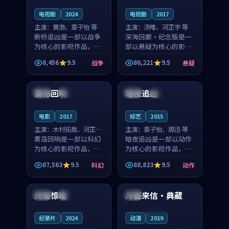
电视剧
2024
电视剧
2017
主演：
黄渤、章子怡 等
主演：
汤唯、河正宇 等
断桥追凶是一部以战争
深海回廊·纪念版是一
为核心的影视作品，围
部以悬疑为核心的影视
绕危机、反转与人物成
作品，围绕危机、反转
8,456
9.5
86,221
9.5
战争
悬疑
长展开，整体节奏紧
与人物成长展开，整体
99:04
99:28
凑，值得推荐观看。
节奏紧凑，值得推荐观
看。
雾岛回响
暗夜追凶
日本
杜比
泰国
杜比
电影
2017
综艺
2015
主演：
木村拓哉、河正宇
主演：
章子怡、周迅 等
等
雾岛回响是一部以科幻
暗夜追凶是一部以动作
为核心的影视作品，围
为核心的影视作品，围
绕危机、反转与人物成
绕危机、反转与人物成
87,563
9.5
88,823
9.5
科幻
动作
长展开，整体节奏紧
长展开，整体节奏紧
99:15
99:38
凑，值得推荐观看。
凑，值得推荐观看。
终局惊魂
月面来信·典藏
英国
完结
美国
连载中
纪录片
2024
动漫
2019