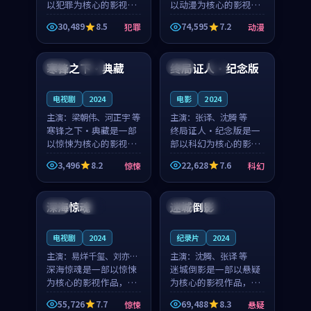
以犯罪为核心的影视作
以动漫为核心的影视作
品，围绕危机、反转与
品，围绕危机、反转与
30,489
8.5
74,595
7.2
犯罪
动漫
人物成长展开，整体节
人物成长展开，整体节
90:19
99:12
奏紧凑，值得推荐观
奏紧凑，值得推荐观
看。
看。
寒锋之下·典藏
终局证人·纪念版
日本
杜比
中国
4K
电视剧
2024
电影
2024
主演：
梁朝伟、河正宇 等
主演：
张译、沈腾 等
寒锋之下·典藏是一部
终局证人·纪念版是一
以惊悚为核心的影视作
部以科幻为核心的影视
品，围绕危机、反转与
作品，围绕危机、反转
3,496
8.2
22,628
7.6
惊悚
科幻
人物成长展开，整体节
与人物成长展开，整体
99:58
99:36
奏紧凑，值得推荐观
节奏紧凑，值得推荐观
看。
看。
深海惊魂
迷城倒影
中国
完结
法国
热播
电视剧
2024
纪录片
2024
主演：
易烊千玺、刘亦菲
主演：
沈腾、张译 等
等
深海惊魂是一部以惊悚
迷城倒影是一部以悬疑
为核心的影视作品，围
为核心的影视作品，围
绕危机、反转与人物成
绕危机、反转与人物成
55,726
7.7
69,488
8.3
惊悚
悬疑
长展开，整体节奏紧
长展开，整体节奏紧