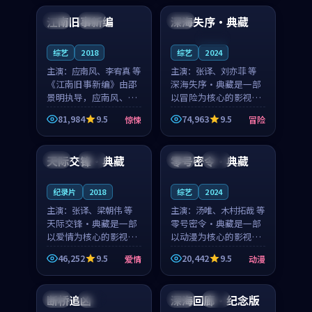
合作演出，影片在情感
纠葛，爱情元素贯穿始
江南旧事新编
深海失序·典藏
日本
院线
中国
层次与现实质感之间
终，节奏稳健而富有张
游...
力，...
连载中
综艺
2018
综艺
2024
主演：
应南风、李宥真 等
主演：
张译、刘亦菲 等
《江南旧事新编》由邵
深海失序·典藏是一部
景明执导，应南风、李
以冒险为核心的影视作
宥真领衔主演，是一部
品，围绕危机、反转与
81,984
9.5
74,963
9.5
惊悚
冒险
2018年上映的日本惊悚
人物成长展开，整体节
99:35
99:22
综艺。影片以邻里温情
奏紧凑，值得推荐观
为切入，呈现一段从初
看。
天际交锋·典藏
零号密令·典藏
泰国
高分
中国
杜比
遇到告别都浸着真实
情...
纪录片
2018
综艺
2024
主演：
张译、梁朝伟 等
主演：
汤唯、木村拓哉 等
天际交锋·典藏是一部
零号密令·典藏是一部
以爱情为核心的影视作
以动漫为核心的影视作
品，围绕危机、反转与
品，围绕危机、反转与
46,252
9.5
20,442
9.5
爱情
动漫
人物成长展开，整体节
人物成长展开，整体节
99:49
99:02
奏紧凑，值得推荐观
奏紧凑，值得推荐观
看。
看。
断桥追凶
深海回廊·纪念版
英国
院线
韩国
完结