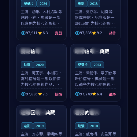
纪录片
2024
电影
2015
主演：
汤唯、木村拓哉 等
主演：
刘亦菲、沈腾 等
寒锋回声·典藏是一部
银翼来信·纪念版是一
以喜剧为核心的影视作
部以动作为核心的影视
品，围绕危机、反转与
作品，围绕危机、反转
97,911
6.3
97,835
9.2
喜剧
动作
人物成长展开，整体节
与人物成长展开，整体
99:08
99:18
奏紧凑，值得推荐观
节奏紧凑，值得推荐观
看。
看。
雾岛信号
断桥信号·典藏
美国
杜比
美国
4K
动漫
2020
纪录片
2023
主演：
河正宇、木村拓哉
主演：
梁朝伟、章子怡 等
等
雾岛信号是一部以惊悚
断桥信号·典藏是一部
为核心的影视作品，围
以战争为核心的影视作
绕危机、反转与人物成
品，围绕危机、反转与
97,835
7.5
97,749
6.4
惊悚
战争
长展开，整体节奏紧
人物成长展开，整体节
99:55
99:05
凑，值得推荐观看。
奏紧凑，值得推荐观
看。
迷城回响·典藏
看见的客人
中国
院线
泰国
完结
电影
2019
动漫
2018
主演：
刘亦菲、梁朝伟 等
主演：
戚南柯、安星河 等