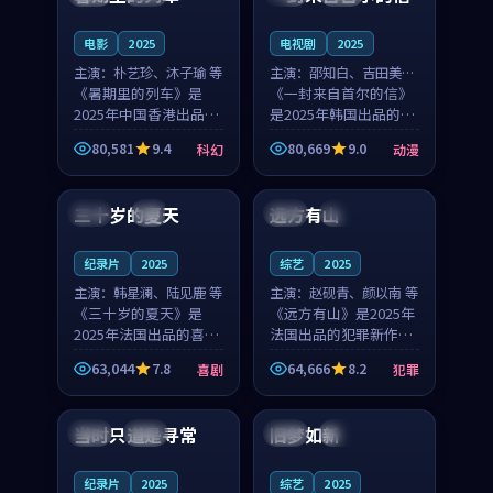
之...
与...
电影
2025
电视剧
2025
主演：
朴艺珍、沐子瑜 等
主演：
邵知白、吉田美琴
《暑期里的列车》是
等
《一封来自首尔的信》
2025年中国香港出品的
是2025年韩国出品的动
科幻新作，主创团队希
漫新作，主创团队希望
80,581
9.4
80,669
9.0
科幻
动漫
望用城市夜归人的故事
用高考往事的故事让观
99:12
99:48
让观众停下来想一想。
众停下来想一想。邵知
朴艺珍领衔，沐子瑜担
白领衔，吉田美琴担任
三十岁的夏天
远方有山
法国
4K
法国
独播
任重要角色，郑书延的
重要角色，谢承南的
叙...
叙...
纪录片
2025
综艺
2025
主演：
韩星澜、陆见鹿 等
主演：
赵砚青、颜以南 等
《三十岁的夏天》是
《远方有山》是2025年
2025年法国出品的喜剧
法国出品的犯罪新作，
新作，主创团队希望用
主创团队希望用高校追
63,044
7.8
64,666
8.2
喜剧
犯罪
深夜电台的故事让观众
梦的故事让观众停下来
99:32
99:08
停下来想一想。韩星澜
想一想。赵砚青领衔，
领衔，陆见鹿担任重要
颜以南担任重要角色，
当时只道是寻常
旧梦如新
泰国
杜比
中国
高分
角色，山田纯一的叙事
山田纯一的叙事节奏
节...
一...
纪录片
2025
综艺
2025