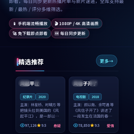
即看，每日同步更新热播片单与新片速递，全库支持最
新 / 最热 / 评分多维筛选。
📱 手机端流畅播放
🎬 1080P / 4K 高清画质
🚀 免下载即点即看
🆕 每日同步更新
精选推荐
更多
99:07
99:21
风起平江
风信子开了
美国
完结
法国
4K
纪录片
2020
电视剧
2018
主演：
林星桥、时晴方 等
主演：
颜以南、余可遇 等
把镜头拉到美国的《风
《风信子开了》讲述了
起平江》，是一部以时
一段发生在法国的春日
光记忆为底色的悬疑作
漫步故事。颜以南饰演
97,126
9.5
78,850
9.5
悬疑
爱情
品。林星桥和时晴方贡
的主角与余可遇的角色
99:53
99:04
献了2020年颇受关注的
因一场意外卷入更深的