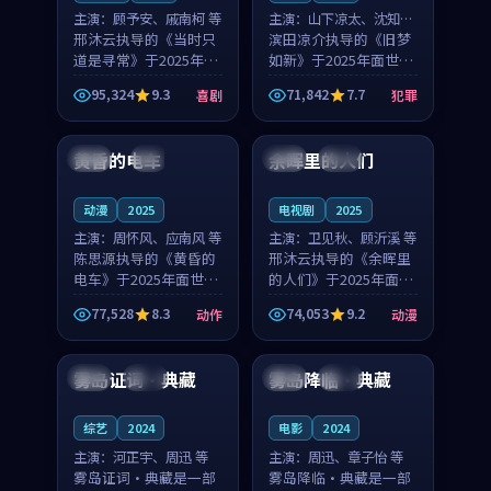
主演：
顾予安、戚南柯 等
主演：
山下凉太、沈知韵
邢沐云执导的《当时只
等
滨田凉介执导的《旧梦
道是寻常》于2025年面
如新》于2025年面世，
世，泰国的城市气质与
中国台湾的城市气质与
95,324
9.3
71,842
7.7
喜剧
犯罪
母女情深的人物心境共
异国相遇的人物心境共
99:20
99:56
同构筑了影片基调。顾
同构筑了影片基调。山
予安、戚南柯用细腻的
下凉太、沈知韵用细腻
黄昏的电车
余晖里的人们
日本
4K
泰国
完结
表演撑起整部喜剧电
的表演撑起整部犯罪
影...
电...
动漫
2025
电视剧
2025
主演：
周怀风、应南风 等
主演：
卫见秋、顾沂溪 等
陈思源执导的《黄昏的
邢沐云执导的《余晖里
电车》于2025年面世，
的人们》于2025年面
日本的城市气质与渔村
世，泰国的城市气质与
77,528
8.3
74,053
9.2
动作
动漫
故事的人物心境共同构
小镇生活的人物心境共
99:36
99:38
筑了影片基调。周怀
同构筑了影片基调。卫
风、应南风用细腻的表
见秋、顾沂溪用细腻的
雾岛证词·典藏
雾岛降临·典藏
韩国
热播
韩国
完结
演撑起整部动作电影，
表演撑起整部动漫电
剧...
影，...
综艺
2024
电影
2024
主演：
河正宇、周迅 等
主演：
周迅、章子怡 等
雾岛证词·典藏是一部
雾岛降临·典藏是一部