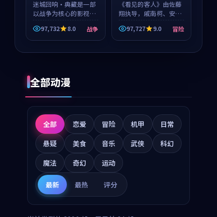
迷城回响·典藏是一部
《看见的客人》由佐藤
以战争为核心的影视作
翔执导，戚南柯、安星
品，围绕危机、反转与
河领衔主演，是一部
97,732
8.0
97,727
9.0
战争
冒险
人物成长展开，整体节
2018年上映的泰国冒险
奏紧凑，值得推荐观
动漫。影片以海岸抒情
看。
为切入，呈现一段从初
遇到告别都浸着真实情
绪...
全部动漫
全部
恋爱
冒险
机甲
日常
悬疑
美食
音乐
武侠
科幻
魔法
奇幻
运动
最新
最热
评分