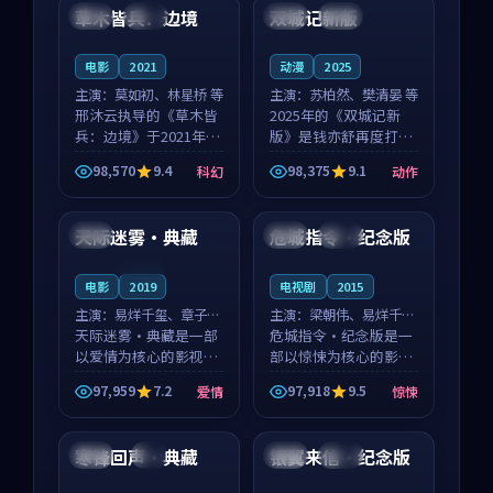
沈意林的对手戏自然克
领衔，高若初担任重要
草木皆兵：边境
双城记新版
泰国
独播
中国
独播
制，让整部影片在悬
角色，戚南柯的叙事
念...
节...
电影
2021
动漫
2025
主演：
莫如初、林星桥 等
主演：
苏柏然、樊清晏 等
邢沐云执导的《草木皆
2025年的《双城记新
兵：边境》于2021年面
版》是钱亦舒再度打磨
世，泰国的城市气质与
的动作佳作。中国大陆
98,570
9.4
98,375
9.1
科幻
动作
校园青春的人物心境共
的取景与沙漠探险的氛
97:49
99:06
同构筑了影片基调。莫
围相互成就，苏柏然与
如初、林星桥用细腻的
樊清晏的对手戏自然克
天际迷雾·典藏
危城指令·纪念版
中国
中国
杜比
表演撑起整部科幻电
制，让整部影片在悬念
影...
与...
连载中
电影
2019
电视剧
2015
主演：
易烊千玺、章子怡
主演：
梁朝伟、易烊千玺
等
天际迷雾·典藏是一部
等
危城指令·纪念版是一
以爱情为核心的影视作
部以惊悚为核心的影视
品，围绕危机、反转与
作品，围绕危机、反转
97,959
7.2
97,918
9.5
爱情
惊悚
人物成长展开，整体节
与人物成长展开，整体
99:54
99:44
奏紧凑，值得推荐观
节奏紧凑，值得推荐观
看。
看。
寒锋回声·典藏
银翼来信·纪念版
美国
4K
英国
热播