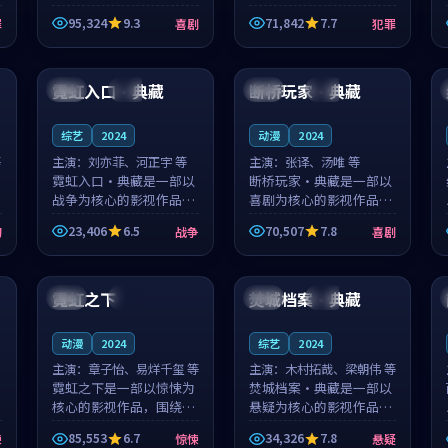
泰国的城市气质与母女情
台湾的城市气质与异国相
95,324
9.3
71,842
7.7
罪
喜剧
犯罪
深的人物心境共同构筑了
遇的人物心境共同构筑了
影片基调。顾予安、戚南
影片基调。山下凉太、沈
91:26
98:13
柯用细腻的表演撑起整部
知韵用细腻的表演撑起整
喜剧电影...
部犯罪电...
霓虹入口·典藏
断桥玩家·典藏
韩国
独播
英国
独播
综艺
2024
动漫
2024
等
主演：
刘亦菲、河正宇 等
主演：
张译、汤唯 等
霓虹入口·典藏是一部以
断桥玩家·典藏是一部以
战争为核心的影视作品，
喜剧为核心的影视作品，
围绕危机、反转与人物成
围绕危机、反转与人物成
23,406
6.5
70,507
7.8
幻
战争
喜剧
长展开，整体节奏紧凑，
长展开，整体节奏紧凑，
值得推荐观看。
值得推荐观看。
99:04
93:08
霓虹之下
焚城档案·典藏
泰国
院线
法国
高分
动漫
2024
综艺
2024
主演：
章子怡、易烊千玺 等
主演：
木村拓哉、梁朝伟 等
霓虹之下是一部以惊悚为
焚城档案·典藏是一部以
核心的影视作品，围绕危
悬疑为核心的影视作品，
机、反转与人物成长展
围绕危机、反转与人物成
85,553
6.7
34,326
7.8
悚
惊悚
悬疑
开，整体节奏紧凑，值得
长展开，整体节奏紧凑，