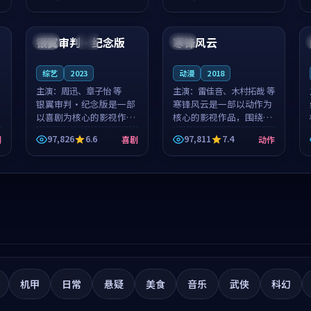
筑了影片基调。莫如初、
就，苏柏然与樊清晏的对
99:59
97:44
林星桥用细腻的表演撑起
手戏自然克制，让整部影
整部科幻电影...
片在悬念与...
银翼审判·纪念版
寒锋风云
中国
完结
英国
4K
综艺
2023
动漫
2018
主演：
周迅、章子怡 等
主演：
雷佳音、木村拓哉 等
银翼审判·纪念版是一部
寒锋风云是一部以动作为
以喜剧为核心的影视作
核心的影视作品，围绕危
品，围绕危机、反转与人
机、反转与人物成长展
97,826
6.6
97,811
7.4
剧
喜剧
动作
物成长展开，整体节奏紧
开，整体节奏紧凑，值得
凑，值得推荐观看。
推荐观看。
机甲
日常
悬疑
美食
音乐
武侠
科幻