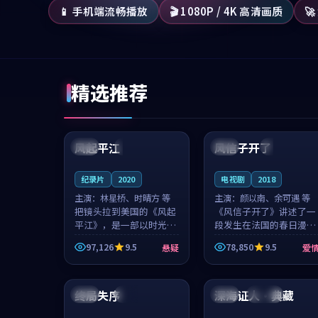
📱 手机端流畅播放
🎬 1080P / 4K 高清画质

精选推荐
99:07
99:21
风起平江
风信子开了
美国
完结
法国
4K
纪录片
2020
电视剧
2018
主演：
林星桥、时晴方 等
主演：
颜以南、余可遇 等
把镜头拉到美国的《风起
《风信子开了》讲述了一
平江》，是一部以时光记
段发生在法国的春日漫步
忆为底色的悬疑作品。林
故事。颜以南饰演的主角
97,126
9.5
78,850
9.5
悬疑
爱
星桥和时晴方贡献了2020
与余可遇的角色因一场意
年颇受关注的合作演出，
外卷入更深的纠葛，爱情
99:27
99:21
影片在情感层次与现实质
元素贯穿始终，节奏稳健
感之间游...
而富有张力，...
终局失序
深海证人·典藏
中国
独播
法国
连载中