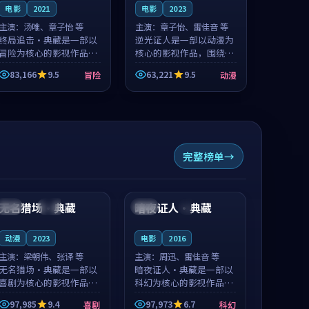
电影
2021
电影
2023
主演：
汤唯、章子怡 等
主演：
章子怡、雷佳音 等
终局追击·典藏是一部以
逆光证人是一部以动漫为
冒险为核心的影视作品，
核心的影视作品，围绕危
围绕危机、反转与人物成
机、反转与人物成长展
83,166
9.5
63,221
9.5
冒险
动漫
长展开，整体节奏紧凑，
开，整体节奏紧凑，值得
值得推荐观看。
推荐观看。
完整榜单
99:04
99:01
无名猎场·典藏
暗夜证人·典藏
中国
院线
中国
4K
动漫
2023
电影
2016
主演：
梁朝伟、张译 等
主演：
周迅、雷佳音 等
无名猎场·典藏是一部以
暗夜证人·典藏是一部以
喜剧为核心的影视作品，
科幻为核心的影视作品，
围绕危机、反转与人物成
围绕危机、反转与人物成
97,985
9.4
97,973
6.7
喜剧
科幻
长展开，整体节奏紧凑，
长展开，整体节奏紧凑，