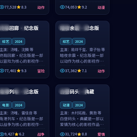
的城市气质与渔村故事的
国的城市气质与小镇生活
77,528
8.3
74,053
9.2
动作
动漫
人物心境共同构筑了影片
的人物心境共同构筑了影
基调。周怀风、应南风用
片基调。卫见秋、顾沂溪
99:55
99:04
细腻的表演撑起整部动作
用细腻的表演撑起整部动
电影，剧...
漫电影，...
终局回廊·纪念版
暗夜余震·纪念版
中国
4K
美国
连载中
综艺
2024
综艺
2024
主演：
汤唯、沈腾 等
主演：
易烊千玺、章子怡 等
终局回廊·纪念版是一部
暗夜余震·纪念版是一部
以冒险为核心的影视作
以动作为核心的影视作
品，围绕危机、反转与人
品，围绕危机、反转与人
77,401
9.3
37,362
7.1
冒险
动作
物成长展开，整体节奏紧
物成长展开，整体节奏紧
凑，值得推荐观看。
凑，值得推荐观看。
99:51
99:48
南港列车·纪念版
白昼码头·典藏
泰国
连载中
泰国
热播
电影
2024
动漫
2024
主演：
汤唯、雷佳音 等
主演：
木村拓哉、黄渤 等
南港列车·纪念版是一部
白昼码头·典藏是一部以
以战争为核心的影视作
爱情为核心的影视作品，
品，围绕危机、反转与人
围绕危机、反转与人物成
9,427
6.2
31,724
8.8
战争
爱情
物成长展开，整体节奏紧
长展开，整体节奏紧凑，