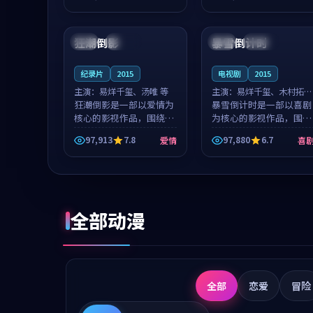
成就，罗见微与沈意林的
想一想。谢以诺领衔，高
99:26
99:33
对手戏自然克制，让整部
若初担任重要角色，戚南
影片在悬念...
柯的叙事节...
狂潮倒影
暴雪倒计时
中国
连载中
美国
连载中
纪录片
2015
电视剧
2015
主演：
易烊千玺、汤唯 等
主演：
易烊千玺、木村拓哉
狂潮倒影是一部以爱情为
等
暴雪倒计时是一部以喜剧
核心的影视作品，围绕危
为核心的影视作品，围绕
机、反转与人物成长展
危机、反转与人物成长展
97,913
7.8
97,880
6.7
爱情
喜
开，整体节奏紧凑，值得
开，整体节奏紧凑，值得
推荐观看。
推荐观看。
全部动漫
全部
恋爱
冒险