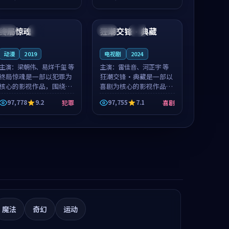
值得推荐观看。
值得推荐观看。
99:15
99:53
终局惊魂
狂潮交锋·典藏
中国
完结
中国
热播
动漫
2019
电视剧
2024
主演：
梁朝伟、易烊千玺 等
主演：
雷佳音、河正宇 等
终局惊魂是一部以犯罪为
狂潮交锋·典藏是一部以
核心的影视作品，围绕危
喜剧为核心的影视作品，
机、反转与人物成长展
围绕危机、反转与人物成
97,778
9.2
97,755
7.1
犯罪
喜剧
开，整体节奏紧凑，值得
长展开，整体节奏紧凑，
推荐观看。
值得推荐观看。
魔法
奇幻
运动