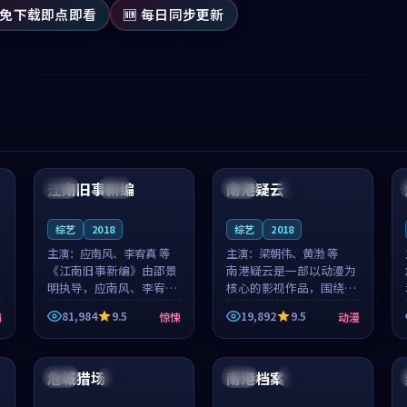
 免下载即点即看
🆕 每日同步更新
99:53
99:09
江南旧事新编
南港疑云
日本
院线
英国
完结
综艺
2018
综艺
2018
主演：
应南风、李宥真 等
主演：
梁朝伟、黄渤 等
《江南旧事新编》由邵景
南港疑云是一部以动漫为
明执导，应南风、李宥真
核心的影视作品，围绕危
领衔主演，是一部2018年
机、反转与人物成长展
81,984
9.5
19,892
9.5
情
惊悚
动漫
上映的日本惊悚综艺。影
开，整体节奏紧凑，值得
片以邻里温情为切入，呈
推荐观看。
99:31
99:25
现一段从初遇到告别都浸
着真实情...
危城猎场
南港档案
泰国
独播
中国
完结