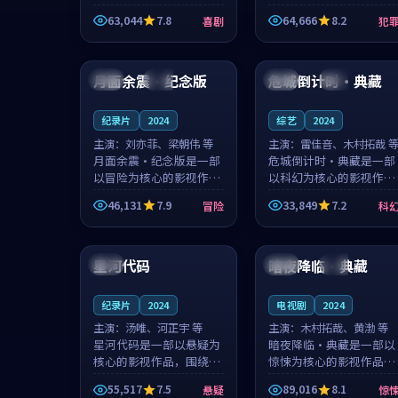
主创团队希望用深夜电台
团队希望用高校追梦的故
63,044
7.8
64,666
8.2
喜剧
犯
的故事让观众停下来想一
事让观众停下来想一想。
想。韩星澜领衔，陆见鹿
赵砚青领衔，颜以南担任
99:59
99:20
担任重要角色，山田纯一
重要角色，山田纯一的叙
的叙事节...
事节奏一...
月面余震·纪念版
危城倒计时·典藏
日本
热播
中国
杜比
纪录片
2024
综艺
2024
主演：
刘亦菲、梁朝伟 等
主演：
雷佳音、木村拓哉 
月面余震·纪念版是一部
危城倒计时·典藏是一部
以冒险为核心的影视作
以科幻为核心的影视作
品，围绕危机、反转与人
品，围绕危机、反转与人
46,131
7.9
33,849
7.2
冒险
科
物成长展开，整体节奏紧
物成长展开，整体节奏紧
凑，值得推荐观看。
凑，值得推荐观看。
99:05
99:37
星河代码
暗夜降临·典藏
韩国
4K
中国
高分
纪录片
2024
电视剧
2024
主演：
汤唯、河正宇 等
主演：
木村拓哉、黄渤 等
星河代码是一部以悬疑为
暗夜降临·典藏是一部以
核心的影视作品，围绕危
惊悚为核心的影视作品，
机、反转与人物成长展
围绕危机、反转与人物成
55,517
7.5
89,016
8.1
悬疑
惊
开，整体节奏紧凑，值得
长展开，整体节奏紧凑，