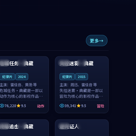
更多
91:47
99:43
危城任务·典藏
失控迷雾·典藏
中国
杜比
中国
杜比
纪录片
2024
纪录片
2015
主演：
雷佳音、黄渤 等
主演：
周迅、雷佳音 等
危城任务·典藏是一部以
失控迷雾·典藏是一部以
动作为核心的影视作品，
冒险为核心的影视作品，
围绕危机、反转与人物成
围绕危机、反转与人物成
76,228
9.5
39,341
9.5
动作
冒险
长展开，整体节奏紧凑，
长展开，整体节奏紧凑，
值得推荐观看。
值得推荐观看。
90:31
99:32
终局追击·典藏
逆光证人
韩国
热播
中国
杜比