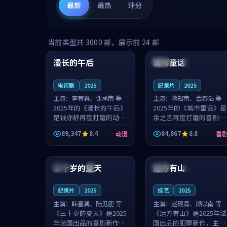
最新
最热
评分
99:16
99:52
当前类型共
3000
部，展示前
24
部
漫长的午后
城市童话
中国
高分
美国
院线
电视剧
2025
纪录片
2025
主演：
李宥真、谢承南 等
主演：
蒋知南、金泰浩 等
2025年的《漫长的午后》
2025年的《城市童话》是
是钱亦舒再度打磨的动漫
余之言再度打磨的喜剧佳
佳作。中国大陆的取景与
作。美国的取景与历史战
89,347
8.4
84,867
8.8
动漫
喜
海岛日常的氛围相互成
争的氛围相互成就，蒋知
就，李宥真与谢承南的对
南与金泰浩的对手戏自然
99:12
99:48
手戏自然克制，让整部影
克制，让整部影片在悬念
片在悬念与...
与温度之...
三十岁的夏天
远方有山
法国
4K
法国
独播
纪录片
2025
综艺
2025
主演：
韩星澜、陆见鹿 等
主演：
赵砚青、颜以南 等
《三十岁的夏天》是2025
《远方有山》是2025年法
年法国出品的喜剧新作，
国出品的犯罪新作，主创