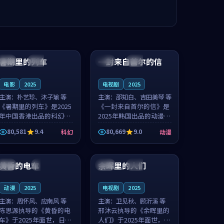
99:24
99:36
暑期里的列车
一封来自首尔的信
中国
杜比
韩国
热播
电影
2025
电视剧
2025
主演：
朴艺珍、沐子瑜 等
主演：
邵知白、吉田美琴 等
《暑期里的列车》是2025
《一封来自首尔的信》是
年中国香港出品的科幻新
2025年韩国出品的动漫新
作，主创团队希望用城市
作，主创团队希望用高考
80,581
9.4
80,669
9.0
科幻
动漫
夜归人的故事让观众停下
往事的故事让观众停下来
来想一想。朴艺珍领衔，
想一想。邵知白领衔，吉
99:20
99:56
沐子瑜担任重要角色，郑
田美琴担任重要角色，谢
书延的叙...
承南的叙...
黄昏的电车
余晖里的人们
日本
4K
泰国
完结
动漫
2025
电视剧
2025
主演：
周怀风、应南风 等
主演：
卫见秋、顾沂溪 等
陈思源执导的《黄昏的电
邢沐云执导的《余晖里的
车》于2025年面世，日本
人们》于2025年面世，泰