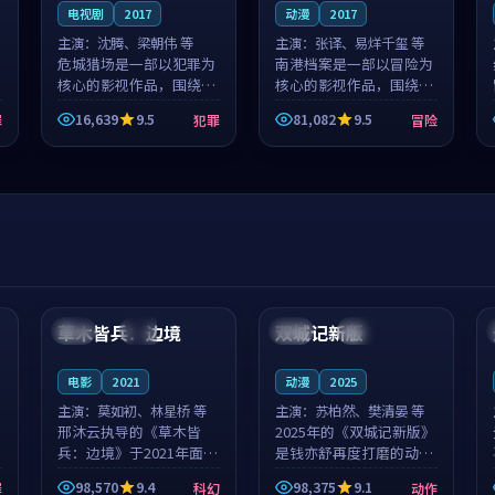
电视剧
2017
动漫
2017
主演：
沈腾、梁朝伟 等
主演：
张译、易烊千玺 等
危城猎场是一部以犯罪为
南港档案是一部以冒险为
核心的影视作品，围绕危
核心的影视作品，围绕危
机、反转与人物成长展
机、反转与人物成长展
16,639
9.5
81,082
9.5
罪
犯罪
冒险
开，整体节奏紧凑，值得
开，整体节奏紧凑，值得
推荐观看。
推荐观看。
99:44
99:40
草木皆兵：边境
双城记新版
泰国
独播
中国
独播
电影
2021
动漫
2025
主演：
莫如初、林星桥 等
主演：
苏柏然、樊清晏 等
邢沐云执导的《草木皆
2025年的《双城记新版》
兵：边境》于2021年面
是钱亦舒再度打磨的动作
世，泰国的城市气质与校
佳作。中国大陆的取景与
98,570
9.4
98,375
9.1
罪
科幻
动作
园青春的人物心境共同构
沙漠探险的氛围相互成