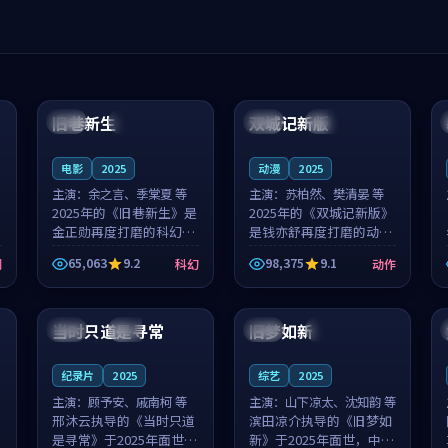
99:04
99:40
旧巷新生
双城记新版
英国
完结
中国
独播
电影
2025
动漫
2025
主演：
余之言、季棠夏 等
主演：
苏柏然、樊清晏 等
2025年的《旧巷新生》是
2025年的《双城记新版》
金正勋再度打磨的科幻佳
是钱亦舒再度打磨的动作
作。英国的取景与雨夜物
佳作。中国大陆的取景与
65,063
9.2
98,375
9.1
剧
科幻
动作
语的氛围相互成就，余之
沙漠探险的氛围相互成
言与季棠夏的对手戏自然
就，苏柏然与樊清晏的对
99:32
99:08
克制，让整部影片在悬念
手戏自然克制，让整部影
与温度之...
片在悬念与...
当时只道是寻常
旧梦如新
泰国
杜比
中国
高分
纪录片
2025
综艺
2025
主演：
顾予安、戚南柯 等
主演：
山下凉太、沈知韵 等
邢沐云执导的《当时只道
滨田凉介执导的《旧梦如
是寻常》于2025年面世，
新》于2025年面世，中国