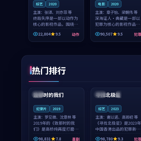
综艺
2020
电影
2020
主演：
张译、刘亦菲 等
主演：
章子怡、梁朝伟 等
终局失序是一部以动作为
深海证人·典藏是一部以
核心的影视作品，围绕危
犯罪为核心的影视作品，
机、反转与人物成长展
围绕危机、反转与人物成
22,804
9.5
90,507
9.5
动作
犯
开，整体节奏紧凑，值得
长展开，整体节奏紧凑，
推荐观看。
值得推荐观看。
热门排行
99:22
99:18
致那时的我们
寻找北极星
中国
4K
中国
4K
纪录片
2019
综艺
2023
主演：
罗见微、沈意林 等
主演：
谢以诺、高若初 等
2019年的《致那时的我
《寻找北极星》是2023年
们》是高桥纯再度打磨的
中国香港出品的犯罪新
喜剧佳作。中国大陆的取
作，主创团队希望用公路
98,831
7.8
98,780
9.3
喜剧
犯
景与都市寓言的氛围相互
冒险的故事让观众停下来