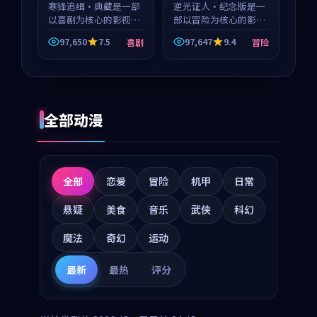
寒锋追缉·典藏是一部
逆光证人·纪念版是一
以喜剧为核心的影视作
部以冒险为核心的影视
品，围绕危机、反转与
作品，围绕危机、反转
97,650
7.5
97,647
9.4
喜剧
冒险
人物成长展开，整体节
与人物成长展开，整体
奏紧凑，值得推荐观
节奏紧凑，值得推荐观
看。
看。
全部动漫
全部
恋爱
冒险
机甲
日常
悬疑
美食
音乐
武侠
科幻
魔法
奇幻
运动
最新
最热
评分