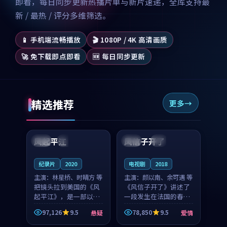
即看，每日同步更新热播片单与新片速递，全库支持最
新 / 最热 / 评分多维筛选。
📱 手机端流畅播放
🎬 1080P / 4K 高清画质
🚀 免下载即点即看
🆕 每日同步更新
精选推荐
更多
99:07
99:21
风起平江
风信子开了
美国
完结
法国
4K
纪录片
2020
电视剧
2018
主演：
林星桥、时晴方 等
主演：
颜以南、余可遇 等
把镜头拉到美国的《风
《风信子开了》讲述了
起平江》，是一部以时
一段发生在法国的春日
光记忆为底色的悬疑作
漫步故事。颜以南饰演
97,126
9.5
78,850
9.5
悬疑
爱情
品。林星桥和时晴方贡
的主角与余可遇的角色
99:53
99:20
献了2020年颇受关注的
因一场意外卷入更深的