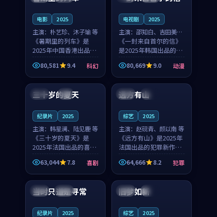
之...
与...
电影
2025
电视剧
2025
主演：
朴艺珍、沐子瑜 等
主演：
邵知白、吉田美琴
《暑期里的列车》是
等
《一封来自首尔的信》
2025年中国香港出品的
是2025年韩国出品的动
科幻新作，主创团队希
漫新作，主创团队希望
80,581
9.4
80,669
9.0
科幻
动漫
望用城市夜归人的故事
用高考往事的故事让观
99:12
99:48
让观众停下来想一想。
众停下来想一想。邵知
朴艺珍领衔，沐子瑜担
白领衔，吉田美琴担任
三十岁的夏天
远方有山
法国
4K
法国
独播
任重要角色，郑书延的
重要角色，谢承南的
叙...
叙...
纪录片
2025
综艺
2025
主演：
韩星澜、陆见鹿 等
主演：
赵砚青、颜以南 等
《三十岁的夏天》是
《远方有山》是2025年
2025年法国出品的喜剧
法国出品的犯罪新作，
新作，主创团队希望用
主创团队希望用高校追
63,044
7.8
64,666
8.2
喜剧
犯罪
深夜电台的故事让观众
梦的故事让观众停下来
99:32
99:08
停下来想一想。韩星澜
想一想。赵砚青领衔，
领衔，陆见鹿担任重要
颜以南担任重要角色，
当时只道是寻常
旧梦如新
泰国
杜比
中国
高分
角色，山田纯一的叙事
山田纯一的叙事节奏
节...
一...
纪录片
2025
综艺
2025