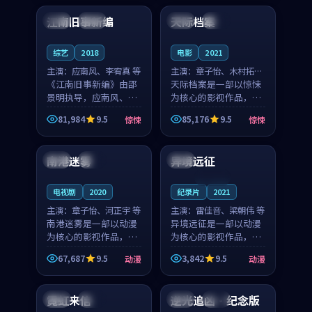
合作演出，影片在情感
纠葛，爱情元素贯穿始
江南旧事新编
天际档案
日本
院线
中国
热播
层次与现实质感之间
终，节奏稳健而富有张
游...
力，...
综艺
2018
电影
2021
主演：
应南风、李宥真 等
主演：
章子怡、木村拓哉
《江南旧事新编》由邵
等
天际档案是一部以惊悚
景明执导，应南风、李
为核心的影视作品，围
宥真领衔主演，是一部
绕危机、反转与人物成
81,984
9.5
85,176
9.5
惊悚
惊悚
2018年上映的日本惊悚
长展开，整体节奏紧
95:53
99:06
综艺。影片以邻里温情
凑，值得推荐观看。
为切入，呈现一段从初
南港迷雾
异境远征
中国
杜比
法国
遇到告别都浸着真实
情...
连载中
电视剧
2020
纪录片
2021
主演：
章子怡、河正宇 等
主演：
雷佳音、梁朝伟 等
南港迷雾是一部以动漫
异境远征是一部以动漫
为核心的影视作品，围
为核心的影视作品，围
绕危机、反转与人物成
绕危机、反转与人物成
67,687
9.5
3,842
9.5
动漫
动漫
长展开，整体节奏紧
长展开，整体节奏紧
99:03
99:16
凑，值得推荐观看。
凑，值得推荐观看。
霓虹来信
逆光追凶·纪念版
中国
杜比
美国
杜比