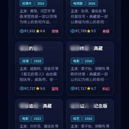
纪录片
2016
电视剧
2016
主演：
黄渤、河正宇 等
主演：
张译、雷佳音 等
南港营救是一部以惊悚
月面信号·典藏是一部
为核心的影视作品，围
以悬疑为核心的影视作
绕危机、反转与人物成
品，围绕危机、反转与
97,831
6.6
97,789
9.5
惊悚
悬疑
长展开，整体节奏紧
人物成长展开，整体节
99:05
99:03
凑，值得推荐观看。
奏紧凑，值得推荐观
看。
看见的客人
断桥终章·典藏
泰国
完结
韩国
热播
动漫
2018
电影
2016
主演：
戚南柯、安星河 等
主演：
章子怡、梁朝伟 等
《看见的客人》由佐藤
断桥终章·典藏是一部
翔执导，戚南柯、安星
以科幻为核心的影视作
河领衔主演，是一部
品，围绕危机、反转与
97,727
9.0
97,717
6.7
冒险
科幻
2018年上映的泰国冒险
人物成长展开，整体节
99:57
99:56
动漫。影片以海岸抒情
奏紧凑，值得推荐观
为切入，呈现一段从初
看。
寒锋追缉·典藏
逆光证人·纪念版
中国
完结
英国
完结
遇到告别都浸着真实情
绪...
电影
2022
综艺
2016
主演：
刘亦菲、雷佳音 等
主演：
章子怡、梁朝伟 等