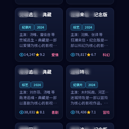
99:51
99:33
奏紧凑，值得推荐观
奏紧凑，值得推荐观
看。
看。
焚城逃生·典藏
狂潮来信·纪念版
中国
完结
韩国
独播
纪录片
2024
综艺
2024
主演：
汤唯、雷佳音 等
主演：
沈腾、张译 等
焚城逃生·典藏是一部
狂潮来信·纪念版是一
以爱情为核心的影视作
部以科幻为核心的影视
品，围绕危机、反转与
作品，围绕危机、反转
14,247
9.2
79,817
6.7
爱情
科幻
人物成长展开，整体节
与人物成长展开，整体
99:13
99:36
奏紧凑，值得推荐观
节奏紧凑，值得推荐观
看。
看。
南港追缉·典藏
迷城特攻
中国
高分
英国
独播
综艺
2024
纪录片
2024
主演：
刘亦菲、汤唯 等
主演：
木村拓哉、河正宇
南港追缉·典藏是一部
等
迷城特攻是一部以冒险
以喜剧为核心的影视作
为核心的影视作品，围
品，围绕危机、反转与
绕危机、反转与人物成
38,831
8.1
78,436
7.1
喜剧
冒险
人物成长展开，整体节
长展开，整体节奏紧
99:51
99:16
奏紧凑，值得推荐观
凑，值得推荐观看。
看。
中国
完结
美国
杜比