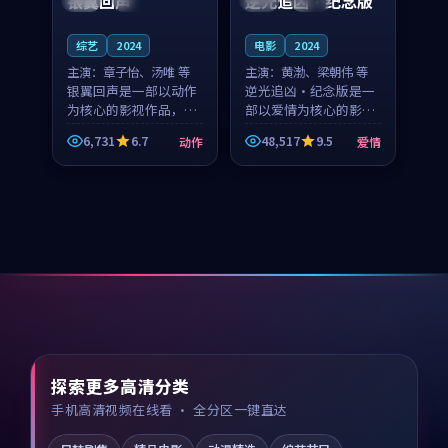
银翼回声
逆光追凶·纪念版
综艺
2024
电影
2024
主演：
章子怡、汤唯 等
主演：
黄渤、梁朝伟 等
银翼回声是一部以动作
逆光追凶·纪念版是一
为核心的影视作品，围
部以爱情为核心的影视
绕危机、反转与人物成
作品，围绕危机、反转
6,731
6.7
48,517
9.5
动作
爱情
长展开，整体节奏紧
与人物成长展开，整体
凑，值得推荐观看。
节奏紧凑，值得推荐观
看。
探索更多高清分类
手机高清视频在线看 · 全分区一键直达