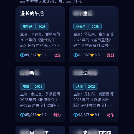
99:16
99:52
当前类型共
3000
部，展示前
24
部
漫长的午后
城市童话
中国
高分
美国
院线
电视剧
2025
纪录片
2025
主演：
李宥真、谢承南 等
主演：
蒋知南、金泰浩 等
2025年的《漫长的午
2025年的《城市童话》
后》是钱亦舒再度打磨
是余之言再度打磨的喜
的动漫佳作。中国大陆
剧佳作。美国的取景与
89,347
8.4
84,867
8.8
动漫
喜剧
的取景与海岛日常的氛
历史战争的氛围相互成
99:04
99:40
围相互成就，李宥真与
就，蒋知南与金泰浩的
谢承南的对手戏自然克
对手戏自然克制，让整
旧巷新生
双城记新版
英国
完结
中国
独播
制，让整部影片在悬念
部影片在悬念与温度
与...
之...
电影
2025
动漫
2025
主演：
余之言、季棠夏 等
主演：
苏柏然、樊清晏 等
2025年的《旧巷新生》
2025年的《双城记新
是金正勋再度打磨的科
版》是钱亦舒再度打磨
幻佳作。英国的取景与
的动作佳作。中国大陆
65,063
9.2
98,375
9.1
科幻
动作
雨夜物语的氛围相互成
的取景与沙漠探险的氛
99:24
99:36
就，余之言与季棠夏的
围相互成就，苏柏然与
对手戏自然克制，让整
樊清晏的对手戏自然克
暑期里的列车
一封来自首尔的信
中国
杜比
韩国
热播
部影片在悬念与温度
制，让整部影片在悬念