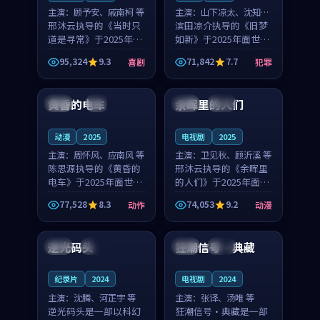
主演：
顾予安、戚南柯 等
主演：
山下凉太、沈知韵
邢沐云执导的《当时只
等
滨田凉介执导的《旧梦
道是寻常》于2025年面
如新》于2025年面世，
世，泰国的城市气质与
中国台湾的城市气质与
95,324
9.3
71,842
7.7
喜剧
犯罪
母女情深的人物心境共
异国相遇的人物心境共
99:20
99:56
同构筑了影片基调。顾
同构筑了影片基调。山
予安、戚南柯用细腻的
下凉太、沈知韵用细腻
黄昏的电车
余晖里的人们
日本
4K
泰国
完结
表演撑起整部喜剧电
的表演撑起整部犯罪
影...
电...
动漫
2025
电视剧
2025
主演：
周怀风、应南风 等
主演：
卫见秋、顾沂溪 等
陈思源执导的《黄昏的
邢沐云执导的《余晖里
电车》于2025年面世，
的人们》于2025年面
日本的城市气质与渔村
世，泰国的城市气质与
77,528
8.3
74,053
9.2
动作
动漫
故事的人物心境共同构
小镇生活的人物心境共
99:52
93:48
筑了影片基调。周怀
同构筑了影片基调。卫
风、应南风用细腻的表
见秋、顾沂溪用细腻的
逆光码头
狂潮信号·典藏
泰国
独播
法国
热播
演撑起整部动作电影，
表演撑起整部动漫电
剧...
影，...
纪录片
2024
电视剧
2024
主演：
沈腾、河正宇 等
主演：
张译、汤唯 等
逆光码头是一部以科幻
狂潮信号·典藏是一部