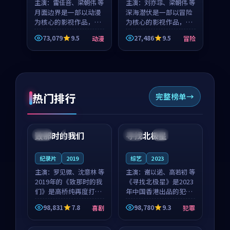
主演：
雷佳音、梁朝伟 等
主演：
刘亦菲、梁朝伟 等
月面边界是一部以动漫
深海潜伏是一部以冒险
为核心的影视作品，围
为核心的影视作品，围
绕危机、反转与人物成
绕危机、反转与人物成
73,079
9.5
27,486
9.5
动漫
冒险
长展开，整体节奏紧
长展开，整体节奏紧
凑，值得推荐观看。
凑，值得推荐观看。
热门排行
完整榜单
99:22
99:18
致那时的我们
寻找北极星
中国
4K
中国
4K
纪录片
2019
综艺
2023
主演：
罗见微、沈意林 等
主演：
谢以诺、高若初 等
2019年的《致那时的我
《寻找北极星》是2023
们》是高桥纯再度打磨
年中国香港出品的犯罪
的喜剧佳作。中国大陆
新作，主创团队希望用
98,831
7.8
98,780
9.3
喜剧
犯罪
的取景与都市寓言的氛
公路冒险的故事让观众
99:44
99:40
围相互成就，罗见微与
停下来想一想。谢以诺