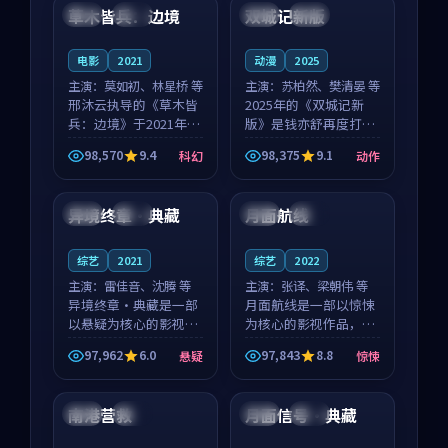
沈意林的对手戏自然克
领衔，高若初担任重要
草木皆兵：边境
双城记新版
泰国
独播
中国
独播
制，让整部影片在悬
角色，戚南柯的叙事
念...
节...
电影
2021
动漫
2025
主演：
莫如初、林星桥 等
主演：
苏柏然、樊清晏 等
邢沐云执导的《草木皆
2025年的《双城记新
兵：边境》于2021年面
版》是钱亦舒再度打磨
世，泰国的城市气质与
的动作佳作。中国大陆
98,570
9.4
98,375
9.1
科幻
动作
校园青春的人物心境共
的取景与沙漠探险的氛
99:42
99:08
同构筑了影片基调。莫
围相互成就，苏柏然与
如初、林星桥用细腻的
樊清晏的对手戏自然克
异境终章·典藏
月面航线
英国
完结
美国
杜比
表演撑起整部科幻电
制，让整部影片在悬念
影...
与...
综艺
2021
综艺
2022
主演：
雷佳音、沈腾 等
主演：
张译、梁朝伟 等
异境终章·典藏是一部
月面航线是一部以惊悚
以悬疑为核心的影视作
为核心的影视作品，围
品，围绕危机、反转与
绕危机、反转与人物成
97,962
6.0
97,843
8.8
悬疑
惊悚
人物成长展开，整体节
长展开，整体节奏紧
99:59
99:30
奏紧凑，值得推荐观
凑，值得推荐观看。
看。
南港营救
月面信号·典藏
日本
完结
韩国
杜比