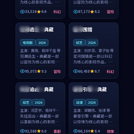
为核心的影视作品，围
以冒险为核心的影视作
绕危机、反转与人物成
品，围绕危机、反转与
33,516
6.6
87,173
6.2
科幻
冒险
长展开，整体节奏紧
人物成长展开，整体节
99:20
99:31
凑，值得推荐观看。
奏紧凑，值得推荐观
看。
狂潮逃生·典藏
星河围猎
日本
杜比
泰国
连载中
电视剧
2024
综艺
2024
主演：
黄渤、易烊千玺 等
主演：
刘亦菲、章子怡 等
狂潮逃生·典藏是一部
星河围猎是一部以科幻
以冒险为核心的影视作
为核心的影视作品，围
品，围绕危机、反转与
绕危机、反转与人物成
95,073
9.3
60,458
6.7
冒险
科幻
人物成长展开，整体节
长展开，整体节奏紧
99:07
99:58
奏紧凑，值得推荐观
凑，值得推荐观看。
看。
失控追凶·典藏
暴雪引擎·典藏
中国
4K
中国
高分
综艺
2024
动漫
2024
主演：
河正宇、易烊千玺
主演：
梁朝伟、张译 等
等
失控追凶·典藏是一部
暴雪引擎·典藏是一部
以喜剧为核心的影视作
以惊悚为核心的影视作
品，围绕危机、反转与
品，围绕危机、反转与
92,568
6.0
66,104
8.4
喜剧
惊悚
人物成长展开，整体节
人物成长展开，整体节