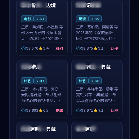
沈意林的对手戏自然克
领衔，高若初担任重要
草木皆兵：边境
双城记新版
泰国
独播
中国
独播
制，让整部影片在悬
角色，戚南柯的叙事
念...
节...
电影
2021
动漫
2025
主演：
莫如初、林星桥 等
主演：
苏柏然、樊清晏 等
邢沐云执导的《草木皆
2025年的《双城记新
兵：边境》于2021年面
版》是钱亦舒再度打磨
世，泰国的城市气质与
的动作佳作。中国大陆
98,570
9.4
98,375
9.1
科幻
动作
校园青春的人物心境共
的取景与沙漠探险的氛
99:38
99:33
同构筑了影片基调。莫
围相互成就，苏柏然与
如初、林星桥用细腻的
樊清晏的对手戏自然克
天际猎局
霓虹列车·典藏
英国
4K
中国
院线
表演撑起整部科幻电
制，让整部影片在悬念
影...
与...
综艺
2017
综艺
2020
主演：
木村拓哉、刘亦菲
主演：
易烊千玺、汤唯 等
等
天际猎局是一部以犯罪
霓虹列车·典藏是一部
为核心的影视作品，围
以动漫为核心的影视作
绕危机、反转与人物成
品，围绕危机、反转与
97,993
6.5
97,971
7.1
犯罪
动漫
长展开，整体节奏紧
人物成长展开，整体节
99:59
99:15
凑，值得推荐观看。
奏紧凑，值得推荐观
看。
危城回响·典藏
星河回声
中国
4K
英国
热播