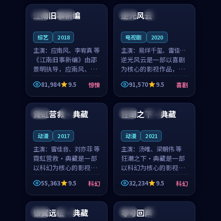
合作演出，影片在情感
纠葛，爱情元素贯穿始
江南旧事新编
逆光风云
日本
院线
日本
热播
层次与现实质感之间
终，节奏稳健而富有张
游...
力，...
综艺
2018
电视剧
2020
主演：
应南风、李宥真 等
主演：
易烊千玺、雷佳音
《江南旧事新编》由邵
等
逆光风云是一部以喜剧
景明执导，应南风、李
为核心的影视作品，围
宥真领衔主演，是一部
绕危机、反转与人物成
81,984
9.5
91,570
9.5
惊悚
喜剧
2018年上映的日本惊悚
长展开，整体节奏紧
99:48
99:47
综艺。影片以邻里温情
凑，值得推荐观看。
为切入，呈现一段从初
霓虹营救·典藏
狂潮之下·典藏
英国
4K
法国
高分
遇到告别都浸着真实
情...
动漫
2017
动漫
2021
主演：
雷佳音、刘亦菲 等
主演：
汤唯、梁朝伟 等
霓虹营救·典藏是一部
狂潮之下·典藏是一部
以科幻为核心的影视作
以科幻为核心的影视作
品，围绕危机、反转与
品，围绕危机、反转与
55,363
9.5
32,234
9.5
科幻
科幻
人物成长展开，整体节
人物成长展开，整体节
99:15
89:27
奏紧凑，值得推荐观
奏紧凑，值得推荐观
看。
看。
银翼远征·典藏
零号回声
美国
热播
泰国
院线