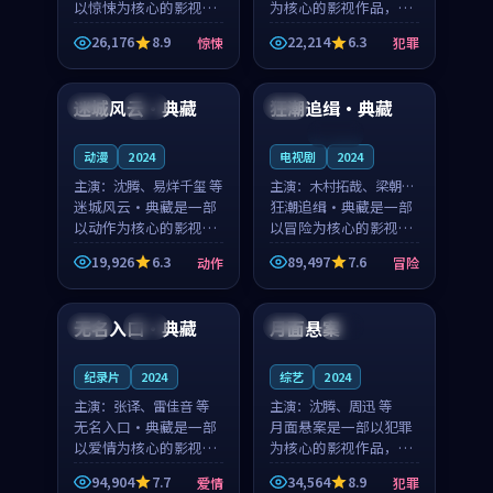
以惊悚为核心的影视作
为核心的影视作品，围
品，围绕危机、反转与
绕危机、反转与人物成
26,176
8.9
22,214
6.3
惊悚
犯罪
人物成长展开，整体节
长展开，整体节奏紧
95:10
99:29
奏紧凑，值得推荐观
凑，值得推荐观看。
看。
迷城风云·典藏
狂潮追缉·典藏
韩国
独播
中国
连载中
动漫
2024
电视剧
2024
主演：
沈腾、易烊千玺 等
主演：
木村拓哉、梁朝伟
迷城风云·典藏是一部
等
狂潮追缉·典藏是一部
以动作为核心的影视作
以冒险为核心的影视作
品，围绕危机、反转与
品，围绕危机、反转与
19,926
6.3
89,497
7.6
动作
冒险
人物成长展开，整体节
人物成长展开，整体节
97:57
99:19
奏紧凑，值得推荐观
奏紧凑，值得推荐观
看。
看。
无名入口·典藏
月面悬案
英国
热播
中国
院线
纪录片
2024
综艺
2024
主演：
张译、雷佳音 等
主演：
沈腾、周迅 等
无名入口·典藏是一部
月面悬案是一部以犯罪
以爱情为核心的影视作
为核心的影视作品，围
品，围绕危机、反转与
绕危机、反转与人物成
94,904
7.7
34,564
8.9
爱情
犯罪
人物成长展开，整体节
长展开，整体节奏紧