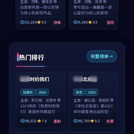
主演：
汤唯、雷佳音 等
主演：
汤唯、张译 等
白昼审判是一部以惊悚
零号追凶·典藏是一部
为核心的影视作品，围
以冒险为核心的影视作
绕危机、反转与人物成
品，围绕危机、反转与
33,204
9.5
9,369
9.5
惊悚
冒险
长展开，整体节奏紧
人物成长展开，整体节
凑，值得推荐观看。
奏紧凑，值得推荐观
看。
热门排行
完整榜单
99:22
99:18
致那时的我们
寻找北极星
中国
4K
中国
4K
纪录片
2019
综艺
2023
主演：
罗见微、沈意林 等
主演：
谢以诺、高若初 等
2019年的《致那时的我
《寻找北极星》是2023
们》是高桥纯再度打磨
年中国香港出品的犯罪
的喜剧佳作。中国大陆
新作，主创团队希望用
98,831
7.8
98,780
9.3
喜剧
犯罪
的取景与都市寓言的氛
公路冒险的故事让观众
99:44
99:40
围相互成就，罗见微与
停下来想一想。谢以诺