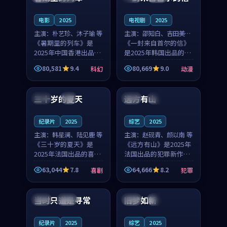
之...
与...
电影
2025
电视剧
2025
主演：
朴艺珍、沐子瑜 等
主演：
邵知白、吉田美琴
《暑期里的列车》是
等
《一封来自首尔的信》
2025年中国香港出品的
是2025年韩国出品的动
科幻新作，主创团队希
漫新作，主创团队希望
80,581
9.4
80,669
9.0
科幻
动漫
望用城市夜归人的故事
用高考往事的故事让观
99:12
99:48
让观众停下来想一想。
众停下来想一想。邵知
朴艺珍领衔，沐子瑜担
白领衔，吉田美琴担任
三十岁的夏天
远方有山
法国
4K
法国
独播
任重要角色，郑书延的
重要角色，谢承南的
叙...
叙...
纪录片
2025
综艺
2025
主演：
韩星澜、陆见鹿 等
主演：
赵砚青、颜以南 等
《三十岁的夏天》是
《远方有山》是2025年
2025年法国出品的喜剧
法国出品的犯罪新作，
新作，主创团队希望用
主创团队希望用高校追
63,044
7.8
64,666
8.2
喜剧
犯罪
深夜电台的故事让观众
梦的故事让观众停下来
99:32
99:08
停下来想一想。韩星澜
想一想。赵砚青领衔，
领衔，陆见鹿担任重要
颜以南担任重要角色，
当时只道是寻常
旧梦如新
泰国
杜比
中国
高分
角色，山田纯一的叙事
山田纯一的叙事节奏
节...
一...
纪录片
2025
综艺
2025