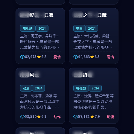
99:33
99:17
奏紧凑，值得推荐观
凑，值得推荐观看。
看。
断桥疑云·典藏
长夜之下·典藏
中国
杜比
韩国
热播
电视剧
2024
电影
2024
主演：
河正宇、易烊千玺
主演：
木村拓哉、梁朝伟
等
断桥疑云·典藏是一部
等
长夜之下·典藏是一部
以爱情为核心的影视作
以爱情为核心的影视作
品，围绕危机、反转与
品，围绕危机、反转与
82,975
9.3
94,863
8.5
爱情
爱情
人物成长展开，整体节
人物成长展开，整体节
99:46
99:43
奏紧凑，值得推荐观
奏紧凑，值得推荐观
看。
看。
南港风云
白昼终章
中国
杜比
中国
杜比
动漫
2024
电视剧
2024
主演：
刘亦菲、汤唯 等
主演：
沈腾、易烊千玺 等
南港风云是一部以动作
白昼终章是一部以动漫
为核心的影视作品，围
为核心的影视作品，围
绕危机、反转与人物成
绕危机、反转与人物成
53,510
6.1
57,181
7.9
动作
动漫
长展开，整体节奏紧
长展开，整体节奏紧
99:36
99:20
凑，值得推荐观看。
凑，值得推荐观看。
日本
院线
泰国
高分