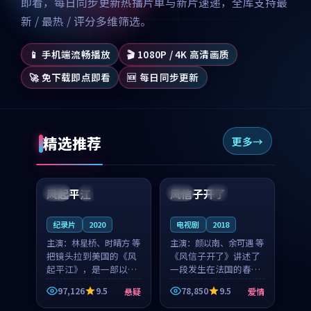
即看，每日同步更新热播片单与新片速递，全库支持最
新 / 最热 / 评分多维筛选。
📱 手机端流畅播放
🎬 1080P / 4K 高清画质
🚀 免下载即点即看
🆕 每日同步更新
精选推荐
更多
99:07
99:21
风起平江
风信子开了
美国
完结
法国
4K
纪录片
2020
电视剧
2018
主演：
林星桥、时晴方 等
主演：
颜以南、余可遇 等
把镜头拉到美国的《风
《风信子开了》讲述了
起平江》，是一部以时
一段发生在法国的春日
光记忆为底色的悬疑作
漫步故事。颜以南饰演
97,126
9.5
78,850
9.5
悬疑
爱情
品。林星桥和时晴方贡
的主角与余可遇的角色
99:53
99:55
献了2020年颇受关注的
因一场意外卷入更深的