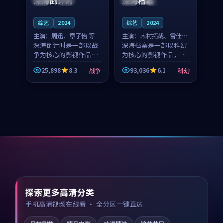
深海倒计时
深海档案
综艺
2024
综艺
2024
主演：
周迅、章子怡 等
主演：
木村拓哉、雷佳音
深海倒计时是一部以战
等
深海档案是一部以科幻
争为核心的影视作品，
为核心的影视作品，围
围绕危机、反转与人物
绕危机、反转与人物成
25,898
8.3
93,036
6.1
战争
科幻
成长展开，整体节奏紧
长展开，整体节奏紧
凑，值得推荐观看。
凑，值得推荐观看。
探索更多高清分类
手机高清视频在线看 · 全分区一键直达