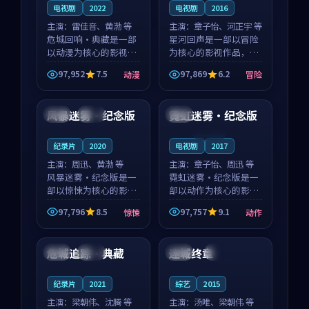
电视剧
2022
电视剧
2016
主演：
雷佳音、黄渤 等
主演：
章子怡、河正宇 等
危城回响·典藏是一部
星河回声是一部以冒险
以动漫为核心的影视作
为核心的影视作品，围
品，围绕危机、反转与
绕危机、反转与人物成
97,952
7.5
97,869
6.2
动漫
冒险
人物成长展开，整体节
长展开，整体节奏紧
97:59
99:31
奏紧凑，值得推荐观
凑，值得推荐观看。
看。
风暴迷雾·纪念版
霓虹迷雾·纪念版
法国
完结
美国
连载中
纪录片
2020
电视剧
2017
主演：
周迅、黄渤 等
主演：
章子怡、周迅 等
风暴迷雾·纪念版是一
霓虹迷雾·纪念版是一
部以惊悚为核心的影视
部以动作为核心的影视
作品，围绕危机、反转
作品，围绕危机、反转
97,796
8.5
97,757
9.1
惊悚
动作
与人物成长展开，整体
与人物成长展开，整体
99:23
94:07
节奏紧凑，值得推荐观
节奏紧凑，值得推荐观
看。
看。
危城追踪·典藏
迷城终章
韩国
热播
日本
4K
纪录片
2021
综艺
2015
主演：
梁朝伟、沈腾 等
主演：
汤唯、梁朝伟 等