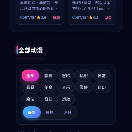
危城追踪·典藏是一部
迷城终章是一部以战争
以悬疑为核心的影视作
为核心的影视作品，围
品，围绕危机、反转与
绕危机、反转与人物成
97,754
8.6
97,754
6.8
悬疑
战争
人物成长展开，整体节
长展开，整体节奏紧
奏紧凑，值得推荐观
凑，值得推荐观看。
看。
全部动漫
全部
恋爱
冒险
机甲
日常
悬疑
美食
音乐
武侠
科幻
魔法
奇幻
运动
最新
最热
评分