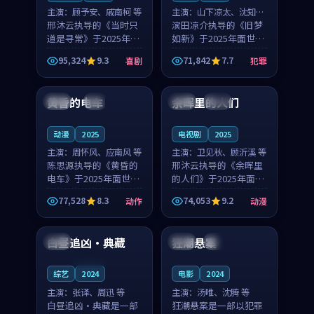
主演：
顾予安、戚南柯 等
主演：
山下凉太、沈知韵
邢沐云执导的《当时只
等
滨田凉介执导的《旧梦
道是寻常》于2025年面
如新》于2025年面世，
世，泰国的城市气质与
中国台湾的城市气质与
95,324
9.3
71,842
7.7
喜剧
犯罪
母女情深的人物心境共
异国相遇的人物心境共
99:20
99:56
同构筑了影片基调。顾
同构筑了影片基调。山
予安、戚南柯用细腻的
下凉太、沈知韵用细腻
黄昏的电车
余晖里的人们
日本
4K
泰国
完结
表演撑起整部喜剧电
的表演撑起整部犯罪
影...
电...
动漫
2025
电视剧
2025
主演：
周怀风、应南风 等
主演：
卫见秋、顾沂溪 等
陈思源执导的《黄昏的
邢沐云执导的《余晖里
电车》于2025年面世，
的人们》于2025年面
日本的城市气质与渔村
世，泰国的城市气质与
77,528
8.3
74,053
9.2
动作
动漫
故事的人物心境共同构
小镇生活的人物心境共
99:44
99:04
筑了影片基调。周怀
同构筑了影片基调。卫
风、应南风用细腻的表
见秋、顾沂溪用细腻的
白昼追凶·典藏
狂潮悬案
法国
中国
完结
演撑起整部动作电影，
表演撑起整部动漫电
剧...
影，...
连载中
综艺
2024
电影
2024
主演：
张译、周迅 等
主演：
汤唯、沈腾 等
白昼追凶·典藏是一部
狂潮悬案是一部以犯罪