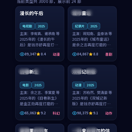
99:16
99:52
当前类型共
3000
部，展示前
24
部
漫长的午后
城市童话
中国
高分
美国
院线
电视剧
2025
纪录片
2025
主演：
李宥真、谢承南 等
主演：
蒋知南、金泰浩 等
2025年的《漫长的午
2025年的《城市童话》
后》是钱亦舒再度打磨
是余之言再度打磨的喜
的动漫佳作。中国大陆
剧佳作。美国的取景与
89,347
8.4
84,867
8.8
动漫
喜剧
的取景与海岛日常的氛
历史战争的氛围相互成
99:04
99:40
围相互成就，李宥真与
就，蒋知南与金泰浩的
谢承南的对手戏自然克
对手戏自然克制，让整
旧巷新生
双城记新版
英国
完结
中国
独播
制，让整部影片在悬念
部影片在悬念与温度
与...
之...
电影
2025
动漫
2025
主演：
余之言、季棠夏 等
主演：
苏柏然、樊清晏 等
2025年的《旧巷新生》
2025年的《双城记新
是金正勋再度打磨的科
版》是钱亦舒再度打磨
幻佳作。英国的取景与
的动作佳作。中国大陆
65,063
9.2
98,375
9.1
科幻
动作
雨夜物语的氛围相互成
的取景与沙漠探险的氛
99:24
99:36
就，余之言与季棠夏的
围相互成就，苏柏然与
对手戏自然克制，让整
樊清晏的对手戏自然克
暑期里的列车
一封来自首尔的信
中国
杜比
韩国
热播
部影片在悬念与温度
制，让整部影片在悬念