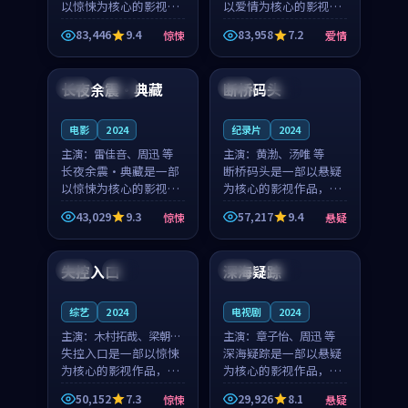
以惊悚为核心的影视作
以爱情为核心的影视作
品，围绕危机、反转与
品，围绕危机、反转与
83,446
9.4
83,958
7.2
惊悚
爱情
人物成长展开，整体节
人物成长展开，整体节
88:43
99:02
奏紧凑，值得推荐观
奏紧凑，值得推荐观
看。
看。
长夜余震·典藏
断桥码头
中国
独播
日本
高分
电影
2024
纪录片
2024
主演：
雷佳音、周迅 等
主演：
黄渤、汤唯 等
长夜余震·典藏是一部
断桥码头是一部以悬疑
以惊悚为核心的影视作
为核心的影视作品，围
品，围绕危机、反转与
绕危机、反转与人物成
43,029
9.3
57,217
9.4
惊悚
悬疑
人物成长展开，整体节
长展开，整体节奏紧
99:31
99:00
奏紧凑，值得推荐观
凑，值得推荐观看。
看。
失控入口
深海疑踪
日本
院线
泰国
高分
综艺
2024
电视剧
2024
主演：
木村拓哉、梁朝伟
主演：
章子怡、周迅 等
等
失控入口是一部以惊悚
深海疑踪是一部以悬疑
为核心的影视作品，围
为核心的影视作品，围
绕危机、反转与人物成
绕危机、反转与人物成
50,152
7.3
29,926
8.1
惊悚
悬疑
长展开，整体节奏紧
长展开，整体节奏紧