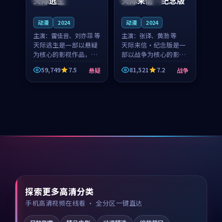
天际逃生
天际来信·纪念版
动漫
2024
动漫
2024
主演：
雷佳音、刘亦菲 等
主演：
张译、黄渤 等
天际逃生是一部以悬疑
天际来信·纪念版是一
为核心的影视作品，围
部以战争为核心的影视
绕危机、反转与人物成
作品，围绕危机、反转
59,749
7.5
81,521
7.2
悬疑
战争
长展开，整体节奏紧
与人物成长展开，整体
凑，值得推荐观看。
节奏紧凑，值得推荐观
看。
探索更多高清分类
手机高清视频在线看 · 全分区一键直达