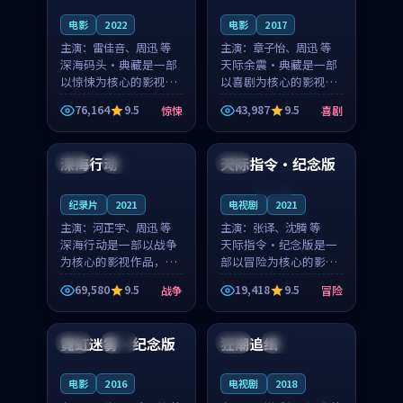
电影
2022
电影
2017
主演：
雷佳音、周迅 等
主演：
章子怡、周迅 等
深海码头·典藏是一部
天际余震·典藏是一部
以惊悚为核心的影视作
以喜剧为核心的影视作
品，围绕危机、反转与
品，围绕危机、反转与
76,164
9.5
43,987
9.5
惊悚
喜剧
人物成长展开，整体节
人物成长展开，整体节
99:55
99:25
奏紧凑，值得推荐观
奏紧凑，值得推荐观
看。
看。
深海行动
天际指令·纪念版
英国
院线
泰国
连载中
纪录片
2021
电视剧
2021
主演：
河正宇、周迅 等
主演：
张译、沈腾 等
深海行动是一部以战争
天际指令·纪念版是一
为核心的影视作品，围
部以冒险为核心的影视
绕危机、反转与人物成
作品，围绕危机、反转
69,580
9.5
19,418
9.5
战争
冒险
长展开，整体节奏紧
与人物成长展开，整体
99:21
99:45
凑，值得推荐观看。
节奏紧凑，值得推荐观
看。
霓虹迷雾·纪念版
狂潮追缉
英国
完结
中国
独播
电影
2016
电视剧
2018