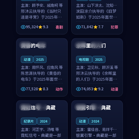
主演：
顾予安、戚南柯 等
主演：
山下凉太、沈知韵
邢沐云执导的《当时只
等
滨田凉介执导的《旧梦
道是寻常》于2025年面
如新》于2025年面世，
世，泰国的城市气质与
中国台湾的城市气质与
95,324
9.3
71,842
7.7
喜剧
犯罪
母女情深的人物心境共
异国相遇的人物心境共
99:20
99:56
同构筑了影片基调。顾
同构筑了影片基调。山
予安、戚南柯用细腻的
下凉太、沈知韵用细腻
黄昏的电车
余晖里的人们
日本
4K
泰国
完结
表演撑起整部喜剧电
的表演撑起整部犯罪
影...
电...
动漫
2025
电视剧
2025
主演：
周怀风、应南风 等
主演：
卫见秋、顾沂溪 等
陈思源执导的《黄昏的
邢沐云执导的《余晖里
电车》于2025年面世，
的人们》于2025年面
日本的城市气质与渔村
世，泰国的城市气质与
77,528
8.3
74,053
9.2
动作
动漫
故事的人物心境共同构
小镇生活的人物心境共
99:58
99:08
筑了影片基调。周怀
同构筑了影片基调。卫
风、应南风用细腻的表
见秋、顾沂溪用细腻的
霓虹信号·典藏
银翼引擎·典藏
日本
高分
英国
独播
演撑起整部动作电影，
表演撑起整部动漫电
剧...
影，...
纪录片
2024
动漫
2024
主演：
河正宇、汤唯 等
主演：
雷佳音、易烊千玺
霓虹信号·典藏是一部
等
银翼引擎·典藏是一部