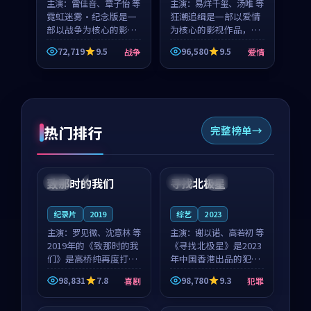
主演：
雷佳音、章子怡 等
主演：
易烊千玺、汤唯 等
霓虹迷雾·纪念版是一
狂潮追缉是一部以爱情
部以战争为核心的影视
为核心的影视作品，围
作品，围绕危机、反转
绕危机、反转与人物成
72,719
9.5
96,580
9.5
战争
爱情
与人物成长展开，整体
长展开，整体节奏紧
节奏紧凑，值得推荐观
凑，值得推荐观看。
看。
热门排行
完整榜单
99:22
99:18
致那时的我们
寻找北极星
中国
4K
中国
4K
纪录片
2019
综艺
2023
主演：
罗见微、沈意林 等
主演：
谢以诺、高若初 等
2019年的《致那时的我
《寻找北极星》是2023
们》是高桥纯再度打磨
年中国香港出品的犯罪
的喜剧佳作。中国大陆
新作，主创团队希望用
98,831
7.8
98,780
9.3
喜剧
犯罪
的取景与都市寓言的氛
公路冒险的故事让观众
99:44
99:40
围相互成就，罗见微与
停下来想一想。谢以诺