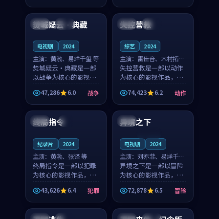
98:20
99:43
凑，值得推荐观看。
凑，值得推荐观看。
焚城疑云·典藏
失控营救
中国
高分
泰国
完结
电视剧
2024
综艺
2024
主演：
黄渤、易烊千玺 等
主演：
雷佳音、木村拓哉
焚城疑云·典藏是一部
等
失控营救是一部以动作
以战争为核心的影视作
为核心的影视作品，围
品，围绕危机、反转与
绕危机、反转与人物成
47,286
6.0
74,423
6.2
战争
动作
人物成长展开，整体节
长展开，整体节奏紧
99:18
99:40
奏紧凑，值得推荐观
凑，值得推荐观看。
看。
终局指令
异境之下
韩国
4K
英国
连载中
纪录片
2024
电视剧
2024
主演：
黄渤、张译 等
主演：
刘亦菲、易烊千玺
终局指令是一部以犯罪
等
异境之下是一部以冒险
为核心的影视作品，围
为核心的影视作品，围
绕危机、反转与人物成
绕危机、反转与人物成
43,626
6.4
72,878
6.5
犯罪
冒险
长展开，整体节奏紧
长展开，整体节奏紧
99:40
99:01
凑，值得推荐观看。
凑，值得推荐观看。
英国
热播
中国
院线