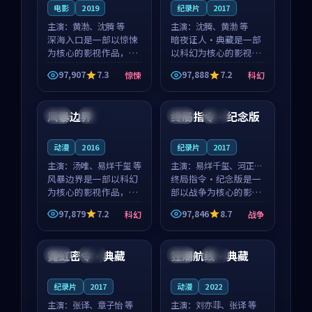
电影
2019
纪录片
2017
主演：
黄渤、沈腾 等
主演：
沈腾、黄渤 等
深海入口是一部以惊悚
暗夜证人·典藏是一部
为核心的影视作品，围
以科幻为核心的影视作
绕危机、反转与人物成
品，围绕危机、反转与
97,907
7.3
97,888
7.2
惊悚
科幻
长展开，整体节奏紧
人物成长展开，整体节
99:59
99:42
凑，值得推荐观看。
奏紧凑，值得推荐观
看。
风暴边界
终局指令·纪念版
泰国
完结
中国
院线
动漫
2016
纪录片
2017
主演：
汤唯、易烊千玺 等
主演：
易烊千玺、河正宇
风暴边界是一部以科幻
等
终局指令·纪念版是一
为核心的影视作品，围
部以战争为核心的影视
绕危机、反转与人物成
作品，围绕危机、反转
97,879
7.2
97,846
8.7
科幻
战争
长展开，整体节奏紧
与人物成长展开，整体
88:14
99:40
凑，值得推荐观看。
节奏紧凑，值得推荐观
看。
霓虹密令·典藏
狂潮航线·典藏
中国
完结
中国
独播
纪录片
2017
动漫
2022
主演：
张译、章子怡 等
主演：
刘亦菲、张译 等