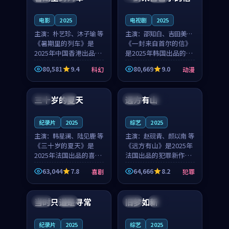
之...
与...
电影
2025
电视剧
2025
主演：
朴艺珍、沐子瑜 等
主演：
邵知白、吉田美琴
《暑期里的列车》是
等
《一封来自首尔的信》
2025年中国香港出品的
是2025年韩国出品的动
科幻新作，主创团队希
漫新作，主创团队希望
80,581
9.4
80,669
9.0
科幻
动漫
望用城市夜归人的故事
用高考往事的故事让观
99:12
99:48
让观众停下来想一想。
众停下来想一想。邵知
朴艺珍领衔，沐子瑜担
白领衔，吉田美琴担任
三十岁的夏天
远方有山
法国
4K
法国
独播
任重要角色，郑书延的
重要角色，谢承南的
叙...
叙...
纪录片
2025
综艺
2025
主演：
韩星澜、陆见鹿 等
主演：
赵砚青、颜以南 等
《三十岁的夏天》是
《远方有山》是2025年
2025年法国出品的喜剧
法国出品的犯罪新作，
新作，主创团队希望用
主创团队希望用高校追
63,044
7.8
64,666
8.2
喜剧
犯罪
深夜电台的故事让观众
梦的故事让观众停下来
99:32
99:08
停下来想一想。韩星澜
想一想。赵砚青领衔，
领衔，陆见鹿担任重要
颜以南担任重要角色，
当时只道是寻常
旧梦如新
泰国
杜比
中国
高分
角色，山田纯一的叙事
山田纯一的叙事节奏
节...
一...
纪录片
2025
综艺
2025