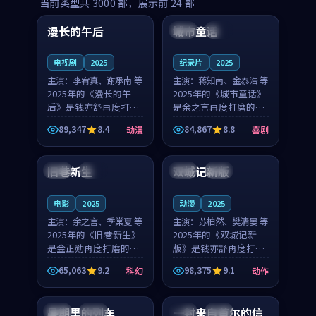
99:16
99:52
当前类型共
3000
部，展示前
24
部
漫长的午后
城市童话
中国
高分
美国
院线
电视剧
2025
纪录片
2025
主演：
李宥真、谢承南 等
主演：
蒋知南、金泰浩 等
2025年的《漫长的午
2025年的《城市童话》
后》是钱亦舒再度打磨
是余之言再度打磨的喜
的动漫佳作。中国大陆
剧佳作。美国的取景与
89,347
8.4
84,867
8.8
动漫
喜剧
的取景与海岛日常的氛
历史战争的氛围相互成
99:04
99:40
围相互成就，李宥真与
就，蒋知南与金泰浩的
谢承南的对手戏自然克
对手戏自然克制，让整
旧巷新生
双城记新版
英国
完结
中国
独播
制，让整部影片在悬念
部影片在悬念与温度
与...
之...
电影
2025
动漫
2025
主演：
余之言、季棠夏 等
主演：
苏柏然、樊清晏 等
2025年的《旧巷新生》
2025年的《双城记新
是金正勋再度打磨的科
版》是钱亦舒再度打磨
幻佳作。英国的取景与
的动作佳作。中国大陆
65,063
9.2
98,375
9.1
科幻
动作
雨夜物语的氛围相互成
的取景与沙漠探险的氛
99:24
99:36
就，余之言与季棠夏的
围相互成就，苏柏然与
对手戏自然克制，让整
樊清晏的对手戏自然克
暑期里的列车
一封来自首尔的信
中国
杜比
韩国
热播
部影片在悬念与温度
制，让整部影片在悬念