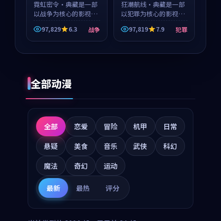
霓虹密令·典藏是一部
狂潮航线·典藏是一部
以战争为核心的影视作
以犯罪为核心的影视作
品，围绕危机、反转与
品，围绕危机、反转与
97,829
6.3
97,819
7.9
战争
犯罪
人物成长展开，整体节
人物成长展开，整体节
奏紧凑，值得推荐观
奏紧凑，值得推荐观
看。
看。
全部动漫
全部
恋爱
冒险
机甲
日常
悬疑
美食
音乐
武侠
科幻
魔法
奇幻
运动
最新
最热
评分