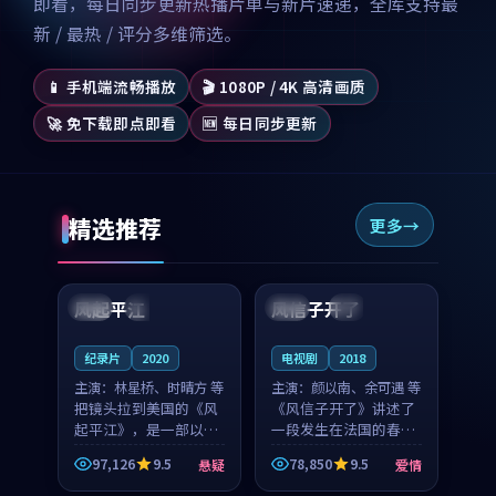
即看，每日同步更新热播片单与新片速递，全库支持最
新 / 最热 / 评分多维筛选。
📱 手机端流畅播放
🎬 1080P / 4K 高清画质
🚀 免下载即点即看
🆕 每日同步更新
精选推荐
更多
99:07
99:21
风起平江
风信子开了
美国
完结
法国
4K
纪录片
2020
电视剧
2018
主演：
林星桥、时晴方 等
主演：
颜以南、余可遇 等
把镜头拉到美国的《风
《风信子开了》讲述了
起平江》，是一部以时
一段发生在法国的春日
光记忆为底色的悬疑作
漫步故事。颜以南饰演
97,126
9.5
78,850
9.5
悬疑
爱情
品。林星桥和时晴方贡
的主角与余可遇的角色
99:53
99:14
献了2020年颇受关注的
因一场意外卷入更深的