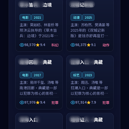
沈意林的对手戏自然克
领衔，高若初担任重要
草木皆兵：边境
双城记新版
泰国
独播
中国
独播
制，让整部影片在悬
角色，戚南柯的叙事
念...
节...
电影
2021
动漫
2025
主演：
莫如初、林星桥 等
主演：
苏柏然、樊清晏 等
邢沐云执导的《草木皆
2025年的《双城记新
兵：边境》于2021年面
版》是钱亦舒再度打磨
世，泰国的城市气质与
的动作佳作。中国大陆
98,570
9.4
98,375
9.1
科幻
动作
校园青春的人物心境共
的取景与沙漠探险的氛
99:41
99:19
同构筑了影片基调。莫
围相互成就，苏柏然与
如初、林星桥用细腻的
樊清晏的对手戏自然克
南港回廊·典藏
狂潮入口·典藏
中国
杜比
美国
杜比
表演撑起整部科幻电
制，让整部影片在悬念
影...
与...
电影
2017
综艺
2023
主演：
易烊千玺、汤唯 等
主演：
周迅、汤唯 等
南港回廊·典藏是一部
狂潮入口·典藏是一部
以犯罪为核心的影视作
以犯罪为核心的影视作
品，围绕危机、反转与
品，围绕危机、反转与
97,976
9.4
97,914
7.9
犯罪
犯罪
人物成长展开，整体节
人物成长展开，整体节
99:57
99:57
奏紧凑，值得推荐观
奏紧凑，值得推荐观
看。
看。
深海入口
暗夜证人·典藏
泰国
4K
中国
独播