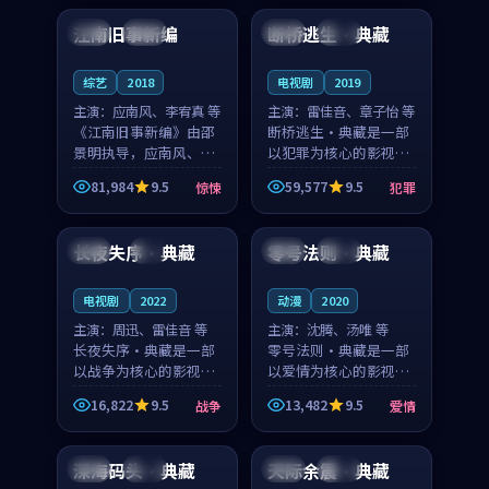
合作演出，影片在情感
纠葛，爱情元素贯穿始
江南旧事新编
断桥逃生·典藏
日本
院线
韩国
杜比
层次与现实质感之间
终，节奏稳健而富有张
游...
力，...
综艺
2018
电视剧
2019
主演：
应南风、李宥真 等
主演：
雷佳音、章子怡 等
《江南旧事新编》由邵
断桥逃生·典藏是一部
景明执导，应南风、李
以犯罪为核心的影视作
宥真领衔主演，是一部
品，围绕危机、反转与
81,984
9.5
59,577
9.5
惊悚
犯罪
2018年上映的日本惊悚
人物成长展开，整体节
99:42
99:45
综艺。影片以邻里温情
奏紧凑，值得推荐观
为切入，呈现一段从初
看。
长夜失序·典藏
零号法则·典藏
法国
4K
日本
完结
遇到告别都浸着真实
情...
电视剧
2022
动漫
2020
主演：
周迅、雷佳音 等
主演：
沈腾、汤唯 等
长夜失序·典藏是一部
零号法则·典藏是一部
以战争为核心的影视作
以爱情为核心的影视作
品，围绕危机、反转与
品，围绕危机、反转与
16,822
9.5
13,482
9.5
战争
爱情
人物成长展开，整体节
人物成长展开，整体节
99:21
99:10
奏紧凑，值得推荐观
奏紧凑，值得推荐观
看。
看。
深海码头·典藏
天际余震·典藏
中国
热播
泰国
院线