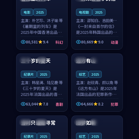
之...
与...
电影
2025
电视剧
2025
主演：
朴艺珍、沐子瑜 等
主演：
邵知白、吉田美琴
《暑期里的列车》是
等
《一封来自首尔的信》
2025年中国香港出品的
是2025年韩国出品的动
科幻新作，主创团队希
漫新作，主创团队希望
80,581
9.4
80,669
9.0
科幻
动漫
望用城市夜归人的故事
用高考往事的故事让观
99:12
99:48
让观众停下来想一想。
众停下来想一想。邵知
朴艺珍领衔，沐子瑜担
白领衔，吉田美琴担任
三十岁的夏天
远方有山
法国
4K
法国
独播
任重要角色，郑书延的
重要角色，谢承南的
叙...
叙...
纪录片
2025
综艺
2025
主演：
韩星澜、陆见鹿 等
主演：
赵砚青、颜以南 等
《三十岁的夏天》是
《远方有山》是2025年
2025年法国出品的喜剧
法国出品的犯罪新作，
新作，主创团队希望用
主创团队希望用高校追
63,044
7.8
64,666
8.2
喜剧
犯罪
深夜电台的故事让观众
梦的故事让观众停下来
99:32
99:08
停下来想一想。韩星澜
想一想。赵砚青领衔，
领衔，陆见鹿担任重要
颜以南担任重要角色，
当时只道是寻常
旧梦如新
泰国
杜比
中国
高分
角色，山田纯一的叙事
山田纯一的叙事节奏
节...
一...
纪录片
2025
综艺
2025