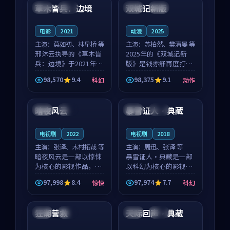
沈意林的对手戏自然克
领衔，高若初担任重要
草木皆兵：边境
双城记新版
泰国
独播
中国
独播
制，让整部影片在悬
角色，戚南柯的叙事
念...
节...
电影
2021
动漫
2025
主演：
莫如初、林星桥 等
主演：
苏柏然、樊清晏 等
邢沐云执导的《草木皆
2025年的《双城记新
兵：边境》于2021年面
版》是钱亦舒再度打磨
世，泰国的城市气质与
的动作佳作。中国大陆
98,570
9.4
98,375
9.1
科幻
动作
校园青春的人物心境共
的取景与沙漠探险的氛
99:06
99:29
同构筑了影片基调。莫
围相互成就，苏柏然与
如初、林星桥用细腻的
樊清晏的对手戏自然克
暗夜风云
暴雪证人·典藏
泰国
杜比
法国
高分
表演撑起整部科幻电
制，让整部影片在悬念
影...
与...
电视剧
2022
电视剧
2018
主演：
张译、木村拓哉 等
主演：
周迅、张译 等
暗夜风云是一部以惊悚
暴雪证人·典藏是一部
为核心的影视作品，围
以科幻为核心的影视作
绕危机、反转与人物成
品，围绕危机、反转与
97,998
8.4
97,974
7.7
惊悚
科幻
长展开，整体节奏紧
人物成长展开，整体节
99:15
99:21
凑，值得推荐观看。
奏紧凑，值得推荐观
看。
狂潮营救
天际回声·典藏
中国
热播
日本
杜比