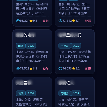
主演：
顾予安、戚南柯 等
主演：
山下凉太、沈知韵
邢沐云执导的《当时只
等
滨田凉介执导的《旧梦
道是寻常》于2025年面
如新》于2025年面世，
世，泰国的城市气质与
中国台湾的城市气质与
95,324
9.3
71,842
7.7
喜剧
犯罪
母女情深的人物心境共
异国相遇的人物心境共
99:20
99:56
同构筑了影片基调。顾
同构筑了影片基调。山
予安、戚南柯用细腻的
下凉太、沈知韵用细腻
黄昏的电车
余晖里的人们
日本
4K
泰国
完结
表演撑起整部喜剧电
的表演撑起整部犯罪
影...
电...
动漫
2025
电视剧
2025
主演：
周怀风、应南风 等
主演：
卫见秋、顾沂溪 等
陈思源执导的《黄昏的
邢沐云执导的《余晖里
电车》于2025年面世，
的人们》于2025年面
日本的城市气质与渔村
世，泰国的城市气质与
77,528
8.3
74,053
9.2
动作
动漫
故事的人物心境共同构
小镇生活的人物心境共
99:20
99:20
筑了影片基调。周怀
同构筑了影片基调。卫
风、应南风用细腻的表
见秋、顾沂溪用细腻的
失控营救
银翼证人
中国
完结
英国
高分
演撑起整部动作电影，
表演撑起整部动漫电
剧...
影，...
动漫
2024
电视剧
2024
主演：
张译、周迅 等
主演：
刘亦菲、周迅 等
失控营救是一部以科幻
银翼证人是一部以悬疑