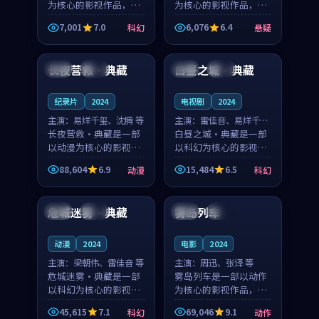
为核心的影视作品，围
为核心的影视作品，围
绕危机、反转与人物成
绕危机、反转与人物成
7,001
7.0
6,076
6.4
科幻
悬疑
长展开，整体节奏紧
长展开，整体节奏紧
98:06
99:54
凑，值得推荐观看。
凑，值得推荐观看。
长夜营救·典藏
白昼之城·典藏
韩国
独播
美国
独播
纪录片
2024
电视剧
2024
主演：
易烊千玺、沈腾 等
主演：
雷佳音、易烊千玺
长夜营救·典藏是一部
等
白昼之城·典藏是一部
以动漫为核心的影视作
以科幻为核心的影视作
品，围绕危机、反转与
品，围绕危机、反转与
88,604
6.9
15,484
6.5
动漫
科幻
人物成长展开，整体节
人物成长展开，整体节
94:44
99:54
奏紧凑，值得推荐观
奏紧凑，值得推荐观
看。
看。
危城迷雾·典藏
雾岛列车
美国
独播
法国
杜比
动漫
2024
电影
2024
主演：
梁朝伟、雷佳音 等
主演：
周迅、张译 等
危城迷雾·典藏是一部
雾岛列车是一部以动作
以科幻为核心的影视作
为核心的影视作品，围
品，围绕危机、反转与
绕危机、反转与人物成
45,615
7.1
69,046
9.1
科幻
动作
人物成长展开，整体节
长展开，整体节奏紧