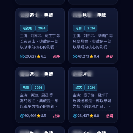
99:41
99:45
奏紧凑，值得推荐观
凑，值得推荐观看。
看。
长夜追击·典藏
风暴悬案·典藏
泰国
4K
韩国
高分
电视剧
2024
电影
2024
主演：
刘亦菲、河正宇 等
主演：
刘亦菲、梁朝伟 等
长夜追击·典藏是一部
风暴悬案·典藏是一部
以战争为核心的影视作
以悬疑为核心的影视作
品，围绕危机、反转与
品，围绕危机、反转与
29,627
6.1
48,273
8.4
战争
悬疑
人物成长展开，整体节
人物成长展开，整体节
99:01
99:58
奏紧凑，值得推荐观
奏紧凑，值得推荐观
看。
看。
雾岛远征·典藏
危城迷雾
韩国
独播
日本
热播
电影
2024
综艺
2024
主演：
黄渤、周迅 等
主演：
章子怡、易烊千玺
雾岛远征·典藏是一部
等
危城迷雾是一部以悬疑
以战争为核心的影视作
为核心的影视作品，围
品，围绕危机、反转与
绕危机、反转与人物成
92,406
8.5
28,437
6.0
战争
悬疑
人物成长展开，整体节
长展开，整体节奏紧
99:10
99:35
奏紧凑，值得推荐观
凑，值得推荐观看。
看。
日本
热播
美国
4K