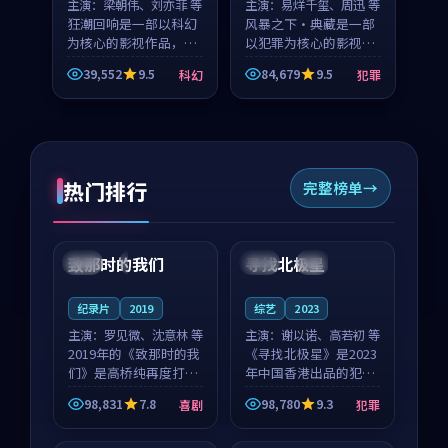
主演：
梁朝伟、刘亦菲 等
主演：
易烊千玺、周迅 等
狂潮回响是一部以科幻
风暴之下·典藏是一部
为核心的影视作品，围
以犯罪为核心的影视作
绕危机、反转与人物成
品，围绕危机、反转与
39,552
9.5
84,679
9.5
科幻
犯罪
长展开，整体节奏紧
人物成长展开，整体节
凑，值得推荐观看。
奏紧凑，值得推荐观
看。
热门排行
完整榜单
99:22
99:18
致那时的我们
寻找北极星
中国
4K
中国
4K
纪录片
2019
综艺
2023
主演：
罗见微、沈意林 等
主演：
谢以诺、高若初 等
2019年的《致那时的我
《寻找北极星》是2023
们》是高桥纯再度打磨
年中国香港出品的犯罪
的喜剧佳作。中国大陆
新作，主创团队希望用
98,831
7.8
98,780
9.3
喜剧
犯罪
的取景与都市寓言的氛
公路冒险的故事让观众
99:44
99:40
围相互成就，罗见微与
停下来想一想。谢以诺