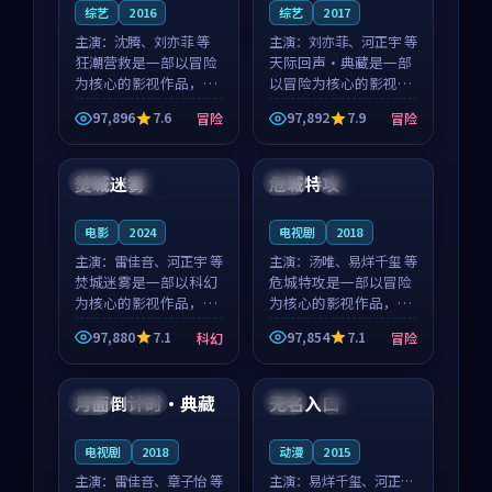
综艺
2016
综艺
2017
主演：
沈腾、刘亦菲 等
主演：
刘亦菲、河正宇 等
狂潮营救是一部以冒险
天际回声·典藏是一部
为核心的影视作品，围
以冒险为核心的影视作
绕危机、反转与人物成
品，围绕危机、反转与
97,896
7.6
97,892
7.9
冒险
冒险
长展开，整体节奏紧
人物成长展开，整体节
99:54
99:50
凑，值得推荐观看。
奏紧凑，值得推荐观
看。
焚城迷雾
危城特攻
中国
杜比
法国
独播
电影
2024
电视剧
2018
主演：
雷佳音、河正宇 等
主演：
汤唯、易烊千玺 等
焚城迷雾是一部以科幻
危城特攻是一部以冒险
为核心的影视作品，围
为核心的影视作品，围
绕危机、反转与人物成
绕危机、反转与人物成
97,880
7.1
97,854
7.1
科幻
冒险
长展开，整体节奏紧
长展开，整体节奏紧
92:28
99:21
凑，值得推荐观看。
凑，值得推荐观看。
月面倒计时·典藏
无名入口
美国
杜比
日本
院线
电视剧
2018
动漫
2015
主演：
雷佳音、章子怡 等
主演：
易烊千玺、河正宇