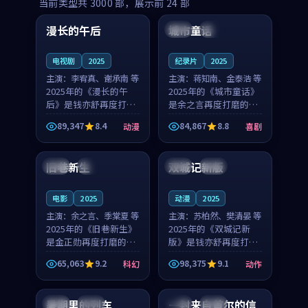
99:16
99:52
当前类型共
3000
部，展示前
24
部
漫长的午后
城市童话
中国
高分
美国
院线
电视剧
2025
纪录片
2025
主演：
李宥真、谢承南 等
主演：
蒋知南、金泰浩 等
2025年的《漫长的午
2025年的《城市童话》
后》是钱亦舒再度打磨
是余之言再度打磨的喜
的动漫佳作。中国大陆
剧佳作。美国的取景与
89,347
8.4
84,867
8.8
动漫
喜剧
的取景与海岛日常的氛
历史战争的氛围相互成
99:04
99:40
围相互成就，李宥真与
就，蒋知南与金泰浩的
谢承南的对手戏自然克
对手戏自然克制，让整
旧巷新生
双城记新版
英国
完结
中国
独播
制，让整部影片在悬念
部影片在悬念与温度
与...
之...
电影
2025
动漫
2025
主演：
余之言、季棠夏 等
主演：
苏柏然、樊清晏 等
2025年的《旧巷新生》
2025年的《双城记新
是金正勋再度打磨的科
版》是钱亦舒再度打磨
幻佳作。英国的取景与
的动作佳作。中国大陆
65,063
9.2
98,375
9.1
科幻
动作
雨夜物语的氛围相互成
的取景与沙漠探险的氛
99:24
99:36
就，余之言与季棠夏的
围相互成就，苏柏然与
对手戏自然克制，让整
樊清晏的对手戏自然克
暑期里的列车
一封来自首尔的信
中国
杜比
韩国
热播
部影片在悬念与温度
制，让整部影片在悬念