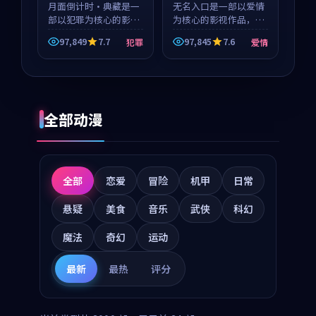
月面倒计时·典藏是一
等
无名入口是一部以爱情
部以犯罪为核心的影视
为核心的影视作品，围
作品，围绕危机、反转
绕危机、反转与人物成
97,849
7.7
97,845
7.6
犯罪
爱情
与人物成长展开，整体
长展开，整体节奏紧
节奏紧凑，值得推荐观
凑，值得推荐观看。
看。
全部动漫
全部
恋爱
冒险
机甲
日常
悬疑
美食
音乐
武侠
科幻
魔法
奇幻
运动
最新
最热
评分