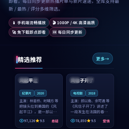
即看，每日同步更新热播片单与新片速递，全库支持最
新 / 最热 / 评分多维筛选。
📱 手机端流畅播放
🎬 1080P / 4K 高清画质
🚀 免下载即点即看
🆕 每日同步更新
精选推荐
更多
99:07
99:21
风起平江
风信子开了
美国
完结
法国
4K
纪录片
2020
电视剧
2018
主演：
林星桥、时晴方 等
主演：
颜以南、余可遇 等
把镜头拉到美国的《风
《风信子开了》讲述了
起平江》，是一部以时
一段发生在法国的春日
光记忆为底色的悬疑作
漫步故事。颜以南饰演
97,126
9.5
78,850
9.5
悬疑
爱情
品。林星桥和时晴方贡
的主角与余可遇的角色
99:53
99:21
献了2020年颇受关注的
因一场意外卷入更深的