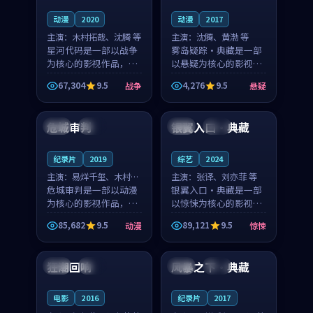
动漫
2020
动漫
2017
主演：
木村拓哉、沈腾 等
主演：
沈腾、黄渤 等
星河代码是一部以战争
雾岛疑踪·典藏是一部
为核心的影视作品，围
以悬疑为核心的影视作
绕危机、反转与人物成
品，围绕危机、反转与
67,304
9.5
4,276
9.5
战争
悬疑
长展开，整体节奏紧
人物成长展开，整体节
99:35
99:02
凑，值得推荐观看。
奏紧凑，值得推荐观
看。
危城审判
银翼入口·典藏
中国
杜比
美国
杜比
纪录片
2019
综艺
2024
主演：
易烊千玺、木村拓
主演：
张译、刘亦菲 等
哉 等
危城审判是一部以动漫
银翼入口·典藏是一部
为核心的影视作品，围
以惊悚为核心的影视作
绕危机、反转与人物成
品，围绕危机、反转与
85,682
9.5
89,121
9.5
动漫
惊悚
长展开，整体节奏紧
人物成长展开，整体节
99:15
91:50
凑，值得推荐观看。
奏紧凑，值得推荐观
看。
狂潮回响
风暴之下·典藏
泰国
杜比
中国
杜比
电影
2016
纪录片
2017