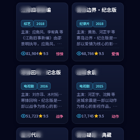
合作演出，影片在情感
纠葛，爱情元素贯穿始
江南旧事新编
雾岛边界·纪念版
日本
院线
英国
层次与现实质感之间
终，节奏稳健而富有张
游...
力，...
连载中
综艺
2018
纪录片
2018
主演：
应南风、李宥真 等
主演：
黄渤、河正宇 等
《江南旧事新编》由邵
雾岛边界·纪念版是一
景明执导，应南风、李
部以爱情为核心的影视
宥真领衔主演，是一部
作品，围绕危机、反转
81,984
9.5
68,766
9.5
惊悚
爱情
2018年上映的日本惊悚
与人物成长展开，整体
99:46
99:26
综艺。影片以邻里温情
节奏紧凑，值得推荐观
为切入，呈现一段从初
看。
寒锋回响·纪念版
迷城余震
韩国
杜比
美国
4K
遇到告别都浸着真实
情...
电视剧
2016
电视剧
2015
主演：
刘亦菲、木村拓哉
主演：
河正宇、沈腾 等
等
寒锋回响·纪念版是一
迷城余震是一部以动作
部以战争为核心的影视
为核心的影视作品，围
作品，围绕危机、反转
绕危机、反转与人物成
51,723
9.5
17,745
9.5
战争
动作
与人物成长展开，整体
长展开，整体节奏紧
92:13
99:41
节奏紧凑，值得推荐观
凑，值得推荐观看。
看。
星河代码
雾岛疑踪·典藏
英国
杜比
泰国
完结