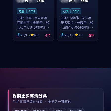
狂潮失序·典藏
无名追凶·典藏
电影
2024
动漫
2024
主演：
黄渤、雷佳音 等
主演：
梁朝伟、周迅 等
狂潮失序·典藏是一部
无名追凶·典藏是一部
以动作为核心的影视作
以冒险为核心的影视作
品，围绕危机、反转与
品，围绕危机、反转与
76,922
6.0
20,310
7.7
动作
冒险
人物成长展开，整体节
人物成长展开，整体节
奏紧凑，值得推荐观
奏紧凑，值得推荐观
看。
看。
探索更多高清分类
手机高清视频在线看 · 全分区一键直达