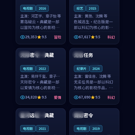
电视剧
2016
综艺
2015
主演：
河正宇、章子怡 等
主演：
黄渤、沈腾 等
雾岛疑云·典藏是一部
危城逃生·纪念版是一
以冒险为核心的影视作
部以科幻为核心的影视
品，围绕危机、反转与
作品，围绕危机、反转
29,353
9.5
67,617
9.5
冒险
科幻
人物成长展开，整体节
与人物成长展开，整体
99:42
99:35
奏紧凑，值得推荐观
节奏紧凑，值得推荐观
看。
看。
天际密令·典藏
无名任务
中国
独播
泰国
连载中
电视剧
2022
纪录片
2024
主演：
易烊千玺、章子怡
主演：
雷佳音、沈腾 等
等
天际密令·典藏是一部
无名任务是一部以科幻
以爱情为核心的影视作
为核心的影视作品，围
品，围绕危机、反转与
绕危机、反转与人物成
34,820
9.5
67,690
9.5
爱情
科幻
人物成长展开，整体节
长展开，整体节奏紧
99:22
99:07
奏紧凑，值得推荐观
凑，值得推荐观看。
看。
星河远征·典藏
霓虹密令
中国
杜比
泰国
连载中
电视剧
2021
电视剧
2019