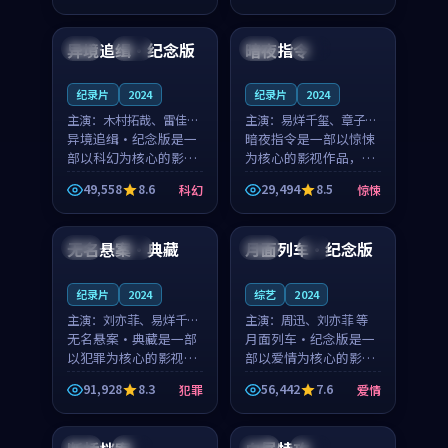
99:15
99:32
凑，值得推荐观看。
奏紧凑，值得推荐观
看。
异境追缉·纪念版
暗夜指令
中国
完结
韩国
完结
纪录片
2024
纪录片
2024
主演：
木村拓哉、雷佳音
主演：
易烊千玺、章子怡
等
异境追缉·纪念版是一
等
暗夜指令是一部以惊悚
部以科幻为核心的影视
为核心的影视作品，围
作品，围绕危机、反转
绕危机、反转与人物成
49,558
8.6
29,494
8.5
科幻
惊悚
与人物成长展开，整体
长展开，整体节奏紧
99:44
99:11
节奏紧凑，值得推荐观
凑，值得推荐观看。
看。
无名悬案·典藏
月面列车·纪念版
韩国
完结
中国
4K
纪录片
2024
综艺
2024
主演：
刘亦菲、易烊千玺
主演：
周迅、刘亦菲 等
等
无名悬案·典藏是一部
月面列车·纪念版是一
以犯罪为核心的影视作
部以爱情为核心的影视
品，围绕危机、反转与
作品，围绕危机、反转
91,928
8.3
56,442
7.6
犯罪
爱情
人物成长展开，整体节
与人物成长展开，整体
99:53
99:14
奏紧凑，值得推荐观
节奏紧凑，值得推荐观
看。
看。
中国
杜比
韩国
高分