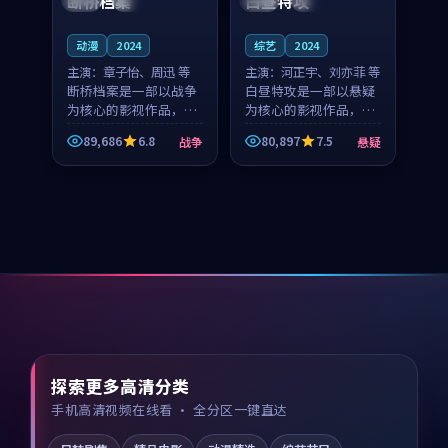
断桥档案
白昼特攻
动漫
2024
综艺
2024
主演：
章子怡、周迅 等
主演：
河正宇、刘亦菲 等
断桥档案是一部以战争
白昼特攻是一部以悬疑
为核心的影视作品，围
为核心的影视作品，围
绕危机、反转与人物成
绕危机、反转与人物成
89,686
6.8
80,897
7.5
战争
悬疑
长展开，整体节奏紧
长展开，整体节奏紧
凑，值得推荐观看。
凑，值得推荐观看。
探索更多高清分类
手机高清视频在线看 · 全分区一键直达