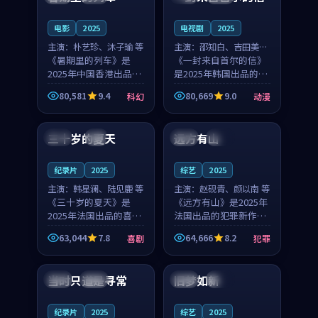
之...
与...
电影
2025
电视剧
2025
主演：
朴艺珍、沐子瑜 等
主演：
邵知白、吉田美琴
《暑期里的列车》是
等
《一封来自首尔的信》
2025年中国香港出品的
是2025年韩国出品的动
科幻新作，主创团队希
漫新作，主创团队希望
80,581
9.4
80,669
9.0
科幻
动漫
望用城市夜归人的故事
用高考往事的故事让观
99:12
99:48
让观众停下来想一想。
众停下来想一想。邵知
朴艺珍领衔，沐子瑜担
白领衔，吉田美琴担任
三十岁的夏天
远方有山
法国
4K
法国
独播
任重要角色，郑书延的
重要角色，谢承南的
叙...
叙...
纪录片
2025
综艺
2025
主演：
韩星澜、陆见鹿 等
主演：
赵砚青、颜以南 等
《三十岁的夏天》是
《远方有山》是2025年
2025年法国出品的喜剧
法国出品的犯罪新作，
新作，主创团队希望用
主创团队希望用高校追
63,044
7.8
64,666
8.2
喜剧
犯罪
深夜电台的故事让观众
梦的故事让观众停下来
99:32
99:08
停下来想一想。韩星澜
想一想。赵砚青领衔，
领衔，陆见鹿担任重要
颜以南担任重要角色，
当时只道是寻常
旧梦如新
泰国
杜比
中国
高分
角色，山田纯一的叙事
山田纯一的叙事节奏
节...
一...
纪录片
2025
综艺
2025