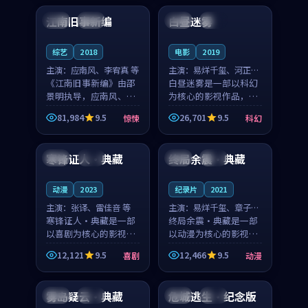
合作演出，影片在情感
纠葛，爱情元素贯穿始
江南旧事新编
白昼迷雾
日本
院线
泰国
杜比
层次与现实质感之间
终，节奏稳健而富有张
游...
力，...
综艺
2018
电影
2019
主演：
应南风、李宥真 等
主演：
易烊千玺、河正宇
《江南旧事新编》由邵
等
白昼迷雾是一部以科幻
景明执导，应南风、李
为核心的影视作品，围
宥真领衔主演，是一部
绕危机、反转与人物成
81,984
9.5
26,701
9.5
惊悚
科幻
2018年上映的日本惊悚
长展开，整体节奏紧
95:06
99:31
综艺。影片以邻里温情
凑，值得推荐观看。
为切入，呈现一段从初
寒锋证人·典藏
终局余震·典藏
日本
完结
泰国
院线
遇到告别都浸着真实
情...
动漫
2023
纪录片
2021
主演：
张译、雷佳音 等
主演：
易烊千玺、章子怡
寒锋证人·典藏是一部
等
终局余震·典藏是一部
以喜剧为核心的影视作
以动漫为核心的影视作
品，围绕危机、反转与
品，围绕危机、反转与
12,121
9.5
12,466
9.5
喜剧
动漫
人物成长展开，整体节
人物成长展开，整体节
99:23
99:13
奏紧凑，值得推荐观
奏紧凑，值得推荐观
看。
看。
雾岛疑云·典藏
危城逃生·纪念版
美国
高分
泰国
热播