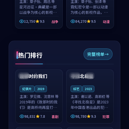
主演：
章子怡、周迅 等
主演：
章子怡、张译 等
星河远征·典藏是一部
霓虹密令是一部以动漫
以战争为核心的影视作
为核心的影视作品，围
品，围绕危机、反转与
绕危机、反转与人物成
12,750
9.5
84,270
9.5
战争
动漫
人物成长展开，整体节
长展开，整体节奏紧
奏紧凑，值得推荐观
凑，值得推荐观看。
看。
热门排行
完整榜单
99:22
99:18
致那时的我们
寻找北极星
中国
4K
中国
4K
纪录片
2019
综艺
2023
主演：
罗见微、沈意林 等
主演：
谢以诺、高若初 等
2019年的《致那时的我
《寻找北极星》是2023
们》是高桥纯再度打磨
年中国香港出品的犯罪
的喜剧佳作。中国大陆
新作，主创团队希望用
98,831
7.8
98,780
9.3
喜剧
犯罪
的取景与都市寓言的氛
公路冒险的故事让观众
99:44
99:40
围相互成就，罗见微与
停下来想一想。谢以诺