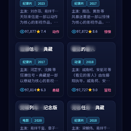
纪录片
2023
纪录片
2017
主演：
刘亦菲、易烊千玺
主演：
周迅、黄渤 等
等
天际来信是一部以动作
风暴迷雾是一部以惊悚
为核心的影视作品，围
为核心的影视作品，围
绕危机、反转与人物成
绕危机、反转与人物成
97,877
7.4
97,872
8.6
动作
惊悚
长展开，整体节奏紧
长展开，整体节奏紧
99:09
99:05
凑，值得推荐观看。
凑，值得推荐观看。
狂潮信号·典藏
看见的客人
韩国
杜比
泰国
完结
纪录片
2017
动漫
2018
主演：
河正宇、沈腾 等
主演：
戚南柯、安星河 等
狂潮信号·典藏是一部
《看见的客人》由佐藤
以悬疑为核心的影视作
翔执导，戚南柯、安星
品，围绕危机、反转与
河领衔主演，是一部
97,814
6.3
97,727
9.0
悬疑
冒险
人物成长展开，整体节
2018年上映的泰国冒险
94:13
99:32
奏紧凑，值得推荐观
动漫。影片以海岸抒情
看。
为切入，呈现一段从初
焚城列车·纪念版
无名任务·典藏
英国
完结
中国
院线
遇到告别都浸着真实情
绪...
电影
2020
纪录片
2018
主演：
易烊千玺、章子怡
主演：
梁朝伟、易烊千玺