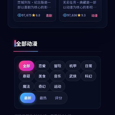
等
焚城列车·纪念版是一
等
无名任务·典藏是一部
部以喜剧为核心的影视
以动漫为核心的影视作
作品，围绕危机、反转
品，围绕危机、反转与
97,675
6.8
97,636
9.3
喜剧
动漫
与人物成长展开，整体
人物成长展开，整体节
节奏紧凑，值得推荐观
奏紧凑，值得推荐观
看。
看。
全部动漫
全部
恋爱
冒险
机甲
日常
悬疑
美食
音乐
武侠
科幻
魔法
奇幻
运动
最新
最热
评分