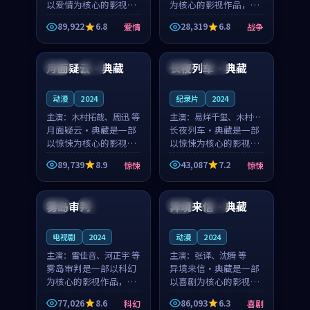
以爱情为核心的影视作
为核心的影视作品，围
品，围绕危机、反转与
绕危机、反转与人物成
89,922
6.8
28,319
6.8
爱情
战争
人物成长展开，整体节
长展开，整体节奏紧
99:30
99:32
奏紧凑，值得推荐观
凑，值得推荐观看。
看。
月面疑云·典藏
长夜列车·典藏
中国
独播
中国
完结
动漫
2024
纪录片
2024
主演：
木村拓哉、周迅 等
主演：
易烊千玺、木村拓
月面疑云·典藏是一部
哉 等
长夜列车·典藏是一部
以惊悚为核心的影视作
以惊悚为核心的影视作
品，围绕危机、反转与
品，围绕危机、反转与
89,739
8.9
43,087
7.2
惊悚
惊悚
人物成长展开，整体节
人物成长展开，整体节
99:28
99:47
奏紧凑，值得推荐观
奏紧凑，值得推荐观
看。
看。
雾岛审判
异境来信·典藏
韩国
杜比
泰国
高分
电视剧
2024
动漫
2024
主演：
雷佳音、河正宇 等
主演：
张译、沈腾 等
雾岛审判是一部以科幻
异境来信·典藏是一部
为核心的影视作品，围
以喜剧为核心的影视作
绕危机、反转与人物成
品，围绕危机、反转与
77,026
8.6
86,093
6.3
科幻
喜剧
长展开，整体节奏紧
人物成长展开，整体节