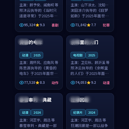
主演：
顾予安、戚南柯 等
主演：
山下凉太、沈知韵
邢沐云执导的《当时只
等
滨田凉介执导的《旧梦
道是寻常》于2025年面
如新》于2025年面世，
世，泰国的城市气质与
中国台湾的城市气质与
95,324
9.3
71,842
7.7
喜剧
犯罪
母女情深的人物心境共
异国相遇的人物心境共
99:20
99:56
同构筑了影片基调。顾
同构筑了影片基调。山
予安、戚南柯用细腻的
下凉太、沈知韵用细腻
黄昏的电车
余晖里的人们
日本
4K
泰国
完结
表演撑起整部喜剧电
的表演撑起整部犯罪
影...
电...
动漫
2025
电视剧
2025
主演：
周怀风、应南风 等
主演：
卫见秋、顾沂溪 等
陈思源执导的《黄昏的
邢沐云执导的《余晖里
电车》于2025年面世，
的人们》于2025年面
日本的城市气质与渔村
世，泰国的城市气质与
77,528
8.3
74,053
9.2
动作
动漫
故事的人物心境共同构
小镇生活的人物心境共
99:04
99:08
筑了影片基调。周怀
同构筑了影片基调。卫
风、应南风用细腻的表
见秋、顾沂溪用细腻的
暴雪审判·典藏
狂潮回廊
日本
独播
韩国
独播
演撑起整部动作电影，
表演撑起整部动漫电
剧...
影，...
动漫
2024
纪录片
2024
主演：
河正宇、周迅 等
主演：
河正宇、周迅 等
暴雪审判·典藏是一部
狂潮回廊是一部以战争