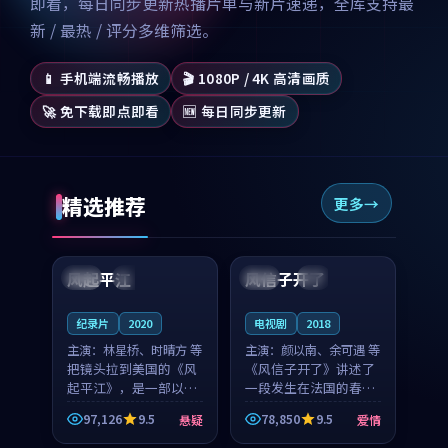
即看，每日同步更新热播片单与新片速递，全库支持最
新 / 最热 / 评分多维筛选。
📱 手机端流畅播放
🎬 1080P / 4K 高清画质
🚀 免下载即点即看
🆕 每日同步更新
精选推荐
更多
99:07
99:21
风起平江
风信子开了
美国
完结
法国
4K
纪录片
2020
电视剧
2018
主演：
林星桥、时晴方 等
主演：
颜以南、余可遇 等
把镜头拉到美国的《风
《风信子开了》讲述了
起平江》，是一部以时
一段发生在法国的春日
光记忆为底色的悬疑作
漫步故事。颜以南饰演
97,126
9.5
78,850
9.5
悬疑
爱情
品。林星桥和时晴方贡
的主角与余可遇的角色
99:53
99:20
献了2020年颇受关注的
因一场意外卷入更深的