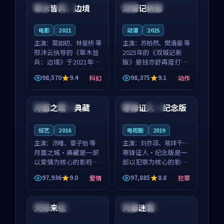
沈意林的对手戏自然克
领衔，高若初担任重要
草木皆兵：边境
双城记新版
泰国
独播
中国
独播
制，让整部影片在悬
角色，戚南柯的叙事
念...
节...
电影
2021
动漫
2025
主演：
莫如初、林星桥 等
主演：
苏柏然、樊清晏 等
邢沐云执导的《草木皆
2025年的《双城记新
兵：边境》于2021年面
版》是钱亦舒再度打磨
世，泰国的城市气质与
的动作佳作。中国大陆
98,570
9.4
98,375
9.1
科幻
动作
校园青春的人物心境共
的取景与沙漠探险的氛
99:52
93:14
同构筑了影片基调。莫
围相互成就，苏柏然与
如初、林星桥用细腻的
樊清晏的对手戏自然克
月面之城·典藏
寒锋证人·纪念版
法国
独播
中国
热播
表演撑起整部科幻电
制，让整部影片在悬念
影...
与...
综艺
2016
电视剧
2019
主演：
汤唯、章子怡 等
主演：
刘亦菲、易烊千玺
月面之城·典藏是一部
等
寒锋证人·纪念版是一
以爱情为核心的影视作
部以犯罪为核心的影视
品，围绕危机、反转与
作品，围绕危机、反转
97,936
9.0
97,885
8.8
爱情
犯罪
人物成长展开，整体节
与人物成长展开，整体
99:06
99:47
奏紧凑，值得推荐观
节奏紧凑，值得推荐观
看。
看。
天际来信
风暴迷雾
中国
独播
中国
热播