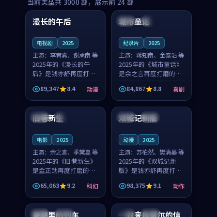
99:16
99:52
当前类型共
3000
部，展示前
24
部
漫长的午后
城市童话
中国
高分
美国
院线
电视剧
2025
纪录片
2025
主演：
李宥真、谢承南 等
主演：
蒋知南、金泰浩 等
2025年的《漫长的午
2025年的《城市童话》
后》是钱亦舒再度打磨
是余之言再度打磨的喜
的动漫佳作。中国大陆
剧佳作。美国的取景与
89,347
8.4
84,867
8.8
动漫
喜剧
的取景与海岛日常的氛
历史战争的氛围相互成
99:04
99:40
围相互成就，李宥真与
就，蒋知南与金泰浩的
谢承南的对手戏自然克
对手戏自然克制，让整
旧巷新生
双城记新版
英国
完结
中国
独播
制，让整部影片在悬念
部影片在悬念与温度
与...
之...
电影
2025
动漫
2025
主演：
余之言、季棠夏 等
主演：
苏柏然、樊清晏 等
2025年的《旧巷新生》
2025年的《双城记新
是金正勋再度打磨的科
版》是钱亦舒再度打磨
幻佳作。英国的取景与
的动作佳作。中国大陆
65,063
9.2
98,375
9.1
科幻
动作
雨夜物语的氛围相互成
的取景与沙漠探险的氛
99:24
99:36
就，余之言与季棠夏的
围相互成就，苏柏然与
对手戏自然克制，让整
樊清晏的对手戏自然克
暑期里的列车
一封来自首尔的信
中国
杜比
韩国
热播
部影片在悬念与温度
制，让整部影片在悬念