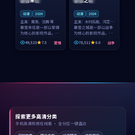
暴雪来信
暴雪之城
动漫
2024
动漫
2024
主演：
黄渤、沈腾 等
主演：
木村拓哉、河正宇
暴雪来信是一部以爱情
等
暴雪之城是一部以战争
为核心的影视作品，围
为核心的影视作品，围
绕危机、反转与人物成
绕危机、反转与人物成
49,523
7.5
78,511
6.0
爱情
战争
长展开，整体节奏紧
长展开，整体节奏紧
凑，值得推荐观看。
凑，值得推荐观看。
探索更多高清分类
手机高清视频在线看 · 全分区一键直达