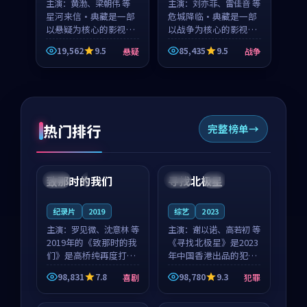
主演：
黄渤、梁朝伟 等
主演：
刘亦菲、雷佳音 等
星河来信·典藏是一部
危城降临·典藏是一部
以悬疑为核心的影视作
以战争为核心的影视作
品，围绕危机、反转与
品，围绕危机、反转与
19,562
9.5
85,435
9.5
悬疑
战争
人物成长展开，整体节
人物成长展开，整体节
奏紧凑，值得推荐观
奏紧凑，值得推荐观
看。
看。
热门排行
完整榜单
99:22
99:18
致那时的我们
寻找北极星
中国
4K
中国
4K
纪录片
2019
综艺
2023
主演：
罗见微、沈意林 等
主演：
谢以诺、高若初 等
2019年的《致那时的我
《寻找北极星》是2023
们》是高桥纯再度打磨
年中国香港出品的犯罪
的喜剧佳作。中国大陆
新作，主创团队希望用
98,831
7.8
98,780
9.3
喜剧
犯罪
的取景与都市寓言的氛
公路冒险的故事让观众
99:44
99:40
围相互成就，罗见微与
停下来想一想。谢以诺