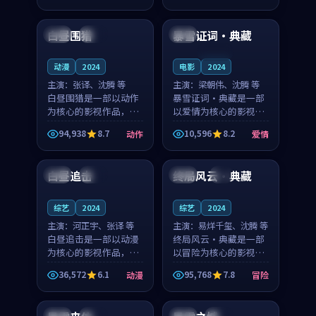
99:21
99:52
节奏紧凑，值得推荐观
奏紧凑，值得推荐观
看。
看。
白昼围猎
暴雪证词·典藏
日本
杜比
中国
连载中
动漫
2024
电影
2024
主演：
张译、沈腾 等
主演：
梁朝伟、沈腾 等
白昼围猎是一部以动作
暴雪证词·典藏是一部
为核心的影视作品，围
以爱情为核心的影视作
绕危机、反转与人物成
品，围绕危机、反转与
94,938
8.7
10,596
8.2
动作
爱情
长展开，整体节奏紧
人物成长展开，整体节
99:59
99:00
凑，值得推荐观看。
奏紧凑，值得推荐观
看。
白昼追击
终局风云·典藏
中国
完结
美国
4K
综艺
2024
综艺
2024
主演：
河正宇、张译 等
主演：
易烊千玺、沈腾 等
白昼追击是一部以动漫
终局风云·典藏是一部
为核心的影视作品，围
以冒险为核心的影视作
绕危机、反转与人物成
品，围绕危机、反转与
36,572
6.1
95,768
7.8
动漫
冒险
长展开，整体节奏紧
人物成长展开，整体节
99:25
99:46
凑，值得推荐观看。
奏紧凑，值得推荐观
看。
法国
热播
中国
高分