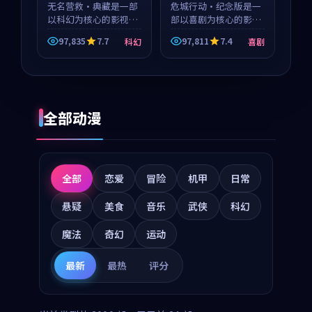
无名营救·典藏是一部
等
危城行动·纪念版是一
以科幻为核心的影视作
部以喜剧为核心的影视
品，围绕危机、反转与
作品，围绕危机、反转
97,835
7.7
97,811
7.4
科幻
喜剧
人物成长展开，整体节
与人物成长展开，整体
奏紧凑，值得推荐观
节奏紧凑，值得推荐观
看。
看。
全部动漫
全部
恋爱
冒险
机甲
日常
悬疑
美食
音乐
武侠
科幻
魔法
奇幻
运动
最新
最热
评分