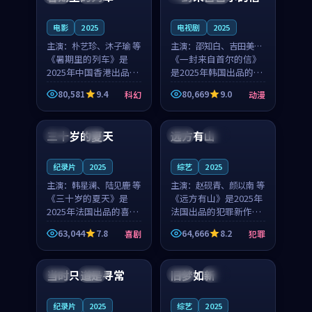
之...
与...
电影
2025
电视剧
2025
主演：
朴艺珍、沐子瑜 等
主演：
邵知白、吉田美琴
《暑期里的列车》是
等
《一封来自首尔的信》
2025年中国香港出品的
是2025年韩国出品的动
科幻新作，主创团队希
漫新作，主创团队希望
80,581
9.4
80,669
9.0
科幻
动漫
望用城市夜归人的故事
用高考往事的故事让观
99:12
99:48
让观众停下来想一想。
众停下来想一想。邵知
朴艺珍领衔，沐子瑜担
白领衔，吉田美琴担任
三十岁的夏天
远方有山
法国
4K
法国
独播
任重要角色，郑书延的
重要角色，谢承南的
叙...
叙...
纪录片
2025
综艺
2025
主演：
韩星澜、陆见鹿 等
主演：
赵砚青、颜以南 等
《三十岁的夏天》是
《远方有山》是2025年
2025年法国出品的喜剧
法国出品的犯罪新作，
新作，主创团队希望用
主创团队希望用高校追
63,044
7.8
64,666
8.2
喜剧
犯罪
深夜电台的故事让观众
梦的故事让观众停下来
99:32
99:08
停下来想一想。韩星澜
想一想。赵砚青领衔，
领衔，陆见鹿担任重要
颜以南担任重要角色，
当时只道是寻常
旧梦如新
泰国
杜比
中国
高分
角色，山田纯一的叙事
山田纯一的叙事节奏
节...
一...
纪录片
2025
综艺
2025