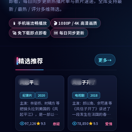
即看，每日同步更新热播片单与新片速递，全库支持最
新 / 最热 / 评分多维筛选。
📱 手机端流畅播放
🎬 1080P / 4K 高清画质
🚀 免下载即点即看
🆕 每日同步更新
精选推荐
更多
99:07
99:21
风起平江
风信子开了
美国
完结
法国
4K
纪录片
2020
电视剧
2018
主演：
林星桥、时晴方 等
主演：
颜以南、余可遇 等
把镜头拉到美国的《风
《风信子开了》讲述了
起平江》，是一部以时
一段发生在法国的春日
光记忆为底色的悬疑作
漫步故事。颜以南饰演
97,126
9.5
78,850
9.5
悬疑
爱情
品。林星桥和时晴方贡
的主角与余可遇的角色
99:53
99:23
献了2020年颇受关注的
因一场意外卷入更深的