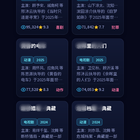
主演：
顾予安、戚南柯 等
主演：
山下凉太、沈知韵
邢沐云执导的《当时只
等
滨田凉介执导的《旧梦
道是寻常》于2025年面
如新》于2025年面世，
世，泰国的城市气质与
中国台湾的城市气质与
95,324
9.3
71,842
7.7
喜剧
犯罪
母女情深的人物心境共
异国相遇的人物心境共
99:20
99:56
同构筑了影片基调。顾
同构筑了影片基调。山
予安、戚南柯用细腻的
下凉太、沈知韵用细腻
黄昏的电车
余晖里的人们
日本
4K
泰国
完结
表演撑起整部喜剧电
的表演撑起整部犯罪
影...
电...
动漫
2025
电视剧
2025
主演：
周怀风、应南风 等
主演：
卫见秋、顾沂溪 等
陈思源执导的《黄昏的
邢沐云执导的《余晖里
电车》于2025年面世，
的人们》于2025年面
日本的城市气质与渔村
世，泰国的城市气质与
77,528
8.3
74,053
9.2
动作
动漫
故事的人物心境共同构
小镇生活的人物心境共
90:11
90:36
筑了影片基调。周怀
同构筑了影片基调。卫
风、应南风用细腻的表
见秋、顾沂溪用细腻的
断桥猎局·典藏
危城档案·典藏
中国
热播
中国
杜比
演撑起整部动作电影，
表演撑起整部动漫电
剧...
影，...
电视剧
2024
动漫
2024
主演：
易烊千玺、沈腾 等
主演：
刘亦菲、沈腾 等
断桥猎局·典藏是一部
危城档案·典藏是一部