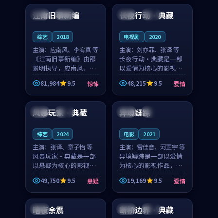
合作演出，影片在情感
纠葛，爱情元素贯穿始
江南旧事新编
长夜行动·典藏
日本
院线
韩国
独播
层次与现实质感之间
终，节奏稳健而富有张
游...
力，...
综艺
2018
电视剧
2020
主演：
应南风、李宥真 等
主演：
刘亦菲、张译 等
《江南旧事新编》由邵
长夜行动·典藏是一部
景明执导，应南风、李
以爱情为核心的影视作
宥真领衔主演，是一部
品，围绕危机、反转与
81,984
9.5
48,215
9.5
惊悚
爱情
2018年上映的日本惊悚
人物成长展开，整体节
99:38
99:14
综艺。影片以邻里温情
奏紧凑，值得推荐观
为切入，呈现一段从初
看。
风暴玩家·典藏
异境疑踪
中国
高分
中国
高分
遇到告别都浸着真实
情...
综艺
2024
电影
2021
主演：
张译、章子怡 等
主演：
雷佳音、河正宇 等
风暴玩家·典藏是一部
异境疑踪是一部以爱情
以悬疑为核心的影视作
为核心的影视作品，围
品，围绕危机、反转与
绕危机、反转与人物成
49,750
9.5
19,169
9.5
悬疑
爱情
人物成长展开，整体节
长展开，整体节奏紧
99:51
99:14
奏紧凑，值得推荐观
凑，值得推荐观看。
看。
暗夜余震
断桥边界·典藏
日本
泰国
完结