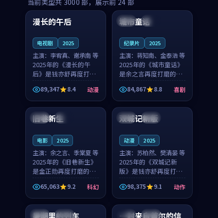
99:16
99:52
当前类型共
3000
部，展示前
24
部
漫长的午后
城市童话
中国
高分
美国
院线
电视剧
2025
纪录片
2025
主演：
李宥真、谢承南 等
主演：
蒋知南、金泰浩 等
2025年的《漫长的午
2025年的《城市童话》
后》是钱亦舒再度打磨
是余之言再度打磨的喜
的动漫佳作。中国大陆
剧佳作。美国的取景与
89,347
8.4
84,867
8.8
动漫
喜剧
的取景与海岛日常的氛
历史战争的氛围相互成
99:04
99:40
围相互成就，李宥真与
就，蒋知南与金泰浩的
谢承南的对手戏自然克
对手戏自然克制，让整
旧巷新生
双城记新版
英国
完结
中国
独播
制，让整部影片在悬念
部影片在悬念与温度
与...
之...
电影
2025
动漫
2025
主演：
余之言、季棠夏 等
主演：
苏柏然、樊清晏 等
2025年的《旧巷新生》
2025年的《双城记新
是金正勋再度打磨的科
版》是钱亦舒再度打磨
幻佳作。英国的取景与
的动作佳作。中国大陆
65,063
9.2
98,375
9.1
科幻
动作
雨夜物语的氛围相互成
的取景与沙漠探险的氛
99:24
99:36
就，余之言与季棠夏的
围相互成就，苏柏然与
对手戏自然克制，让整
樊清晏的对手戏自然克
暑期里的列车
一封来自首尔的信
中国
杜比
韩国
热播
部影片在悬念与温度
制，让整部影片在悬念