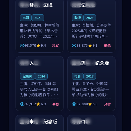
沈意林的对手戏自然克
领衔，高若初担任重要
草木皆兵：边境
双城记新版
泰国
独播
中国
独播
制，让整部影片在悬
角色，戚南柯的叙事
念...
节...
电影
2021
动漫
2025
主演：
莫如初、林星桥 等
主演：
苏柏然、樊清晏 等
邢沐云执导的《草木皆
2025年的《双城记新
兵：边境》于2021年面
版》是钱亦舒再度打磨
世，泰国的城市气质与
的动作佳作。中国大陆
98,570
9.4
98,375
9.1
科幻
动作
校园青春的人物心境共
的取景与沙漠探险的氛
99:48
99:57
同构筑了影片基调。莫
围相互成就，苏柏然与
如初、林星桥用细腻的
樊清晏的对手戏自然克
零号入口
雾岛逃生·纪念版
泰国
完结
中国
热播
表演撑起整部科幻电
制，让整部影片在悬念
影...
与...
纪录片
2024
电影
2018
主演：
梁朝伟、汤唯 等
主演：
章子怡、张译 等
零号入口是一部以喜剧
雾岛逃生·纪念版是一
为核心的影视作品，围
部以动作为核心的影视
绕危机、反转与人物成
作品，围绕危机、反转
97,912
6.9
97,880
6.8
喜剧
动作
长展开，整体节奏紧
与人物成长展开，整体
99:51
99:33
凑，值得推荐观看。
节奏紧凑，值得推荐观
看。
星河来信·纪念版
寒锋倒影
日本
完结
美国
高分