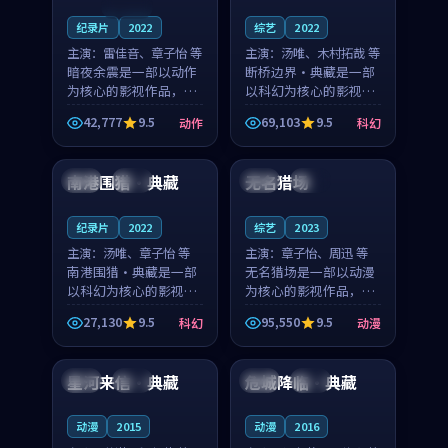
连载中
纪录片
2022
综艺
2022
主演：
雷佳音、章子怡 等
主演：
汤唯、木村拓哉 等
暗夜余震是一部以动作
断桥边界·典藏是一部
为核心的影视作品，围
以科幻为核心的影视作
绕危机、反转与人物成
品，围绕危机、反转与
42,777
9.5
69,103
9.5
动作
科幻
长展开，整体节奏紧
人物成长展开，整体节
99:54
99:55
凑，值得推荐观看。
奏紧凑，值得推荐观
看。
南港围猎·典藏
无名猎场
中国
独播
法国
杜比
纪录片
2022
综艺
2023
主演：
汤唯、章子怡 等
主演：
章子怡、周迅 等
南港围猎·典藏是一部
无名猎场是一部以动漫
以科幻为核心的影视作
为核心的影视作品，围
品，围绕危机、反转与
绕危机、反转与人物成
27,130
9.5
95,550
9.5
科幻
动漫
人物成长展开，整体节
长展开，整体节奏紧
99:09
89:11
奏紧凑，值得推荐观
凑，值得推荐观看。
看。
星河来信·典藏
危城降临·典藏
英国
院线
中国
热播
动漫
2015
动漫
2016