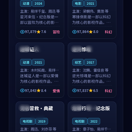
动漫
2024
电影
2021
主演：
易烊千玺、周迅 等
主演：
梁朝伟、黄渤 等
星河来信·纪念版是一
寒锋倒影是一部以科幻
部以冒险为核心的影视
为核心的影视作品，围
作品，围绕危机、反转
绕危机、反转与人物成
97,879
7.6
97,864
8.0
冒险
科幻
与人物成长展开，整体
长展开，整体节奏紧
99:29
99:43
节奏紧凑，值得推荐观
凑，值得推荐观看。
看。
迷城证人
逆光惊魂
中国
院线
美国
高分
动漫
2021
综艺
2017
主演：
木村拓哉、易烊千
主演：
沈腾、雷佳音 等
玺 等
迷城证人是一部以爱情
逆光惊魂是一部以科幻
为核心的影视作品，围
为核心的影视作品，围
绕危机、反转与人物成
绕危机、反转与人物成
97,843
8.4
97,837
6.5
爱情
科幻
长展开，整体节奏紧
长展开，整体节奏紧
99:13
99:20
凑，值得推荐观看。
凑，值得推荐观看。
无名营救·典藏
危城行动·纪念版
法国
日本
杜比
连载中
电视剧
2019
电视剧
2022
主演：
周迅、刘亦菲 等
主演：
章子怡、易烊千玺