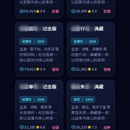
以犯罪为核心的影视作
以犯罪为核心的影视作
品，围绕危机、反转与
品，围绕危机、反转与
56,914
8.8
26,895
8.0
犯罪
犯罪
人物成长展开，整体节
人物成长展开，整体节
92:15
99:49
奏紧凑，值得推荐观
奏紧凑，值得推荐观
看。
看。
终局回响·纪念版
白昼行动·典藏
中国
杜比
韩国
完结
纪录片
2024
纪录片
2024
主演：
章子怡、刘亦菲 等
主演：
汤唯、梁朝伟 等
终局回响·纪念版是一
白昼行动·典藏是一部
部以冒险为核心的影视
以惊悚为核心的影视作
作品，围绕危机、反转
品，围绕危机、反转与
74,612
8.4
31,662
6.6
冒险
惊悚
与人物成长展开，整体
人物成长展开，整体节
99:05
99:32
节奏紧凑，值得推荐观
奏紧凑，值得推荐观
看。
看。
长夜审判·纪念版
雾岛失序·典藏
英国
热播
中国
院线
纪录片
2024
综艺
2024
主演：
汤唯、黄渤 等
主演：
周迅、易烊千玺 等
长夜审判·纪念版是一
雾岛失序·典藏是一部
部以动漫为核心的影视
以战争为核心的影视作
作品，围绕危机、反转
品，围绕危机、反转与
22,285
6.6
20,233
7.3
动漫
战争
与人物成长展开，整体
人物成长展开，整体节