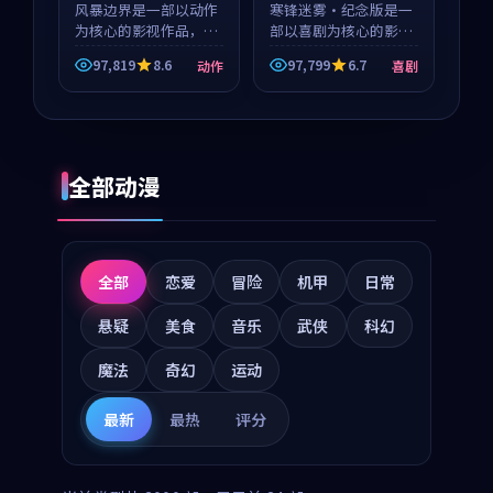
风暴边界是一部以动作
寒锋迷雾·纪念版是一
为核心的影视作品，围
部以喜剧为核心的影视
绕危机、反转与人物成
作品，围绕危机、反转
97,819
8.6
97,799
6.7
动作
喜剧
长展开，整体节奏紧
与人物成长展开，整体
凑，值得推荐观看。
节奏紧凑，值得推荐观
看。
全部动漫
全部
恋爱
冒险
机甲
日常
悬疑
美食
音乐
武侠
科幻
魔法
奇幻
运动
最新
最热
评分