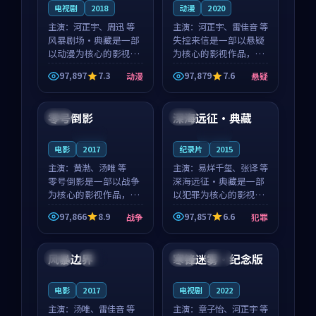
电视剧
2018
动漫
2020
主演：
河正宇、周迅 等
主演：
河正宇、雷佳音 等
风暴剧场·典藏是一部
失控来信是一部以悬疑
以动漫为核心的影视作
为核心的影视作品，围
品，围绕危机、反转与
绕危机、反转与人物成
97,897
7.3
97,879
7.6
动漫
悬疑
人物成长展开，整体节
长展开，整体节奏紧
99:44
99:48
奏紧凑，值得推荐观
凑，值得推荐观看。
看。
零号倒影
深海远征·典藏
中国
中国
连载中
连载中
电影
2017
纪录片
2015
主演：
黄渤、汤唯 等
主演：
易烊千玺、张译 等
零号倒影是一部以战争
深海远征·典藏是一部
为核心的影视作品，围
以犯罪为核心的影视作
绕危机、反转与人物成
品，围绕危机、反转与
97,866
8.9
97,857
6.6
战争
犯罪
长展开，整体节奏紧
人物成长展开，整体节
99:57
99:48
凑，值得推荐观看。
奏紧凑，值得推荐观
看。
风暴边界
寒锋迷雾·纪念版
法国
高分
美国
杜比
电影
2017
电视剧
2022
主演：
汤唯、雷佳音 等
主演：
章子怡、河正宇 等