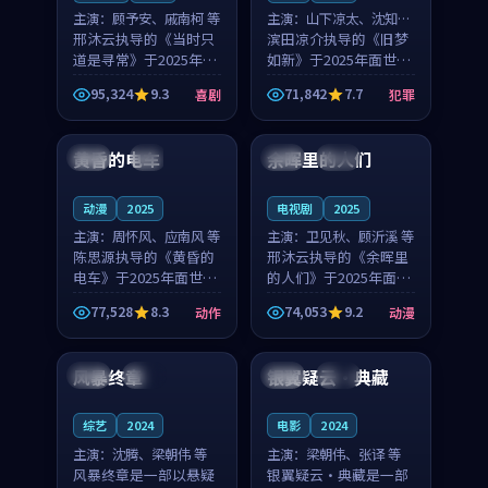
主演：
顾予安、戚南柯 等
主演：
山下凉太、沈知韵
邢沐云执导的《当时只
等
滨田凉介执导的《旧梦
道是寻常》于2025年面
如新》于2025年面世，
世，泰国的城市气质与
中国台湾的城市气质与
95,324
9.3
71,842
7.7
喜剧
犯罪
母女情深的人物心境共
异国相遇的人物心境共
99:20
99:56
同构筑了影片基调。顾
同构筑了影片基调。山
予安、戚南柯用细腻的
下凉太、沈知韵用细腻
黄昏的电车
余晖里的人们
日本
4K
泰国
完结
表演撑起整部喜剧电
的表演撑起整部犯罪
影...
电...
动漫
2025
电视剧
2025
主演：
周怀风、应南风 等
主演：
卫见秋、顾沂溪 等
陈思源执导的《黄昏的
邢沐云执导的《余晖里
电车》于2025年面世，
的人们》于2025年面
日本的城市气质与渔村
世，泰国的城市气质与
77,528
8.3
74,053
9.2
动作
动漫
故事的人物心境共同构
小镇生活的人物心境共
99:51
89:59
筑了影片基调。周怀
同构筑了影片基调。卫
风、应南风用细腻的表
见秋、顾沂溪用细腻的
风暴终章
银翼疑云·典藏
法国
完结
韩国
杜比
演撑起整部动作电影，
表演撑起整部动漫电
剧...
影，...
综艺
2024
电影
2024
主演：
沈腾、梁朝伟 等
主演：
梁朝伟、张译 等
风暴终章是一部以悬疑
银翼疑云·典藏是一部