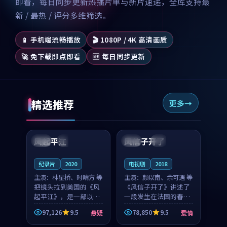
即看，每日同步更新热播片单与新片速递，全库支持最
新 / 最热 / 评分多维筛选。
📱 手机端流畅播放
🎬 1080P / 4K 高清画质
🚀 免下载即点即看
🆕 每日同步更新
精选推荐
更多
99:07
99:21
风起平江
风信子开了
美国
完结
法国
4K
纪录片
2020
电视剧
2018
主演：
林星桥、时晴方 等
主演：
颜以南、余可遇 等
把镜头拉到美国的《风
《风信子开了》讲述了
起平江》，是一部以时
一段发生在法国的春日
光记忆为底色的悬疑作
漫步故事。颜以南饰演
97,126
9.5
78,850
9.5
悬疑
爱情
品。林星桥和时晴方贡
的主角与余可遇的角色
99:53
94:36
献了2020年颇受关注的
因一场意外卷入更深的