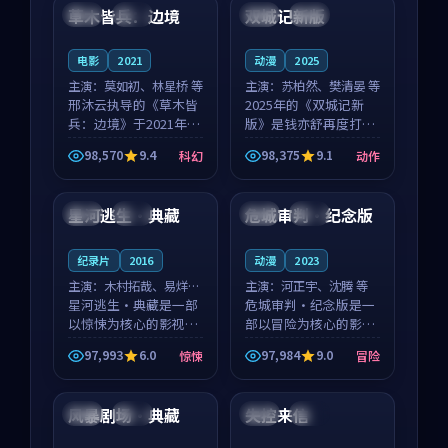
沈意林的对手戏自然克
领衔，高若初担任重要
草木皆兵：边境
双城记新版
泰国
独播
中国
独播
制，让整部影片在悬
角色，戚南柯的叙事
念...
节...
电影
2021
动漫
2025
主演：
莫如初、林星桥 等
主演：
苏柏然、樊清晏 等
邢沐云执导的《草木皆
2025年的《双城记新
兵：边境》于2021年面
版》是钱亦舒再度打磨
世，泰国的城市气质与
的动作佳作。中国大陆
98,570
9.4
98,375
9.1
科幻
动作
校园青春的人物心境共
的取景与沙漠探险的氛
99:56
99:35
同构筑了影片基调。莫
围相互成就，苏柏然与
如初、林星桥用细腻的
樊清晏的对手戏自然克
星河逃生·典藏
危城审判·纪念版
韩国
高分
中国
杜比
表演撑起整部科幻电
制，让整部影片在悬念
影...
与...
纪录片
2016
动漫
2023
主演：
木村拓哉、易烊千
主演：
河正宇、沈腾 等
玺 等
星河逃生·典藏是一部
危城审判·纪念版是一
以惊悚为核心的影视作
部以冒险为核心的影视
品，围绕危机、反转与
作品，围绕危机、反转
97,993
6.0
97,984
9.0
惊悚
冒险
人物成长展开，整体节
与人物成长展开，整体
99:37
93:14
奏紧凑，值得推荐观
节奏紧凑，值得推荐观
看。
看。
风暴剧场·典藏
失控来信
中国
高分
中国
杜比