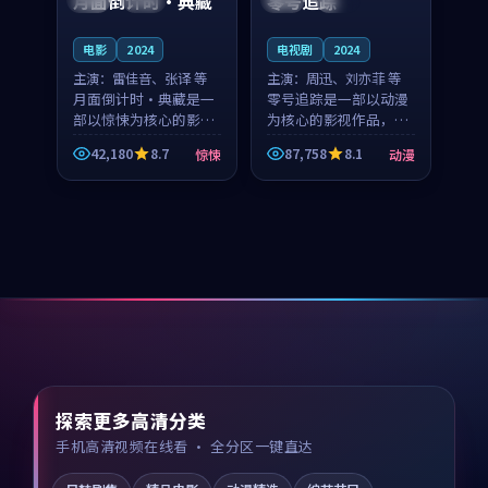
月面倒计时·典藏
零号追踪
电影
2024
电视剧
2024
主演：
雷佳音、张译 等
主演：
周迅、刘亦菲 等
月面倒计时·典藏是一
零号追踪是一部以动漫
部以惊悚为核心的影视
为核心的影视作品，围
作品，围绕危机、反转
绕危机、反转与人物成
42,180
8.7
87,758
8.1
惊悚
动漫
与人物成长展开，整体
长展开，整体节奏紧
节奏紧凑，值得推荐观
凑，值得推荐观看。
看。
探索更多高清分类
手机高清视频在线看 · 全分区一键直达