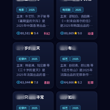
之...
与...
电影
2025
电视剧
2025
主演：
朴艺珍、沐子瑜 等
主演：
邵知白、吉田美琴
《暑期里的列车》是
等
《一封来自首尔的信》
2025年中国香港出品的
是2025年韩国出品的动
科幻新作，主创团队希
漫新作，主创团队希望
80,581
9.4
80,669
9.0
科幻
动漫
望用城市夜归人的故事
用高考往事的故事让观
99:12
99:48
让观众停下来想一想。
众停下来想一想。邵知
朴艺珍领衔，沐子瑜担
白领衔，吉田美琴担任
三十岁的夏天
远方有山
法国
4K
法国
独播
任重要角色，郑书延的
重要角色，谢承南的
叙...
叙...
纪录片
2025
综艺
2025
主演：
韩星澜、陆见鹿 等
主演：
赵砚青、颜以南 等
《三十岁的夏天》是
《远方有山》是2025年
2025年法国出品的喜剧
法国出品的犯罪新作，
新作，主创团队希望用
主创团队希望用高校追
63,044
7.8
64,666
8.2
喜剧
犯罪
深夜电台的故事让观众
梦的故事让观众停下来
99:32
99:08
停下来想一想。韩星澜
想一想。赵砚青领衔，
领衔，陆见鹿担任重要
颜以南担任重要角色，
当时只道是寻常
旧梦如新
泰国
杜比
中国
高分
角色，山田纯一的叙事
山田纯一的叙事节奏
节...
一...
纪录片
2025
综艺
2025