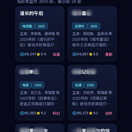
99:16
99:52
当前类型共
3000
部，展示前
24
部
漫长的午后
城市童话
中国
高分
美国
院线
电视剧
2025
纪录片
2025
主演：
李宥真、谢承南 等
主演：
蒋知南、金泰浩 等
2025年的《漫长的午
2025年的《城市童话》
后》是钱亦舒再度打磨
是余之言再度打磨的喜
的动漫佳作。中国大陆
剧佳作。美国的取景与
89,347
8.4
84,867
8.8
动漫
喜剧
的取景与海岛日常的氛
历史战争的氛围相互成
99:04
99:40
围相互成就，李宥真与
就，蒋知南与金泰浩的
谢承南的对手戏自然克
对手戏自然克制，让整
旧巷新生
双城记新版
英国
完结
中国
独播
制，让整部影片在悬念
部影片在悬念与温度
与...
之...
电影
2025
动漫
2025
主演：
余之言、季棠夏 等
主演：
苏柏然、樊清晏 等
2025年的《旧巷新生》
2025年的《双城记新
是金正勋再度打磨的科
版》是钱亦舒再度打磨
幻佳作。英国的取景与
的动作佳作。中国大陆
65,063
9.2
98,375
9.1
科幻
动作
雨夜物语的氛围相互成
的取景与沙漠探险的氛
99:24
99:36
就，余之言与季棠夏的
围相互成就，苏柏然与
对手戏自然克制，让整
樊清晏的对手戏自然克
暑期里的列车
一封来自首尔的信
中国
杜比
韩国
热播
部影片在悬念与温度
制，让整部影片在悬念