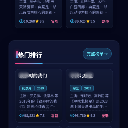
主演：
章子怡、汤唯 等
主演：
易烊千玺、木村拓
天际引擎·典藏是一部
哉 等
白昼回廊·典藏是一部
以冒险为核心的影视作
以动漫为核心的影视作
品，围绕危机、反转与
品，围绕危机、反转与
10,268
9.5
39,625
9.5
冒险
动漫
人物成长展开，整体节
人物成长展开，整体节
奏紧凑，值得推荐观
奏紧凑，值得推荐观
看。
看。
热门排行
完整榜单
99:22
99:18
致那时的我们
寻找北极星
中国
4K
中国
4K
纪录片
2019
综艺
2023
主演：
罗见微、沈意林 等
主演：
谢以诺、高若初 等
2019年的《致那时的我
《寻找北极星》是2023
们》是高桥纯再度打磨
年中国香港出品的犯罪
的喜剧佳作。中国大陆
新作，主创团队希望用
98,831
7.8
98,780
9.3
喜剧
犯罪
的取景与都市寓言的氛
公路冒险的故事让观众
99:44
99:40
围相互成就，罗见微与
停下来想一想。谢以诺