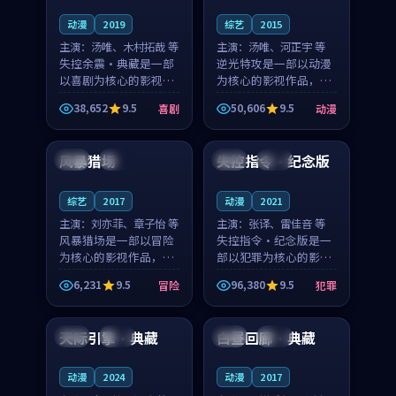
动漫
2019
综艺
2015
主演：
汤唯、木村拓哉 等
主演：
汤唯、河正宇 等
失控余震·典藏是一部
逆光特攻是一部以动漫
以喜剧为核心的影视作
为核心的影视作品，围
品，围绕危机、反转与
绕危机、反转与人物成
38,652
9.5
50,606
9.5
喜剧
动漫
人物成长展开，整体节
长展开，整体节奏紧
99:48
99:06
奏紧凑，值得推荐观
凑，值得推荐观看。
看。
风暴猎场
失控指令·纪念版
英国
完结
日本
完结
综艺
2017
动漫
2021
主演：
刘亦菲、章子怡 等
主演：
张译、雷佳音 等
风暴猎场是一部以冒险
失控指令·纪念版是一
为核心的影视作品，围
部以犯罪为核心的影视
绕危机、反转与人物成
作品，围绕危机、反转
6,231
9.5
96,380
9.5
冒险
犯罪
长展开，整体节奏紧
与人物成长展开，整体
99:09
99:11
凑，值得推荐观看。
节奏紧凑，值得推荐观
看。
天际引擎·典藏
白昼回廊·典藏
泰国
完结
日本
高分
动漫
2024
动漫
2017