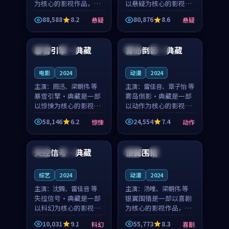
为核心的影视作品，围
以悬疑为核心的影视作
绕危机、反转与人物成
品，围绕危机、反转与
88,588
8.2
80,876
8.6
悬疑
悬疑
长展开，整体节奏紧
人物成长展开，整体节
99:15
99:46
凑，值得推荐观看。
奏紧凑，值得推荐观
看。
暴雪引擎·典藏
雾岛倒影·典藏
法国
独播
法国
杜比
电影
2024
动漫
2024
主演：
周迅、梁朝伟 等
主演：
雷佳音、章子怡 等
暴雪引擎·典藏是一部
雾岛倒影·典藏是一部
以惊悚为核心的影视作
以动作为核心的影视作
品，围绕危机、反转与
品，围绕危机、反转与
58,146
6.2
24,554
7.4
惊悚
动作
人物成长展开，整体节
人物成长展开，整体节
99:29
99:34
奏紧凑，值得推荐观
奏紧凑，值得推荐观
看。
看。
失控信号·典藏
银翼围猎
中国
杜比
中国
独播
综艺
2024
动漫
2024
主演：
沈腾、雷佳音 等
主演：
汤唯、梁朝伟 等
失控信号·典藏是一部
银翼围猎是一部以喜剧
以科幻为核心的影视作
为核心的影视作品，围
品，围绕危机、反转与
绕危机、反转与人物成
10,031
9.1
55,773
8.3
科幻
喜剧
人物成长展开，整体节
长展开，整体节奏紧