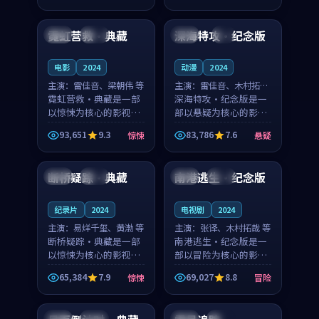
99:32
99:11
奏紧凑，值得推荐观
凑，值得推荐观看。
看。
霓虹营救·典藏
深海特攻·纪念版
中国
院线
美国
4K
电影
2024
动漫
2024
主演：
雷佳音、梁朝伟 等
主演：
雷佳音、木村拓哉
霓虹营救·典藏是一部
等
深海特攻·纪念版是一
以惊悚为核心的影视作
部以悬疑为核心的影视
品，围绕危机、反转与
作品，围绕危机、反转
93,651
9.3
83,786
7.6
惊悚
悬疑
人物成长展开，整体节
与人物成长展开，整体
99:15
99:24
奏紧凑，值得推荐观
节奏紧凑，值得推荐观
看。
看。
断桥疑踪·典藏
南港逃生·纪念版
法国
高分
中国
杜比
纪录片
2024
电视剧
2024
主演：
易烊千玺、黄渤 等
主演：
张译、木村拓哉 等
断桥疑踪·典藏是一部
南港逃生·纪念版是一
以惊悚为核心的影视作
部以冒险为核心的影视
品，围绕危机、反转与
作品，围绕危机、反转
65,384
7.9
69,027
8.8
惊悚
冒险
人物成长展开，整体节
与人物成长展开，整体
99:43
99:13
奏紧凑，值得推荐观
节奏紧凑，值得推荐观
看。
看。
韩国
院线
英国
热播