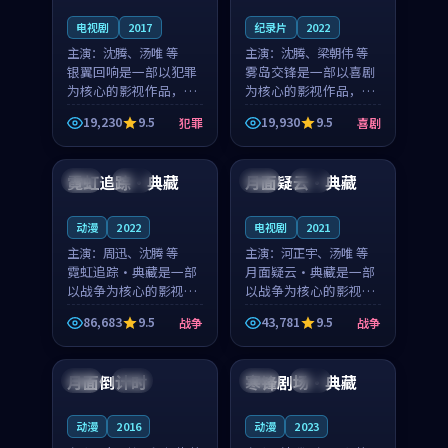
电视剧
2017
纪录片
2022
主演：
沈腾、汤唯 等
主演：
沈腾、梁朝伟 等
银翼回响是一部以犯罪
雾岛交锋是一部以喜剧
为核心的影视作品，围
为核心的影视作品，围
绕危机、反转与人物成
绕危机、反转与人物成
19,230
9.5
19,930
9.5
犯罪
喜剧
长展开，整体节奏紧
长展开，整体节奏紧
99:15
99:41
凑，值得推荐观看。
凑，值得推荐观看。
霓虹追踪·典藏
月面疑云·典藏
中国
高分
中国
热播
动漫
2022
电视剧
2021
主演：
周迅、沈腾 等
主演：
河正宇、汤唯 等
霓虹追踪·典藏是一部
月面疑云·典藏是一部
以战争为核心的影视作
以战争为核心的影视作
品，围绕危机、反转与
品，围绕危机、反转与
86,683
9.5
43,781
9.5
战争
战争
人物成长展开，整体节
人物成长展开，整体节
99:05
99:22
奏紧凑，值得推荐观
奏紧凑，值得推荐观
看。
看。
月面倒计时
寒锋剧场·典藏
法国
完结
日本
杜比
动漫
2016
动漫
2023