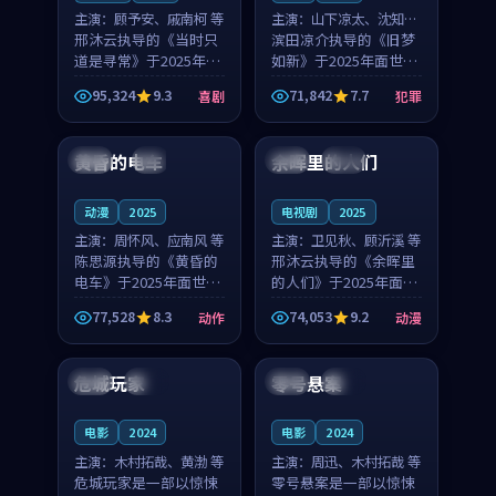
主演：
顾予安、戚南柯 等
主演：
山下凉太、沈知韵
邢沐云执导的《当时只
等
滨田凉介执导的《旧梦
道是寻常》于2025年面
如新》于2025年面世，
世，泰国的城市气质与
中国台湾的城市气质与
95,324
9.3
71,842
7.7
喜剧
犯罪
母女情深的人物心境共
异国相遇的人物心境共
99:20
99:56
同构筑了影片基调。顾
同构筑了影片基调。山
予安、戚南柯用细腻的
下凉太、沈知韵用细腻
黄昏的电车
余晖里的人们
日本
4K
泰国
完结
表演撑起整部喜剧电
的表演撑起整部犯罪
影...
电...
动漫
2025
电视剧
2025
主演：
周怀风、应南风 等
主演：
卫见秋、顾沂溪 等
陈思源执导的《黄昏的
邢沐云执导的《余晖里
电车》于2025年面世，
的人们》于2025年面
日本的城市气质与渔村
世，泰国的城市气质与
77,528
8.3
74,053
9.2
动作
动漫
故事的人物心境共同构
小镇生活的人物心境共
98:44
90:48
筑了影片基调。周怀
同构筑了影片基调。卫
风、应南风用细腻的表
见秋、顾沂溪用细腻的
危城玩家
零号悬案
法国
独播
泰国
高分
演撑起整部动作电影，
表演撑起整部动漫电
剧...
影，...
电影
2024
电影
2024
主演：
木村拓哉、黄渤 等
主演：
周迅、木村拓哉 等
危城玩家是一部以惊悚
零号悬案是一部以惊悚