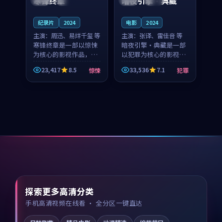
寒锋终章
暗夜引擎·典藏
纪录片
2024
电影
2024
主演：
周迅、易烊千玺 等
主演：
张译、雷佳音 等
寒锋终章是一部以惊悚
暗夜引擎·典藏是一部
为核心的影视作品，围
以犯罪为核心的影视作
绕危机、反转与人物成
品，围绕危机、反转与
23,417
8.5
33,536
7.1
惊悚
犯罪
长展开，整体节奏紧
人物成长展开，整体节
凑，值得推荐观看。
奏紧凑，值得推荐观
看。
探索更多高清分类
手机高清视频在线看 · 全分区一键直达