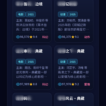
沈意林的对手戏自然克
领衔，高若初担任重要
草木皆兵：边境
双城记新版
泰国
独播
中国
独播
制，让整部影片在悬
角色，戚南柯的叙事
念...
节...
电影
2021
动漫
2025
主演：
莫如初、林星桥 等
主演：
苏柏然、樊清晏 等
邢沐云执导的《草木皆
2025年的《双城记新
兵：边境》于2021年面
版》是钱亦舒再度打磨
世，泰国的城市气质与
的动作佳作。中国大陆
98,570
9.4
98,375
9.1
科幻
动作
校园青春的人物心境共
的取景与沙漠探险的氛
99:31
99:18
同构筑了影片基调。莫
围相互成就，苏柏然与
如初、林星桥用细腻的
樊清晏的对手戏自然克
逆光审判·典藏
南港之下·典藏
英国
独播
中国
4K
表演撑起整部科幻电
制，让整部影片在悬念
影...
与...
电影
2015
动漫
2015
主演：
周迅、易烊千玺 等
主演：
河正宇、汤唯 等
逆光审判·典藏是一部
南港之下·典藏是一部
以科幻为核心的影视作
以爱情为核心的影视作
品，围绕危机、反转与
品，围绕危机、反转与
97,989
8.8
97,976
9.2
科幻
爱情
人物成长展开，整体节
人物成长展开，整体节
94:12
99:53
奏紧凑，值得推荐观
奏紧凑，值得推荐观
看。
看。
南港码头
零号风云·典藏
美国
高分
法国
连载中