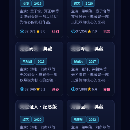
动漫
2016
综艺
2020
主演：
章子怡、河正宇 等
主演：
梁朝伟、章子怡 等
南港码头是一部以科幻
零号风云·典藏是一部
为核心的影视作品，围
以犯罪为核心的影视作
绕危机、反转与人物成
品，围绕危机、反转与
97,971
8.6
97,956
7.0
科幻
犯罪
长展开，整体节奏紧
人物成长展开，整体节
99:19
93:49
凑，值得推荐观看。
奏紧凑，值得推荐观
看。
无名码头·典藏
无名降临·典藏
中国
高分
泰国
院线
电视剧
2015
纪录片
2017
主演：
汤唯、刘亦菲 等
主演：
张译、梁朝伟 等
无名码头·典藏是一部
无名降临·典藏是一部
以悬疑为核心的影视作
以爱情为核心的影视作
品，围绕危机、反转与
品，围绕危机、反转与
97,946
9.1
97,888
6.4
悬疑
爱情
人物成长展开，整体节
人物成长展开，整体节
89:57
99:42
奏紧凑，值得推荐观
奏紧凑，值得推荐观
看。
看。
失控证人·纪念版
月面回响·典藏
法国
中国
热播
连载中
综艺
2020
电视剧
2022
主演：
汤唯、刘亦菲 等
主演：
梁朝伟、刘亦菲 等