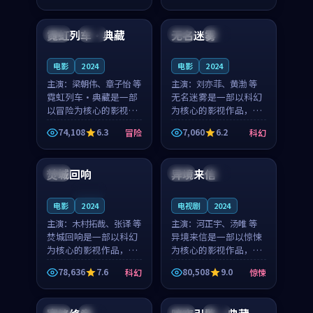
99:14
98:53
凑，值得推荐观看。
奏紧凑，值得推荐观
看。
霓虹列车·典藏
无名迷雾
英国
热播
韩国
高分
电影
2024
电影
2024
主演：
梁朝伟、章子怡 等
主演：
刘亦菲、黄渤 等
霓虹列车·典藏是一部
无名迷雾是一部以科幻
以冒险为核心的影视作
为核心的影视作品，围
品，围绕危机、反转与
绕危机、反转与人物成
74,108
6.3
7,060
6.2
冒险
科幻
人物成长展开，整体节
长展开，整体节奏紧
99:23
99:56
奏紧凑，值得推荐观
凑，值得推荐观看。
看。
焚城回响
异境来信
英国
日本
院线
连载中
电影
2024
电视剧
2024
主演：
木村拓哉、张译 等
主演：
河正宇、汤唯 等
焚城回响是一部以科幻
异境来信是一部以惊悚
为核心的影视作品，围
为核心的影视作品，围
绕危机、反转与人物成
绕危机、反转与人物成
78,636
7.6
80,508
9.0
科幻
惊悚
长展开，整体节奏紧
长展开，整体节奏紧
99:03
99:28
凑，值得推荐观看。
凑，值得推荐观看。
美国
高分
日本
独播