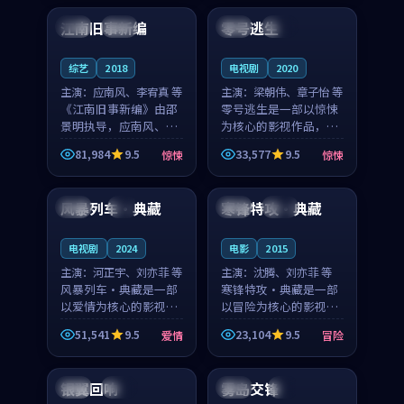
合作演出，影片在情感
纠葛，爱情元素贯穿始
江南旧事新编
零号逃生
日本
院线
英国
完结
层次与现实质感之间
终，节奏稳健而富有张
游...
力，...
综艺
2018
电视剧
2020
主演：
应南风、李宥真 等
主演：
梁朝伟、章子怡 等
《江南旧事新编》由邵
零号逃生是一部以惊悚
景明执导，应南风、李
为核心的影视作品，围
宥真领衔主演，是一部
绕危机、反转与人物成
81,984
9.5
33,577
9.5
惊悚
惊悚
2018年上映的日本惊悚
长展开，整体节奏紧
99:43
99:33
综艺。影片以邻里温情
凑，值得推荐观看。
为切入，呈现一段从初
风暴列车·典藏
寒锋特攻·典藏
中国
4K
法国
完结
遇到告别都浸着真实
情...
电视剧
2024
电影
2015
主演：
河正宇、刘亦菲 等
主演：
沈腾、刘亦菲 等
风暴列车·典藏是一部
寒锋特攻·典藏是一部
以爱情为核心的影视作
以冒险为核心的影视作
品，围绕危机、反转与
品，围绕危机、反转与
51,541
9.5
23,104
9.5
爱情
冒险
人物成长展开，整体节
人物成长展开，整体节
99:45
99:51
奏紧凑，值得推荐观
奏紧凑，值得推荐观
看。
看。
银翼回响
雾岛交锋
中国
高分
中国
4K