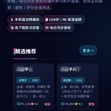
即看，每日同步更新热播片单与新片速递，全库支持最
新 / 最热 / 评分多维筛选。
📱 手机端流畅播放
🎬 1080P / 4K 高清画质
🚀 免下载即点即看
🆕 每日同步更新
精选推荐
更多
99:07
99:21
风起平江
风信子开了
美国
完结
法国
4K
纪录片
2020
电视剧
2018
主演：
林星桥、时晴方 等
主演：
颜以南、余可遇 等
把镜头拉到美国的《风
《风信子开了》讲述了
起平江》，是一部以时
一段发生在法国的春日
光记忆为底色的悬疑作
漫步故事。颜以南饰演
97,126
9.5
78,850
9.5
悬疑
爱情
品。林星桥和时晴方贡
的主角与余可遇的角色
99:53
99:22
献了2020年颇受关注的
因一场意外卷入更深的