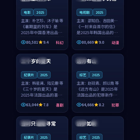
之...
与...
电影
2025
电视剧
2025
主演：
朴艺珍、沐子瑜 等
主演：
邵知白、吉田美琴
《暑期里的列车》是
等
《一封来自首尔的信》
2025年中国香港出品的
是2025年韩国出品的动
科幻新作，主创团队希
漫新作，主创团队希望
80,581
9.4
80,669
9.0
科幻
动漫
望用城市夜归人的故事
用高考往事的故事让观
99:12
99:48
让观众停下来想一想。
众停下来想一想。邵知
朴艺珍领衔，沐子瑜担
白领衔，吉田美琴担任
三十岁的夏天
远方有山
法国
4K
法国
独播
任重要角色，郑书延的
重要角色，谢承南的
叙...
叙...
纪录片
2025
综艺
2025
主演：
韩星澜、陆见鹿 等
主演：
赵砚青、颜以南 等
《三十岁的夏天》是
《远方有山》是2025年
2025年法国出品的喜剧
法国出品的犯罪新作，
新作，主创团队希望用
主创团队希望用高校追
63,044
7.8
64,666
8.2
喜剧
犯罪
深夜电台的故事让观众
梦的故事让观众停下来
99:32
99:08
停下来想一想。韩星澜
想一想。赵砚青领衔，
领衔，陆见鹿担任重要
颜以南担任重要角色，
当时只道是寻常
旧梦如新
泰国
杜比
中国
高分
角色，山田纯一的叙事
山田纯一的叙事节奏
节...
一...
纪录片
2025
综艺
2025