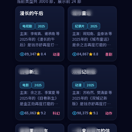
99:16
99:52
当前类型共
3000
部，展示前
24
部
漫长的午后
城市童话
中国
高分
美国
院线
电视剧
2025
纪录片
2025
主演：
李宥真、谢承南 等
主演：
蒋知南、金泰浩 等
2025年的《漫长的午
2025年的《城市童话》
后》是钱亦舒再度打磨
是余之言再度打磨的喜
的动漫佳作。中国大陆
剧佳作。美国的取景与
89,347
8.4
84,867
8.8
动漫
喜剧
的取景与海岛日常的氛
历史战争的氛围相互成
99:04
99:40
围相互成就，李宥真与
就，蒋知南与金泰浩的
谢承南的对手戏自然克
对手戏自然克制，让整
旧巷新生
双城记新版
英国
完结
中国
独播
制，让整部影片在悬念
部影片在悬念与温度
与...
之...
电影
2025
动漫
2025
主演：
余之言、季棠夏 等
主演：
苏柏然、樊清晏 等
2025年的《旧巷新生》
2025年的《双城记新
是金正勋再度打磨的科
版》是钱亦舒再度打磨
幻佳作。英国的取景与
的动作佳作。中国大陆
65,063
9.2
98,375
9.1
科幻
动作
雨夜物语的氛围相互成
的取景与沙漠探险的氛
99:24
99:36
就，余之言与季棠夏的
围相互成就，苏柏然与
对手戏自然克制，让整
樊清晏的对手戏自然克
暑期里的列车
一封来自首尔的信
中国
杜比
韩国
热播
部影片在悬念与温度
制，让整部影片在悬念