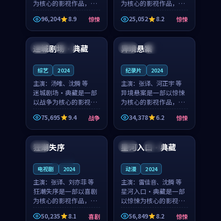
为核心的影视作品，围
为核心的影视作品，围
绕危机、反转与人物成
绕危机、反转与人物成
96,204
8.9
25,052
8.2
惊悚
惊悚
长展开，整体节奏紧
长展开，整体节奏紧
99:42
99:38
凑，值得推荐观看。
凑，值得推荐观看。
迷城剧场·典藏
异境悬案
中国
完结
韩国
独播
综艺
2024
纪录片
2024
主演：
汤唯、沈腾 等
主演：
张译、河正宇 等
迷城剧场·典藏是一部
异境悬案是一部以惊悚
以战争为核心的影视作
为核心的影视作品，围
品，围绕危机、反转与
绕危机、反转与人物成
75,695
9.4
34,378
6.2
战争
惊悚
人物成长展开，整体节
长展开，整体节奏紧
99:23
99:48
奏紧凑，值得推荐观
凑，值得推荐观看。
看。
狂潮失序
星河入口·典藏
中国
中国
热播
连载中
电视剧
2024
动漫
2024
主演：
张译、刘亦菲 等
主演：
雷佳音、沈腾 等
狂潮失序是一部以喜剧
星河入口·典藏是一部
为核心的影视作品，围
以惊悚为核心的影视作
绕危机、反转与人物成
品，围绕危机、反转与
50,235
8.1
56,849
8.2
喜剧
惊悚
长展开，整体节奏紧
人物成长展开，整体节