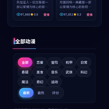
失控证人·纪念版是一
月面回响·典藏是一部
部以爱情为核心的影视
以爱情为核心的影视作
作品，围绕危机、反转
品，围绕危机、反转与
97,868
8.8
97,852
8.3
爱情
爱情
与人物成长展开，整体
人物成长展开，整体节
节奏紧凑，值得推荐观
奏紧凑，值得推荐观
看。
看。
全部动漫
全部
恋爱
冒险
机甲
日常
悬疑
美食
音乐
武侠
科幻
魔法
奇幻
运动
最新
最热
评分