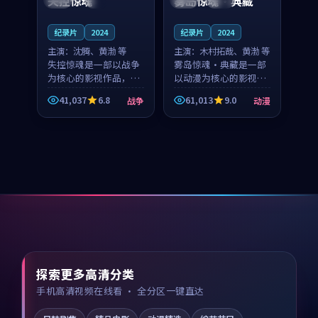
失控惊魂
雾岛惊魂·典藏
纪录片
2024
纪录片
2024
主演：
沈腾、黄渤 等
主演：
木村拓哉、黄渤 等
失控惊魂是一部以战争
雾岛惊魂·典藏是一部
为核心的影视作品，围
以动漫为核心的影视作
绕危机、反转与人物成
品，围绕危机、反转与
41,037
6.8
61,013
9.0
战争
动漫
长展开，整体节奏紧
人物成长展开，整体节
凑，值得推荐观看。
奏紧凑，值得推荐观
看。
探索更多高清分类
手机高清视频在线看 · 全分区一键直达