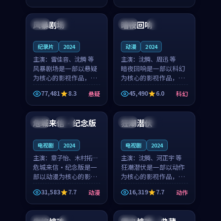
99:37
94:13
凑，值得推荐观看。
凑，值得推荐观看。
风暴剧场
暗夜回响
法国
院线
美国
4K
纪录片
2024
动漫
2024
主演：
雷佳音、沈腾 等
主演：
沈腾、周迅 等
风暴剧场是一部以悬疑
暗夜回响是一部以科幻
为核心的影视作品，围
为核心的影视作品，围
绕危机、反转与人物成
绕危机、反转与人物成
77,481
8.3
45,490
6.0
悬疑
科幻
长展开，整体节奏紧
长展开，整体节奏紧
95:33
94:45
凑，值得推荐观看。
凑，值得推荐观看。
危城来信·纪念版
狂潮潜伏
中国
独播
日本
独播
电视剧
2024
电视剧
2024
主演：
章子怡、木村拓哉
主演：
沈腾、河正宇 等
等
危城来信·纪念版是一
狂潮潜伏是一部以动作
部以动漫为核心的影视
为核心的影视作品，围
作品，围绕危机、反转
绕危机、反转与人物成
31,583
7.7
16,319
7.7
动漫
动作
与人物成长展开，整体
长展开，整体节奏紧
99:30
99:31
节奏紧凑，值得推荐观
凑，值得推荐观看。
看。
韩国
4K
英国
高分