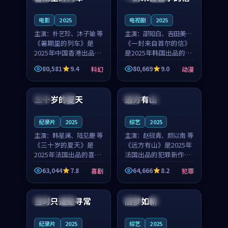
之...
与...
电影
2025
电视剧
2025
主演：
朴艺珍、沐子瑜 等
主演：
邵知白、吉田美琴
《暑期里的列车》是
等
《一封来自首尔的信》
2025年中国香港出品的
是2025年韩国出品的动
科幻新作，主创团队希
漫新作，主创团队希望
80,581
9.4
80,669
9.0
科幻
动漫
望用城市夜归人的故事
用高考往事的故事让观
99:12
99:48
让观众停下来想一想。
众停下来想一想。邵知
朴艺珍领衔，沐子瑜担
白领衔，吉田美琴担任
三十岁的夏天
远方有山
法国
4K
法国
独播
任重要角色，郑书延的
重要角色，谢承南的
叙...
叙...
纪录片
2025
综艺
2025
主演：
韩星澜、陆见鹿 等
主演：
赵砚青、颜以南 等
《三十岁的夏天》是
《远方有山》是2025年
2025年法国出品的喜剧
法国出品的犯罪新作，
新作，主创团队希望用
主创团队希望用高校追
63,044
7.8
64,666
8.2
喜剧
犯罪
深夜电台的故事让观众
梦的故事让观众停下来
99:32
99:08
停下来想一想。韩星澜
想一想。赵砚青领衔，
领衔，陆见鹿担任重要
颜以南担任重要角色，
当时只道是寻常
旧梦如新
泰国
杜比
中国
高分
角色，山田纯一的叙事
山田纯一的叙事节奏
节...
一...
纪录片
2025
综艺
2025