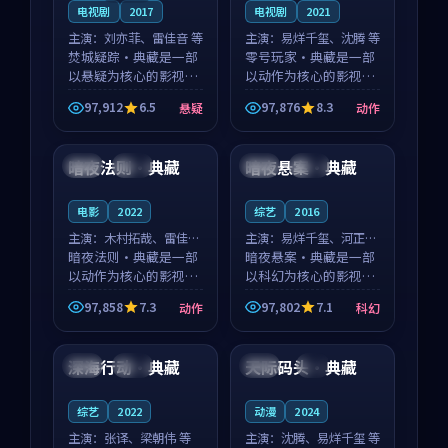
电视剧
2017
电视剧
2021
主演：
刘亦菲、雷佳音 等
主演：
易烊千玺、沈腾 等
焚城疑踪·典藏是一部
零号玩家·典藏是一部
以悬疑为核心的影视作
以动作为核心的影视作
品，围绕危机、反转与
品，围绕危机、反转与
97,912
6.5
97,876
8.3
悬疑
动作
人物成长展开，整体节
人物成长展开，整体节
99:41
99:42
奏紧凑，值得推荐观
奏紧凑，值得推荐观
看。
看。
暗夜法则·典藏
暗夜悬案·典藏
美国
杜比
泰国
杜比
电影
2022
综艺
2016
主演：
木村拓哉、雷佳音
主演：
易烊千玺、河正宇
等
暗夜法则·典藏是一部
等
暗夜悬案·典藏是一部
以动作为核心的影视作
以科幻为核心的影视作
品，围绕危机、反转与
品，围绕危机、反转与
97,858
7.3
97,802
7.1
动作
科幻
人物成长展开，整体节
人物成长展开，整体节
96:51
99:43
奏紧凑，值得推荐观
奏紧凑，值得推荐观
看。
看。
深海行动·典藏
天际码头·典藏
日本
热播
美国
4K
综艺
2022
动漫
2024
主演：
张译、梁朝伟 等
主演：
沈腾、易烊千玺 等