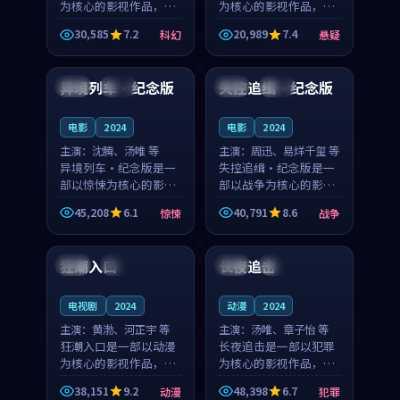
为核心的影视作品，围
为核心的影视作品，围
绕危机、反转与人物成
绕危机、反转与人物成
30,585
7.2
20,989
7.4
科幻
悬疑
长展开，整体节奏紧
长展开，整体节奏紧
99:29
99:18
凑，值得推荐观看。
凑，值得推荐观看。
异境列车·纪念版
失控追缉·纪念版
法国
热播
中国
独播
电影
2024
电影
2024
主演：
沈腾、汤唯 等
主演：
周迅、易烊千玺 等
异境列车·纪念版是一
失控追缉·纪念版是一
部以惊悚为核心的影视
部以战争为核心的影视
作品，围绕危机、反转
作品，围绕危机、反转
45,208
6.1
40,791
8.6
惊悚
战争
与人物成长展开，整体
与人物成长展开，整体
89:29
99:16
节奏紧凑，值得推荐观
节奏紧凑，值得推荐观
看。
看。
狂潮入口
长夜追击
中国
完结
日本
完结
电视剧
2024
动漫
2024
主演：
黄渤、河正宇 等
主演：
汤唯、章子怡 等
狂潮入口是一部以动漫
长夜追击是一部以犯罪
为核心的影视作品，围
为核心的影视作品，围
绕危机、反转与人物成
绕危机、反转与人物成
38,151
9.2
48,398
6.7
动漫
犯罪
长展开，整体节奏紧
长展开，整体节奏紧