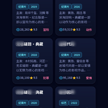
纪录片
2019
纪录片
2016
主演：
易烊千玺、沈腾 等
主演：
黄渤、周迅 等
深海审判·纪念版是一
深海回响·典藏是一部
部以冒险为核心的影视
以动作为核心的影视作
作品，围绕危机、反转
品，围绕危机、反转与
28,263
9.5
59,519
9.5
冒险
动作
与人物成长展开，整体
人物成长展开，整体节
99:54
99:34
节奏紧凑，值得推荐观
奏紧凑，值得推荐观
看。
看。
无名疑踪·典藏
迷城代码
美国
英国
完结
连载中
纪录片
2018
纪录片
2019
主演：
木村拓哉、河正宇
主演：
黄渤、雷佳音 等
等
无名疑踪·典藏是一部
迷城代码是一部以爱情
以犯罪为核心的影视作
为核心的影视作品，围
品，围绕危机、反转与
绕危机、反转与人物成
38,100
9.5
95,168
9.5
犯罪
爱情
人物成长展开，整体节
长展开，整体节奏紧
99:17
99:03
奏紧凑，值得推荐观
凑，值得推荐观看。
看。
终局疑踪·典藏
断桥回声
日本
独播
日本
热播
纪录片
2020
综艺
2022