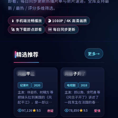
即看，每日同步更新热播片单与新片速递，全库支持最
新 / 最热 / 评分多维筛选。
📱 手机端流畅播放
🎬 1080P / 4K 高清画质
🚀 免下载即点即看
🆕 每日同步更新
精选推荐
更多
99:07
99:21
风起平江
风信子开了
美国
完结
法国
4K
纪录片
2020
电视剧
2018
主演：
林星桥、时晴方 等
主演：
颜以南、余可遇 等
把镜头拉到美国的《风
《风信子开了》讲述了
起平江》，是一部以时
一段发生在法国的春日
光记忆为底色的悬疑作
漫步故事。颜以南饰演
97,126
9.5
78,850
9.5
悬疑
爱情
品。林星桥和时晴方贡
的主角与余可遇的角色
99:53
99:29
献了2020年颇受关注的
因一场意外卷入更深的