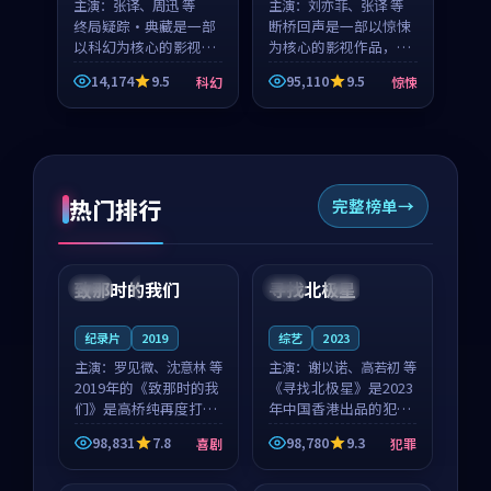
主演：
张译、周迅 等
主演：
刘亦菲、张译 等
终局疑踪·典藏是一部
断桥回声是一部以惊悚
以科幻为核心的影视作
为核心的影视作品，围
品，围绕危机、反转与
绕危机、反转与人物成
14,174
9.5
95,110
9.5
科幻
惊悚
人物成长展开，整体节
长展开，整体节奏紧
奏紧凑，值得推荐观
凑，值得推荐观看。
看。
热门排行
完整榜单
99:22
99:18
致那时的我们
寻找北极星
中国
4K
中国
4K
纪录片
2019
综艺
2023
主演：
罗见微、沈意林 等
主演：
谢以诺、高若初 等
2019年的《致那时的我
《寻找北极星》是2023
们》是高桥纯再度打磨
年中国香港出品的犯罪
的喜剧佳作。中国大陆
新作，主创团队希望用
98,831
7.8
98,780
9.3
喜剧
犯罪
的取景与都市寓言的氛
公路冒险的故事让观众
99:44
99:40
围相互成就，罗见微与
停下来想一想。谢以诺