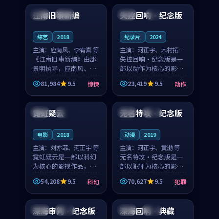
合作演出，影片在情感
纠葛，爱情元素贯穿始
江南旧事新编
失控回响·纪念版
日本
院线
法国
4K
层次与现实质感之间
终，节奏稳健而富有张
游...
力，...
综艺
2018
纪录片
2024
主演：
应南风、李宥真 等
主演：
河正宇、木村拓哉
《江南旧事新编》由邵
等
失控回响·纪念版是一
景明执导，应南风、李
部以动作为核心的影视
宥真领衔主演，是一部
作品，围绕危机、反转
81,984
9.5
23,419
9.5
惊悚
动作
2018年上映的日本惊悚
与人物成长展开，整体
99:43
95:43
综艺。影片以邻里温情
节奏紧凑，值得推荐观
为切入，呈现一段从初
看。
霓虹疑云
无名特攻·纪念版
泰国
独播
中国
完结
遇到告别都浸着真实
情...
电影
2018
动漫
2019
主演：
刘亦菲、河正宇 等
主演：
河正宇、黄渤 等
霓虹疑云是一部以科幻
无名特攻·纪念版是一
为核心的影视作品，围
部以犯罪为核心的影视
绕危机、反转与人物成
作品，围绕危机、反转
54,208
9.5
70,627
9.5
科幻
犯罪
长展开，整体节奏紧
与人物成长展开，整体
99:35
99:33
凑，值得推荐观看。
节奏紧凑，值得推荐观
看。
深海审判·纪念版
深海回响·典藏
英国
完结
法国
独播