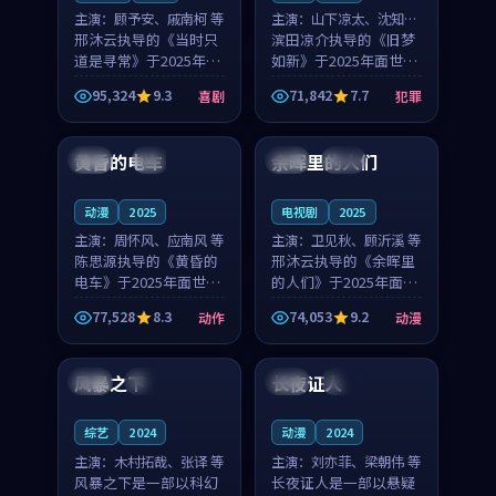
主演：
顾予安、戚南柯 等
主演：
山下凉太、沈知韵
邢沐云执导的《当时只
等
滨田凉介执导的《旧梦
道是寻常》于2025年面
如新》于2025年面世，
世，泰国的城市气质与
中国台湾的城市气质与
95,324
9.3
71,842
7.7
喜剧
犯罪
母女情深的人物心境共
异国相遇的人物心境共
99:20
99:56
同构筑了影片基调。顾
同构筑了影片基调。山
予安、戚南柯用细腻的
下凉太、沈知韵用细腻
黄昏的电车
余晖里的人们
日本
4K
泰国
完结
表演撑起整部喜剧电
的表演撑起整部犯罪
影...
电...
动漫
2025
电视剧
2025
主演：
周怀风、应南风 等
主演：
卫见秋、顾沂溪 等
陈思源执导的《黄昏的
邢沐云执导的《余晖里
电车》于2025年面世，
的人们》于2025年面
日本的城市气质与渔村
世，泰国的城市气质与
77,528
8.3
74,053
9.2
动作
动漫
故事的人物心境共同构
小镇生活的人物心境共
99:41
99:50
筑了影片基调。周怀
同构筑了影片基调。卫
风、应南风用细腻的表
见秋、顾沂溪用细腻的
风暴之下
长夜证人
中国
独播
中国
热播
演撑起整部动作电影，
表演撑起整部动漫电
剧...
影，...
综艺
2024
动漫
2024
主演：
木村拓哉、张译 等
主演：
刘亦菲、梁朝伟 等
风暴之下是一部以科幻
长夜证人是一部以悬疑