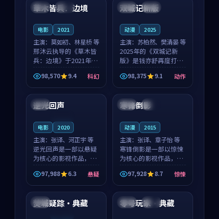
沈意林的对手戏自然克
领衔，高若初担任重要
草木皆兵：边境
双城记新版
泰国
独播
中国
独播
制，让整部影片在悬
角色，戚南柯的叙事
念...
节...
电影
2021
动漫
2025
主演：
莫如初、林星桥 等
主演：
苏柏然、樊清晏 等
邢沐云执导的《草木皆
2025年的《双城记新
兵：边境》于2021年面
版》是钱亦舒再度打磨
世，泰国的城市气质与
的动作佳作。中国大陆
98,570
9.4
98,375
9.1
科幻
动作
校园青春的人物心境共
的取景与沙漠探险的氛
99:02
99:09
同构筑了影片基调。莫
围相互成就，苏柏然与
如初、林星桥用细腻的
樊清晏的对手戏自然克
逆光回声
寒锋倒影
日本
中国
独播
表演撑起整部科幻电
制，让整部影片在悬念
影...
与...
连载中
电影
2020
动漫
2015
主演：
张译、河正宇 等
主演：
张译、章子怡 等
逆光回声是一部以悬疑
寒锋倒影是一部以惊悚
为核心的影视作品，围
为核心的影视作品，围
绕危机、反转与人物成
绕危机、反转与人物成
97,988
6.3
97,928
8.7
悬疑
惊悚
长展开，整体节奏紧
长展开，整体节奏紧
99:17
99:49
凑，值得推荐观看。
凑，值得推荐观看。
焚城疑踪·典藏
零号玩家·典藏
美国
日本
高分
连载中