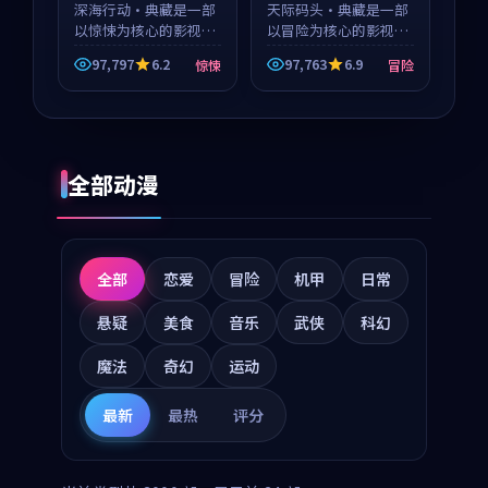
深海行动·典藏是一部
天际码头·典藏是一部
以惊悚为核心的影视作
以冒险为核心的影视作
品，围绕危机、反转与
品，围绕危机、反转与
97,797
6.2
97,763
6.9
惊悚
冒险
人物成长展开，整体节
人物成长展开，整体节
奏紧凑，值得推荐观
奏紧凑，值得推荐观
看。
看。
全部动漫
全部
恋爱
冒险
机甲
日常
悬疑
美食
音乐
武侠
科幻
魔法
奇幻
运动
最新
最热
评分