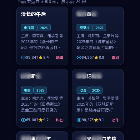
99:16
99:52
当前类型共
3000
部，展示前
24
部
漫长的午后
城市童话
中国
高分
美国
院线
电视剧
2025
纪录片
2025
主演：
李宥真、谢承南 等
主演：
蒋知南、金泰浩 等
2025年的《漫长的午
2025年的《城市童话》
后》是钱亦舒再度打磨
是余之言再度打磨的喜
的动漫佳作。中国大陆
剧佳作。美国的取景与
89,347
8.4
84,867
8.8
动漫
喜剧
的取景与海岛日常的氛
历史战争的氛围相互成
99:04
99:40
围相互成就，李宥真与
就，蒋知南与金泰浩的
谢承南的对手戏自然克
对手戏自然克制，让整
旧巷新生
双城记新版
英国
完结
中国
独播
制，让整部影片在悬念
部影片在悬念与温度
与...
之...
电影
2025
动漫
2025
主演：
余之言、季棠夏 等
主演：
苏柏然、樊清晏 等
2025年的《旧巷新生》
2025年的《双城记新
是金正勋再度打磨的科
版》是钱亦舒再度打磨
幻佳作。英国的取景与
的动作佳作。中国大陆
65,063
9.2
98,375
9.1
科幻
动作
雨夜物语的氛围相互成
的取景与沙漠探险的氛
99:24
99:36
就，余之言与季棠夏的
围相互成就，苏柏然与
对手戏自然克制，让整
樊清晏的对手戏自然克
暑期里的列车
一封来自首尔的信
中国
杜比
韩国
热播
部影片在悬念与温度
制，让整部影片在悬念