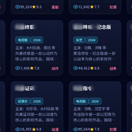
泰国的城市气质与母女情
台湾的城市气质与异国相
95,324
9.3
71,842
7.7
罪
喜剧
犯罪
深的人物心境共同构筑了
遇的人物心境共同构筑了
影片基调。顾予安、戚南
影片基调。山下凉太、沈
99:01
99:24
柯用细腻的表演撑起整部
知韵用细腻的表演撑起整
喜剧电影...
部犯罪电...
风暴终章
雾岛特攻·纪念版
泰国
独播
韩国
独播
电视剧
2024
综艺
2024
主演：
木村拓哉、周迅 等
主演：
沈腾、汤唯 等
风暴终章是一部以动作为
雾岛特攻·纪念版是一部
核心的影视作品，围绕危
以战争为核心的影视作
机、反转与人物成长展
品，围绕危机、反转与人
7,436
7.8
44,412
8.8
悚
动作
战争
开，整体节奏紧凑，值得
物成长展开，整体节奏紧
推荐观看。
凑，值得推荐观看。
99:13
95:46
风暴证词
失控指令
法国
院线
法国
独播
纪录片
2024
电视剧
2024
等
主演：
刘亦菲、木村拓哉 等
主演：
汤唯、河正宇 等
风暴证词是一部以动漫为
失控指令是一部以犯罪为
核心的影视作品，围绕危
核心的影视作品，围绕危
机、反转与人物成长展
机、反转与人物成长展
16,355
6.8
95,564
7.8
疑
动漫
犯罪
开，整体节奏紧凑，值得
开，整体节奏紧凑，值得