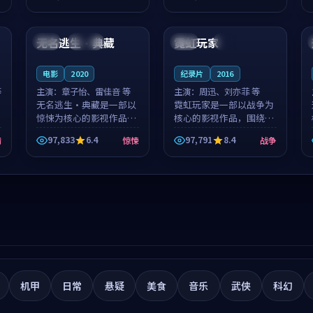
筑了影片基调。莫如初、
就，苏柏然与樊清晏的对
99:31
99:55
林星桥用细腻的表演撑起
手戏自然克制，让整部影
整部科幻电影...
片在悬念与...
无名逃生·典藏
霓虹玩家
法国
连载中
法国
完结
电影
2020
纪录片
2016
等
主演：
章子怡、雷佳音 等
主演：
周迅、刘亦菲 等
无名逃生·典藏是一部以
霓虹玩家是一部以战争为
惊悚为核心的影视作品，
核心的影视作品，围绕危
围绕危机、反转与人物成
机、反转与人物成长展
97,833
6.4
97,791
8.4
情
惊悚
战争
长展开，整体节奏紧凑，
开，整体节奏紧凑，值得
值得推荐观看。
推荐观看。
机甲
日常
悬疑
美食
音乐
武侠
科幻