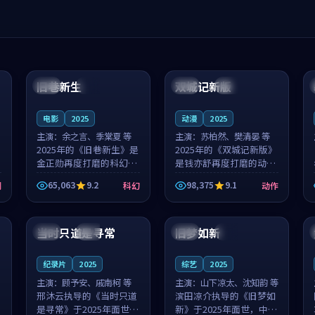
99:04
99:40
旧巷新生
双城记新版
英国
完结
中国
独播
电影
2025
动漫
2025
主演：
余之言、季棠夏 等
主演：
苏柏然、樊清晏 等
2025年的《旧巷新生》是
2025年的《双城记新版》
金正勋再度打磨的科幻佳
是钱亦舒再度打磨的动作
作。英国的取景与雨夜物
佳作。中国大陆的取景与
65,063
9.2
98,375
9.1
剧
科幻
动作
语的氛围相互成就，余之
沙漠探险的氛围相互成
言与季棠夏的对手戏自然
就，苏柏然与樊清晏的对
99:32
99:08
克制，让整部影片在悬念
手戏自然克制，让整部影
与温度之...
片在悬念与...
当时只道是寻常
旧梦如新
泰国
杜比
中国
高分
纪录片
2025
综艺
2025
主演：
顾予安、戚南柯 等
主演：
山下凉太、沈知韵 等
邢沐云执导的《当时只道
滨田凉介执导的《旧梦如
是寻常》于2025年面世，
新》于2025年面世，中国