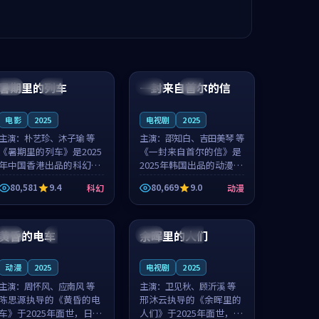
99:24
99:36
暑期里的列车
一封来自首尔的信
中国
杜比
韩国
热播
电影
2025
电视剧
2025
主演：
朴艺珍、沐子瑜 等
主演：
邵知白、吉田美琴 等
《暑期里的列车》是2025
《一封来自首尔的信》是
年中国香港出品的科幻新
2025年韩国出品的动漫新
作，主创团队希望用城市
作，主创团队希望用高考
80,581
9.4
80,669
9.0
科幻
动漫
夜归人的故事让观众停下
往事的故事让观众停下来
来想一想。朴艺珍领衔，
想一想。邵知白领衔，吉
99:20
99:56
沐子瑜担任重要角色，郑
田美琴担任重要角色，谢
书延的叙...
承南的叙...
黄昏的电车
余晖里的人们
日本
4K
泰国
完结
动漫
2025
电视剧
2025
主演：
周怀风、应南风 等
主演：
卫见秋、顾沂溪 等
陈思源执导的《黄昏的电
邢沐云执导的《余晖里的
车》于2025年面世，日本
人们》于2025年面世，泰