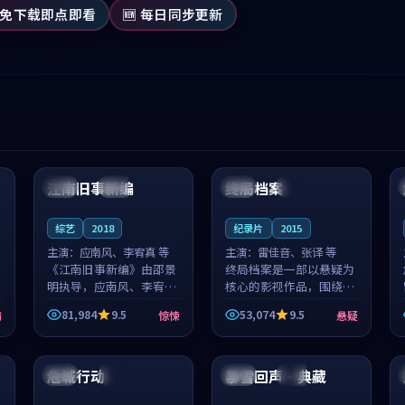
 免下载即点即看
🆕 每日同步更新
99:53
99:52
江南旧事新编
终局档案
日本
院线
中国
独播
综艺
2018
纪录片
2015
主演：
应南风、李宥真 等
主演：
雷佳音、张译 等
《江南旧事新编》由邵景
终局档案是一部以悬疑为
明执导，应南风、李宥真
核心的影视作品，围绕危
领衔主演，是一部2018年
机、反转与人物成长展
81,984
9.5
53,074
9.5
情
惊悚
悬疑
上映的日本惊悚综艺。影
开，整体节奏紧凑，值得
片以邻里温情为切入，呈
推荐观看。
99:46
99:13
现一段从初遇到告别都浸
着真实情...
危城行动
暴雪回声·典藏
泰国
热播
中国
高分