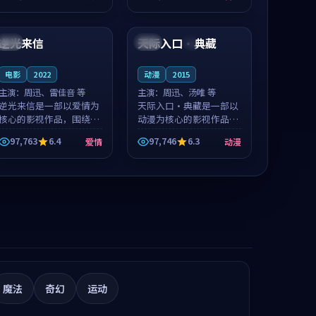
值得推荐观看。
凑，值得推荐观看。
91:19
99:42
逆光来信
天际入口·典藏
日本
4K
英国
4K
电影
2022
动漫
2015
主演：
周迅、雷佳音 等
主演：
周迅、汤唯 等
逆光来信是一部以爱情为
天际入口·典藏是一部以
核心的影视作品，围绕危
动漫为核心的影视作品，
机、反转与人物成长展
围绕危机、反转与人物成
97,763
6.4
97,746
6.3
爱情
动漫
开，整体节奏紧凑，值得
长展开，整体节奏紧凑，
推荐观看。
值得推荐观看。
魔法
奇幻
运动