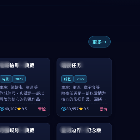
更多
95:51
99:21
危城信号·典藏
暗夜任务
日本
独播
美国
高分
电影
2023
综艺
2022
主演：
梁朝伟、张译 等
主演：
张译、章子怡 等
危城信号·典藏是一部以
暗夜任务是一部以爱情为
冒险为核心的影视作品，
核心的影视作品，围绕危
围绕危机、反转与人物成
机、反转与人物成长展
40,207
9.5
80,957
9.5
冒险
爱情
长展开，整体节奏紧凑，
开，整体节奏紧凑，值得
值得推荐观看。
推荐观看。
99:35
99:32
月面疑踪·典藏
星河边界·纪念版
中国
院线
中国
院线