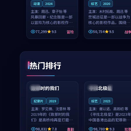
动漫
2024
综艺
2020
主演：
周迅、章子怡 等
主演：
木村拓哉、周迅 等
风暴回廊·纪念版是一部
焚城远征是一部以战争为
以冒险为核心的影视作
核心的影视作品，围绕危
品，围绕危机、反转与人
机、反转与人物成长展
77,299
9.5
50,754
9.5
冒险
战
物成长展开，整体节奏紧
开，整体节奏紧凑，值得
凑，值得推荐观看。
推荐观看。
热门排行
99:22
99:18
致那时的我们
寻找北极星
中国
4K
中国
4K
纪录片
2019
综艺
2023
主演：
罗见微、沈意林 等
主演：
谢以诺、高若初 等
2019年的《致那时的我
《寻找北极星》是2023年
们》是高桥纯再度打磨的
中国香港出品的犯罪新
喜剧佳作。中国大陆的取
作，主创团队希望用公路
98,831
7.8
98,780
9.3
喜剧
犯
景与都市寓言的氛围相互
冒险的故事让观众停下来