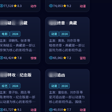
的城市气质与渔村故事的
国的城市气质与小镇生活
77,528
8.3
74,053
9.2
动作
动漫
人物心境共同构筑了影片
的人物心境共同构筑了影
基调。周怀风、应南风用
片基调。卫见秋、顾沂溪
99:48
99:45
细腻的表演撑起整部动作
用细腻的表演撑起整部动
电影，剧...
漫电影，...
深海疑云·典藏
暗夜终章·典藏
日本
连载中
韩国
4K
电影
2024
动漫
2024
主演：
梁朝伟、张译 等
主演：
黄渤、刘亦菲 等
深海疑云·典藏是一部以
暗夜终章·典藏是一部以
惊悚为核心的影视作品，
冒险为核心的影视作品，
围绕危机、反转与人物成
围绕危机、反转与人物成
43,424
7.8
65,061
7.2
惊悚
冒险
长展开，整体节奏紧凑，
长展开，整体节奏紧凑，
值得推荐观看。
值得推荐观看。
99:20
93:57
南港特攻·纪念版
星河追凶
英国
4K
法国
4K
综艺
2024
动漫
2024
主演：
章子怡、周迅 等
主演：
雷佳音、刘亦菲 等
南港特攻·纪念版是一部
星河追凶是一部以动漫为
以动漫为核心的影视作
核心的影视作品，围绕危
品，围绕危机、反转与人
机、反转与人物成长展
81,727
9.1
40,010
7.7
动漫
动漫
物成长展开，整体节奏紧
开，整体节奏紧凑，值得