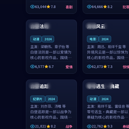
主创团队希望用深夜电台
团队希望用高校追梦的故
63,044
7.8
64,666
8.2
喜剧
犯
的故事让观众停下来想一
事让观众停下来想一想。
想。韩星澜领衔，陆见鹿
赵砚青领衔，颜以南担任
99:20
99:14
担任重要角色，山田纯一
重要角色，山田纯一的叙
的叙事节...
事节奏一...
白昼法则
异境风云
美国
连载中
英国
高分
动漫
2024
电影
2024
主演：
梁朝伟、章子怡 等
主演：
周迅、易烊千玺 等
白昼法则是一部以爱情为
异境风云是一部以惊悚为
核心的影视作品，围绕危
核心的影视作品，围绕危
机、反转与人物成长展
机、反转与人物成长展
6,577
6.7
62,873
7.3
爱情
惊
开，整体节奏紧凑，值得
开，整体节奏紧凑，值得
推荐观看。
推荐观看。
99:39
99:28
白昼追踪
零号逃生·典藏
泰国
热播
日本
高分
纪录片
2024
动漫
2024
主演：
刘亦菲、汤唯 等
主演：
易烊千玺、雷佳音 
白昼追踪是一部以战争为
零号逃生·典藏是一部以
核心的影视作品，围绕危
悬疑为核心的影视作品，
机、反转与人物成长展
围绕危机、反转与人物成
21,821
8.2
22,762
9.3
战争
悬
开，整体节奏紧凑，值得
长展开，整体节奏紧凑，