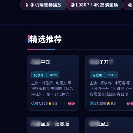
📱 手机端流畅播放
🎬 1080P / 4K 高清画质

精选推荐
99:07
99:21
风起平江
风信子开了
美国
完结
法国
4K
纪录片
2020
电视剧
2018
主演：
林星桥、时晴方 等
主演：
颜以南、余可遇 等
把镜头拉到美国的《风起
《风信子开了》讲述了一
平江》，是一部以时光记
段发生在法国的春日漫步
忆为底色的悬疑作品。林
故事。颜以南饰演的主角
97,126
9.5
78,850
9.5
悬疑
爱
星桥和时晴方贡献了2020
与余可遇的角色因一场意
年颇受关注的合作演出，
外卷入更深的纠葛，爱情
97:24
99:49
影片在情感层次与现实质
元素贯穿始终，节奏稳健
感之间游...
而富有张力，...
风暴回廊·纪念版
焚城远征
英国
热播
日本
杜比