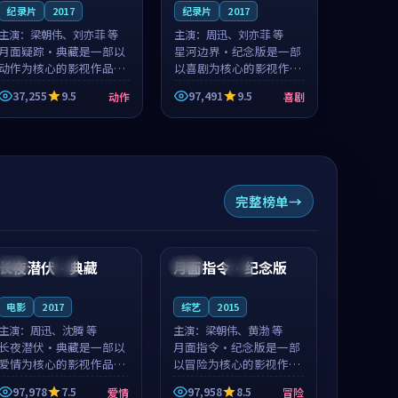
纪录片
2017
纪录片
2017
主演：
梁朝伟、刘亦菲 等
主演：
周迅、刘亦菲 等
月面疑踪·典藏是一部以
星河边界·纪念版是一部
动作为核心的影视作品，
以喜剧为核心的影视作
围绕危机、反转与人物成
品，围绕危机、反转与人
37,255
9.5
97,491
9.5
动作
喜剧
长展开，整体节奏紧凑，
物成长展开，整体节奏紧
值得推荐观看。
凑，值得推荐观看。
完整榜单
99:12
99:22
长夜潜伏·典藏
月面指令·纪念版
韩国
杜比
英国
热播
电影
2017
综艺
2015
主演：
周迅、沈腾 等
主演：
梁朝伟、黄渤 等
长夜潜伏·典藏是一部以
月面指令·纪念版是一部
爱情为核心的影视作品，
以冒险为核心的影视作
围绕危机、反转与人物成
品，围绕危机、反转与人
97,978
7.5
97,958
8.5
爱情
冒险
长展开，整体节奏紧凑，
物成长展开，整体节奏紧