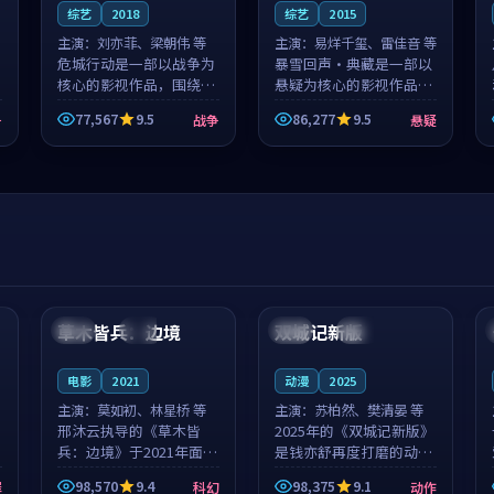
综艺
2018
综艺
2015
主演：
刘亦菲、梁朝伟 等
主演：
易烊千玺、雷佳音 等
危城行动是一部以战争为
暴雪回声·典藏是一部以
核心的影视作品，围绕危
悬疑为核心的影视作品，
机、反转与人物成长展
围绕危机、反转与人物成
77,567
9.5
86,277
9.5
争
战争
悬疑
开，整体节奏紧凑，值得
长展开，整体节奏紧凑，
推荐观看。
值得推荐观看。
99:44
99:40
草木皆兵：边境
双城记新版
泰国
独播
中国
独播
电影
2021
动漫
2025
主演：
莫如初、林星桥 等
主演：
苏柏然、樊清晏 等
邢沐云执导的《草木皆
2025年的《双城记新版》
兵：边境》于2021年面
是钱亦舒再度打磨的动作
世，泰国的城市气质与校
佳作。中国大陆的取景与
98,570
9.4
98,375
9.1
罪
科幻
动作
园青春的人物心境共同构
沙漠探险的氛围相互成