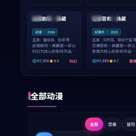
成就，罗见微与沈意林的
想一想。谢以诺领衔，高
99:41
99:10
对手戏自然克制，让整部
若初担任重要角色，戚南
影片在悬念...
柯的叙事节...
迷城剧场·典藏
狂潮营救·典藏
中国
连载中
日本
杜比
动漫
2016
纪录片
2023
主演：
雷佳音、张译 等
主演：
刘亦菲、易烊千玺 
迷城剧场·典藏是一部以
狂潮营救·典藏是一部以
科幻为核心的影视作品，
爱情为核心的影视作品，
围绕危机、反转与人物成
围绕危机、反转与人物成
97,926
8.0
97,889
6.7
科幻
爱
长展开，整体节奏紧凑，
长展开，整体节奏紧凑，
值得推荐观看。
值得推荐观看。
全部动漫
全部
恋爱
冒险