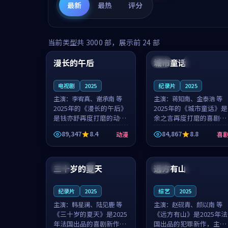
最新
最热
评分
99:16
99:52
当前类型共
3000
部，展示前
24
部
漫长的午后
城市童话
中国
高分
美国
院线
电视剧
2025
纪录片
2025
主演：
李宥真、谢承南 等
主演：
蒋知南、金泰浩 等
2025年的《漫长的午后》
2025年的《城市童话》是
是钱亦舒再度打磨的动漫
余之言再度打磨的喜剧佳
佳作。中国大陆的取景与
作。美国的取景与历史战
89,347
8.4
84,867
8.8
动漫
喜
海岛日常的氛围相互成
争的氛围相互成就，蒋知
就，李宥真与谢承南的对
南与金泰浩的对手戏自然
99:12
99:48
手戏自然克制，让整部影
克制，让整部影片在悬念
片在悬念与...
与温度之...
三十岁的夏天
远方有山
法国
4K
法国
独播
纪录片
2025
综艺
2025
主演：
韩星澜、陆见鹿 等
主演：
赵砚青、颜以南 等
《三十岁的夏天》是2025
《远方有山》是2025年法
年法国出品的喜剧新作，
国出品的犯罪新作，主创