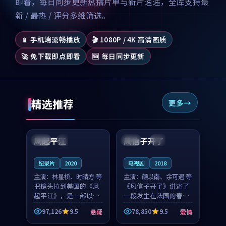
即看，每日同步更新热播片单与新片速递，全库支持最
新 / 最热 / 评分多维筛选。
📱 手机端流畅播放
🎬 1080P / 4K 高清画质
🚀 免下载即点即看
🆕 每日同步更新
精选推荐
更多
99:07
99:21
风起平江
风信子开了
美国
完结
法国
4K
纪录片
2020
电视剧
2018
主演：
林星桥、时晴方 等
主演：
颜以南、余可遇 等
把镜头拉到美国的《风
《风信子开了》讲述了
起平江》，是一部以时
一段发生在法国的春日
光记忆为底色的悬疑作
漫步故事。颜以南饰演
97,126
9.5
78,850
9.5
悬疑
爱情
品。林星桥和时晴方贡
的主角与余可遇的角色
99:53
99:22
献了2020年颇受关注的
因一场意外卷入更深的