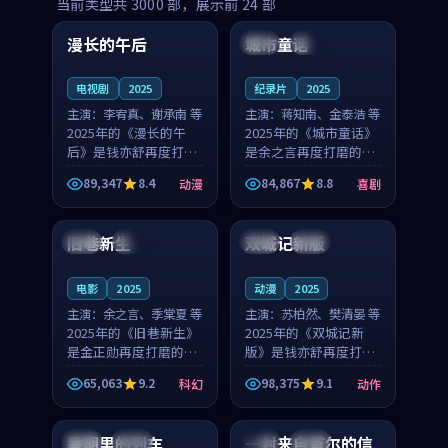
99:16
99:52
当前类型共
3000
部，展示前
24
部
漫长的午后
城市童话
中国
高分
美国
院线
电视剧
2025
纪录片
2025
主演：
李宥真、谢承南 等
主演：
蒋知南、金泰浩 等
2025年的《漫长的午
2025年的《城市童话》
后》是钱亦舒再度打磨
是余之言再度打磨的喜
的动漫佳作。中国大陆
剧佳作。美国的取景与
89,347
8.4
84,867
8.8
动漫
喜剧
的取景与海岛日常的氛
历史战争的氛围相互成
99:04
99:40
围相互成就，李宥真与
就，蒋知南与金泰浩的
谢承南的对手戏自然克
对手戏自然克制，让整
旧巷新生
双城记新版
英国
完结
中国
独播
制，让整部影片在悬念
部影片在悬念与温度
与...
之...
电影
2025
动漫
2025
主演：
余之言、季棠夏 等
主演：
苏柏然、樊清晏 等
2025年的《旧巷新生》
2025年的《双城记新
是金正勋再度打磨的科
版》是钱亦舒再度打磨
幻佳作。英国的取景与
的动作佳作。中国大陆
65,063
9.2
98,375
9.1
科幻
动作
雨夜物语的氛围相互成
的取景与沙漠探险的氛
99:24
99:36
就，余之言与季棠夏的
围相互成就，苏柏然与
对手戏自然克制，让整
樊清晏的对手戏自然克
暑期里的列车
一封来自首尔的信
中国
杜比
韩国
热播
部影片在悬念与温度
制，让整部影片在悬念