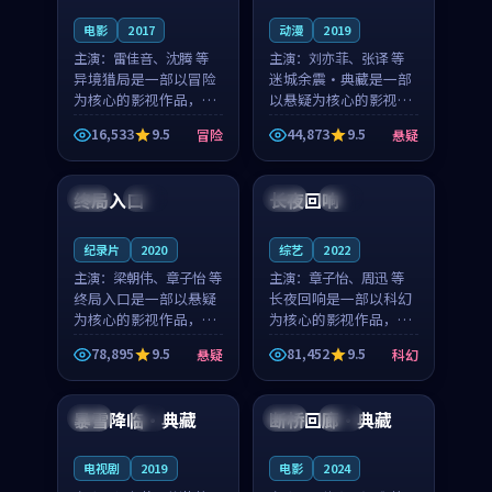
电影
2017
动漫
2019
主演：
雷佳音、沈腾 等
主演：
刘亦菲、张译 等
异境猎局是一部以冒险
迷城余震·典藏是一部
为核心的影视作品，围
以悬疑为核心的影视作
绕危机、反转与人物成
品，围绕危机、反转与
16,533
9.5
44,873
9.5
冒险
悬疑
长展开，整体节奏紧
人物成长展开，整体节
99:21
99:09
凑，值得推荐观看。
奏紧凑，值得推荐观
看。
终局入口
长夜回响
日本
热播
美国
高分
纪录片
2020
综艺
2022
主演：
梁朝伟、章子怡 等
主演：
章子怡、周迅 等
终局入口是一部以悬疑
长夜回响是一部以科幻
为核心的影视作品，围
为核心的影视作品，围
绕危机、反转与人物成
绕危机、反转与人物成
78,895
9.5
81,452
9.5
悬疑
科幻
长展开，整体节奏紧
长展开，整体节奏紧
96:23
99:10
凑，值得推荐观看。
凑，值得推荐观看。
暴雪降临·典藏
断桥回廊·典藏
中国
4K
日本
杜比
电视剧
2019
电影
2024