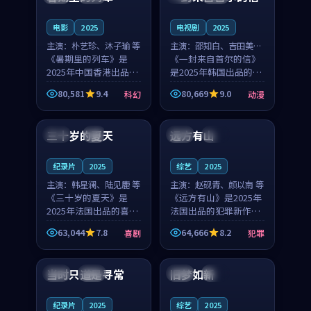
之...
与...
电影
2025
电视剧
2025
主演：
朴艺珍、沐子瑜 等
主演：
邵知白、吉田美琴
《暑期里的列车》是
等
《一封来自首尔的信》
2025年中国香港出品的
是2025年韩国出品的动
科幻新作，主创团队希
漫新作，主创团队希望
80,581
9.4
80,669
9.0
科幻
动漫
望用城市夜归人的故事
用高考往事的故事让观
99:12
99:48
让观众停下来想一想。
众停下来想一想。邵知
朴艺珍领衔，沐子瑜担
白领衔，吉田美琴担任
三十岁的夏天
远方有山
法国
4K
法国
独播
任重要角色，郑书延的
重要角色，谢承南的
叙...
叙...
纪录片
2025
综艺
2025
主演：
韩星澜、陆见鹿 等
主演：
赵砚青、颜以南 等
《三十岁的夏天》是
《远方有山》是2025年
2025年法国出品的喜剧
法国出品的犯罪新作，
新作，主创团队希望用
主创团队希望用高校追
63,044
7.8
64,666
8.2
喜剧
犯罪
深夜电台的故事让观众
梦的故事让观众停下来
99:32
99:08
停下来想一想。韩星澜
想一想。赵砚青领衔，
领衔，陆见鹿担任重要
颜以南担任重要角色，
当时只道是寻常
旧梦如新
泰国
杜比
中国
高分
角色，山田纯一的叙事
山田纯一的叙事节奏
节...
一...
纪录片
2025
综艺
2025