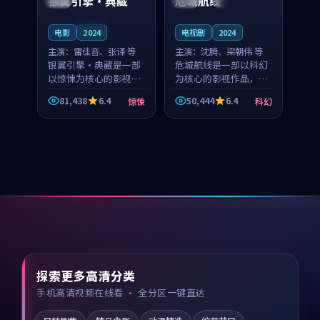
银翼引擎·典藏
危城航线
连载中
电影
2024
电视剧
2024
主演：
雷佳音、张译 等
主演：
沈腾、梁朝伟 等
银翼引擎·典藏是一部
危城航线是一部以科幻
以惊悚为核心的影视作
为核心的影视作品，围
品，围绕危机、反转与
绕危机、反转与人物成
81,438
6.4
50,444
6.4
惊悚
科幻
人物成长展开，整体节
长展开，整体节奏紧
奏紧凑，值得推荐观
凑，值得推荐观看。
看。
探索更多高清分类
手机高清视频在线看 · 全分区一键直达