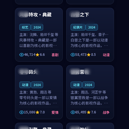
99:10
99:04
凑，值得推荐观看。
凑，值得推荐观看。
风暴特攻·典藏
白昼之下
中国
英国
连载中
连载中
综艺
2024
纪录片
2024
主演：
沈腾、易烊千玺 等
主演：
易烊千玺、章子怡
风暴特攻·典藏是一部
等
白昼之下是一部以动漫
以喜剧为核心的影视作
为核心的影视作品，围
品，围绕危机、反转与
绕危机、反转与人物成
46,714
6.6
58,473
8.5
喜剧
动漫
人物成长展开，整体节
长展开，整体节奏紧
94:02
99:03
奏紧凑，值得推荐观
凑，值得推荐观看。
看。
零号码头
银翼营救
中国
4K
中国
杜比
动漫
2024
动漫
2024
主演：
黄渤、周迅 等
主演：
周迅、河正宇 等
零号码头是一部以爱情
银翼营救是一部以战争
为核心的影视作品，围
为核心的影视作品，围
绕危机、反转与人物成
绕危机、反转与人物成
15,086
7.0
65,495
7.6
爱情
战争
长展开，整体节奏紧
长展开，整体节奏紧
99:05
99:21
凑，值得推荐观看。
凑，值得推荐观看。
中国
韩国
4K