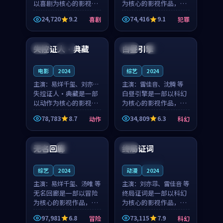
以喜剧为核心的影视作
为核心的影视作品，围
品，围绕危机、反转与
绕危机、反转与人物成
24,720
9.2
74,416
9.1
喜剧
犯罪
人物成长展开，整体节
长展开，整体节奏紧
99:01
99:46
奏紧凑，值得推荐观
凑，值得推荐观看。
看。
失控证人·典藏
白昼引擎
英国
完结
中国
高分
电影
2024
综艺
2024
主演：
易烊千玺、刘亦菲
主演：
雷佳音、沈腾 等
等
失控证人·典藏是一部
白昼引擎是一部以科幻
以动作为核心的影视作
为核心的影视作品，围
品，围绕危机、反转与
绕危机、反转与人物成
78,783
8.7
34,809
6.3
动作
科幻
人物成长展开，整体节
长展开，整体节奏紧
99:55
90:03
奏紧凑，值得推荐观
凑，值得推荐观看。
看。
无名回廊
终局证词
美国
独播
韩国
连载中
综艺
2024
动漫
2024
主演：
易烊千玺、汤唯 等
主演：
刘亦菲、雷佳音 等
无名回廊是一部以冒险
终局证词是一部以科幻
为核心的影视作品，围
为核心的影视作品，围
绕危机、反转与人物成
绕危机、反转与人物成
97,981
6.8
73,115
7.9
冒险
科幻
长展开，整体节奏紧
长展开，整体节奏紧