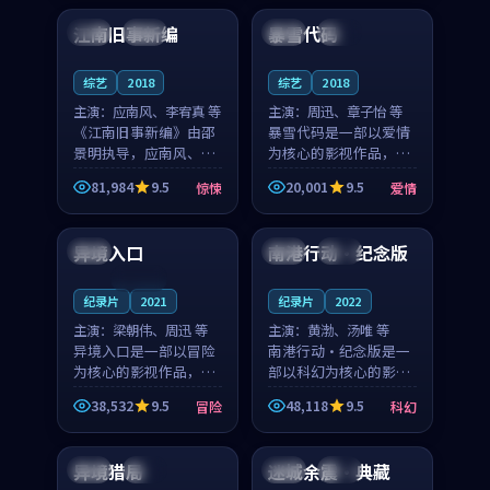
合作演出，影片在情感
纠葛，爱情元素贯穿始
江南旧事新编
暴雪代码
日本
院线
英国
院线
层次与现实质感之间
终，节奏稳健而富有张
游...
力，...
综艺
2018
综艺
2018
主演：
应南风、李宥真 等
主演：
周迅、章子怡 等
《江南旧事新编》由邵
暴雪代码是一部以爱情
景明执导，应南风、李
为核心的影视作品，围
宥真领衔主演，是一部
绕危机、反转与人物成
81,984
9.5
20,001
9.5
惊悚
爱情
2018年上映的日本惊悚
长展开，整体节奏紧
99:25
99:02
综艺。影片以邻里温情
凑，值得推荐观看。
为切入，呈现一段从初
异境入口
南港行动·纪念版
泰国
中国
独播
遇到告别都浸着真实
情...
连载中
纪录片
2021
纪录片
2022
主演：
梁朝伟、周迅 等
主演：
黄渤、汤唯 等
异境入口是一部以冒险
南港行动·纪念版是一
为核心的影视作品，围
部以科幻为核心的影视
绕危机、反转与人物成
作品，围绕危机、反转
38,532
9.5
48,118
9.5
冒险
科幻
长展开，整体节奏紧
与人物成长展开，整体
99:03
91:10
凑，值得推荐观看。
节奏紧凑，值得推荐观
看。
异境猎局
迷城余震·典藏
中国
高分
美国
杜比