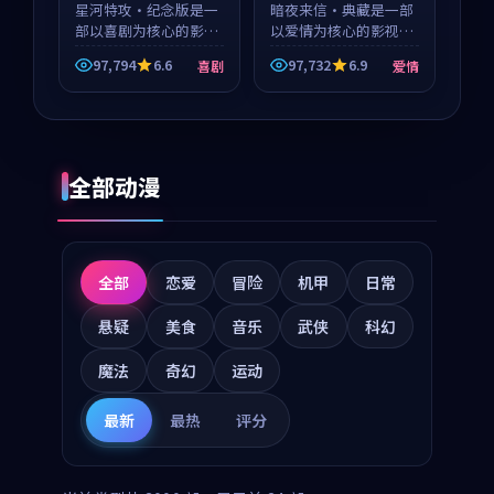
星河特攻·纪念版是一
暗夜来信·典藏是一部
部以喜剧为核心的影视
以爱情为核心的影视作
作品，围绕危机、反转
品，围绕危机、反转与
97,794
6.6
97,732
6.9
喜剧
爱情
与人物成长展开，整体
人物成长展开，整体节
节奏紧凑，值得推荐观
奏紧凑，值得推荐观
看。
看。
全部动漫
全部
恋爱
冒险
机甲
日常
悬疑
美食
音乐
武侠
科幻
魔法
奇幻
运动
最新
最热
评分