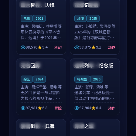
沈意林的对手戏自然克
领衔，高若初担任重要
草木皆兵：边境
双城记新版
泰国
独播
中国
独播
制，让整部影片在悬
角色，戚南柯的叙事
念...
节...
电影
2021
动漫
2025
主演：
莫如初、林星桥 等
主演：
苏柏然、樊清晏 等
邢沐云执导的《草木皆
2025年的《双城记新
兵：边境》于2021年面
版》是钱亦舒再度打磨
世，泰国的城市气质与
的动作佳作。中国大陆
98,570
9.4
98,375
9.1
科幻
动作
校园青春的人物心境共
的取景与沙漠探险的氛
99:55
99:38
同构筑了影片基调。莫
围相互成就，苏柏然与
如初、林星桥用细腻的
樊清晏的对手戏自然克
无名回廊
迷城列车·纪念版
美国
独播
美国
高分
表演撑起整部科幻电
制，让整部影片在悬念
影...
与...
综艺
2024
电视剧
2020
主演：
易烊千玺、汤唯 等
主演：
张译、汤唯 等
无名回廊是一部以冒险
迷城列车·纪念版是一
为核心的影视作品，围
部以动作为核心的影视
绕危机、反转与人物成
作品，围绕危机、反转
97,981
6.8
97,964
6.4
冒险
动作
长展开，整体节奏紧
与人物成长展开，整体
99:15
99:37
凑，值得推荐观看。
节奏紧凑，值得推荐观
看。
暴雪倒影·典藏
异境之城
日本
热播
中国
独播