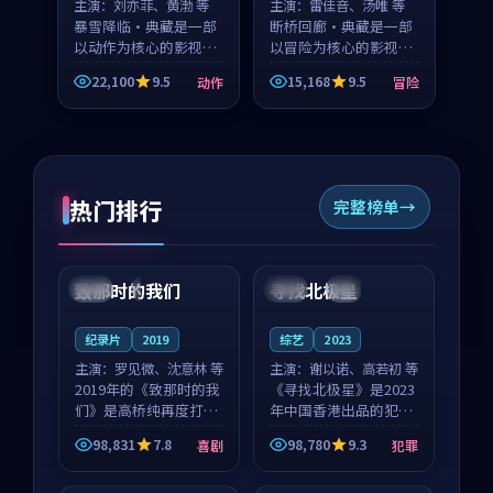
主演：
刘亦菲、黄渤 等
主演：
雷佳音、汤唯 等
暴雪降临·典藏是一部
断桥回廊·典藏是一部
以动作为核心的影视作
以冒险为核心的影视作
品，围绕危机、反转与
品，围绕危机、反转与
22,100
9.5
15,168
9.5
动作
冒险
人物成长展开，整体节
人物成长展开，整体节
奏紧凑，值得推荐观
奏紧凑，值得推荐观
看。
看。
热门排行
完整榜单
99:22
99:18
致那时的我们
寻找北极星
中国
4K
中国
4K
纪录片
2019
综艺
2023
主演：
罗见微、沈意林 等
主演：
谢以诺、高若初 等
2019年的《致那时的我
《寻找北极星》是2023
们》是高桥纯再度打磨
年中国香港出品的犯罪
的喜剧佳作。中国大陆
新作，主创团队希望用
98,831
7.8
98,780
9.3
喜剧
犯罪
的取景与都市寓言的氛
公路冒险的故事让观众
99:44
99:40
围相互成就，罗见微与
停下来想一想。谢以诺