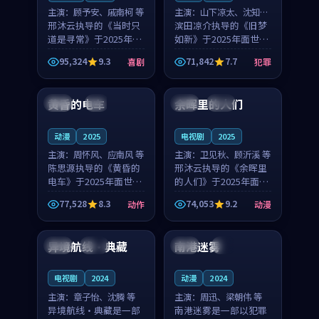
主演：
顾予安、戚南柯 等
主演：
山下凉太、沈知韵
邢沐云执导的《当时只
等
滨田凉介执导的《旧梦
道是寻常》于2025年面
如新》于2025年面世，
世，泰国的城市气质与
中国台湾的城市气质与
95,324
9.3
71,842
7.7
喜剧
犯罪
母女情深的人物心境共
异国相遇的人物心境共
99:20
99:56
同构筑了影片基调。顾
同构筑了影片基调。山
予安、戚南柯用细腻的
下凉太、沈知韵用细腻
黄昏的电车
余晖里的人们
日本
4K
泰国
完结
表演撑起整部喜剧电
的表演撑起整部犯罪
影...
电...
动漫
2025
电视剧
2025
主演：
周怀风、应南风 等
主演：
卫见秋、顾沂溪 等
陈思源执导的《黄昏的
邢沐云执导的《余晖里
电车》于2025年面世，
的人们》于2025年面
日本的城市气质与渔村
世，泰国的城市气质与
77,528
8.3
74,053
9.2
动作
动漫
故事的人物心境共同构
小镇生活的人物心境共
99:25
99:15
筑了影片基调。周怀
同构筑了影片基调。卫
风、应南风用细腻的表
见秋、顾沂溪用细腻的
异境航线·典藏
南港迷雾
泰国
院线
法国
4K
演撑起整部动作电影，
表演撑起整部动漫电
剧...
影，...
电视剧
2024
动漫
2024
主演：
章子怡、沈腾 等
主演：
周迅、梁朝伟 等
异境航线·典藏是一部
南港迷雾是一部以犯罪