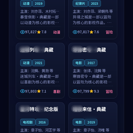
动漫
2019
纪录片
2023
主演：
刘亦菲、木村拓哉
主演：
刘亦菲、梁朝伟 等
等
暴雪倒影·典藏是一部
异境之城是一部以冒险
以动漫为核心的影视作
为核心的影视作品，围
品，围绕危机、反转与
绕危机、反转与人物成
97,827
7.8
97,817
7.6
动漫
冒险
人物成长展开，整体节
长展开，整体节奏紧
93:18
99:52
奏紧凑，值得推荐观
凑，值得推荐观看。
看。
迷城列车·典藏
寒锋密令·典藏
英国
高分
中国
独播
动漫
2021
电影
2017
主演：
沈腾、黄渤 等
主演：
张译、沈腾 等
迷城列车·典藏是一部
寒锋密令·典藏是一部
以喜剧为核心的影视作
以冒险为核心的影视作
品，围绕危机、反转与
品，围绕危机、反转与
97,803
7.1
97,799
9.3
喜剧
冒险
人物成长展开，整体节
人物成长展开，整体节
99:09
99:48
奏紧凑，值得推荐观
奏紧凑，值得推荐观
看。
看。
星河特攻·纪念版
暗夜来信·典藏
中国
4K
美国
连载中
电视剧
2016
电影
2019
主演：
章子怡、河正宇 等
主演：
章子怡、汤唯 等